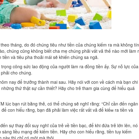
ần theo tháng, do đó chúng tiêu như tiền của chúng kiếm ra mà không tí
nào, chúng cũng không biết cha mẹ chúng phải vất vả thế nào mới làm 
 tiền và tiêu pha thoải mái sẽ khiến chúng sa ngã.
rân trọng công sức lao động của người làm ra đồng tiền ấy. Sự nỗ lực của
ẹ phải cho chúng.
hôm nay để trưởng thành mai sau. Hãy nói với con về cách mà bạn chi
ào những thứ thật sự cần thiết? Hãy cho trẻ tham gia cùng để hiểu quá
 ATM lúc bạn rút bằng thẻ, có thể chúng sẽ nghĩ rằng: “Chỉ cần đến ngân
 để con hiểu rằng, bạn đã phải làm việc rất vất vả để kiếм ra tiền và
ến sự thay đổi suy nghĩ của trẻ về tiền bạc, để khi đứa trẻ lớn lên, nó
n sàng liều mạng để kiếm tiền. Hãy cho con hiểu rằng, tiền tuy kiếm
này thì chỉ có một mà thôi.