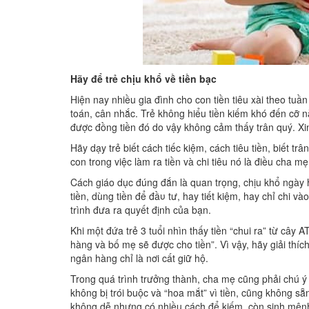
Hãy để trẻ chịu khổ về tiền bạc
Hiện nay nhiều gia đình cho con tiền tiêu xài theo tu
toán, cân nhắc. Trẻ không hiểu tiền kiếm khó đến cỡ 
được đồng tiền đó do vậy không cảm thấy trân quý. Xin
Hãy dạy trẻ biết cách tiếc kiệm, cách tiêu tiền, biết t
con trong việc làm ra tiền và chi tiêu nó là điều cha m
Cách giáo dục đúng đắn là quan trọng, chịu khổ ngày 
tiền, dùng tiền để đầυ tư, hay tiết kiệm, hay chỉ chi v
trình đưa ra quyết định của bạn.
Khi một đứa trẻ 3 tuổi nhìn thấy tiền “chui ra” từ cây
hàng và bố mẹ sẽ được cho tiền”. Vì vậy, hãy giải thích
ngân hàng chỉ là nơi cất giữ hộ.
Trong quá trình trưởng thành, cha mẹ cũng phải chú ý đ
không bị trói buộc và “hoa mắt” vì tiền, cũng không sẵ
không dễ nhưng có nhiều cách để kiếm, còn sinh mệnh 