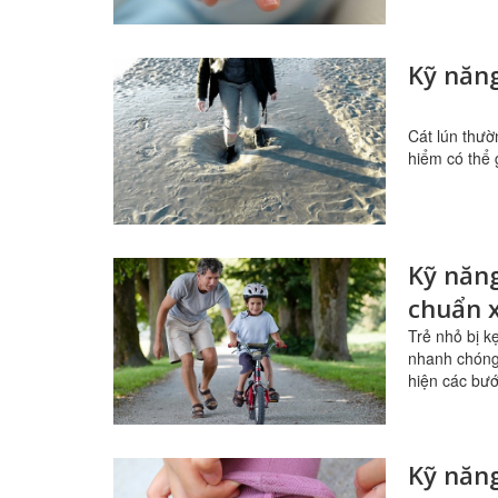
Kỹ năng
Cát lún thườ
hiểm có thể 
Kỹ năng
chuẩn 
Trẻ nhỏ bị k
nhanh chóng 
hiện các bư
Kỹ năng