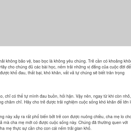
hải không bảo vệ, bao bọc là không yêu chúng. Trẻ cần có khoảng kh
 Hãy cho chúng đủ các bài học, nếm trải những vị đắng của cuộc đời để
ược khổ đau, thất bại, khó khăn, vất vả tự chúng sẽ biết trân trọng
o, chỉ có thể tự mình đau buồn, hối hận. Vậy nên, ngay từ khi còn nhỏ,
ng chăm chỉ. Hãy cho trẻ được trải nghiệm cuộc sống khó khăn để lớn 
ợng này xảy ra rất phổ biến bởi trẻ con được nuông chiều, cha mẹ lo ch
 vả mà cha mẹ mới có được cuộc sống này. Chúng đã thường quen với
ha mẹ thực sự cần cho con cái nếm trải gian khổ.