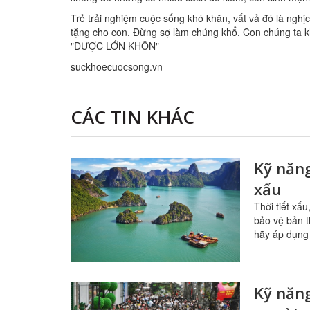
Trẻ trải nghiệm cuộc sống khó khăn, vất vả đó là nghị
tặng cho con. Đừng sợ làm chúng khổ. Con chúng ta 
"ĐƯỢC LỚN KHÔN"
suckhoecuocsong.vn
CÁC TIN KHÁC
Kỹ năng
xấu
Thời tiết xấ
bảo vệ bản t
hãy áp dụng
Kỹ năng