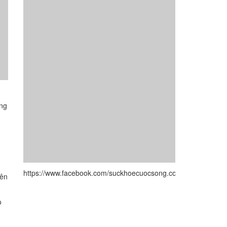
ông
https://www.facebook.com/suckhoecuocsong.com.vn/
lên
o