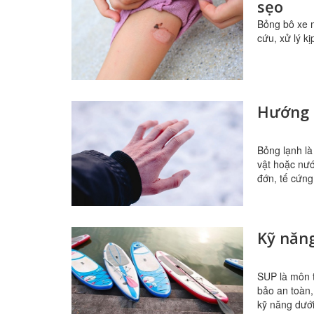
sẹo
Bỏng bô xe m
cứu, xử lý kị
Hướng d
Bỏng lạnh là
vật hoặc nướ
đớn, tế cứng
Kỹ năn
SUP là môn t
bảo an toàn,
kỹ năng dưới