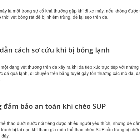
áy là một trong sự cố khá thường gặp khi đi xe máy, nếu không được 
p thời vết bỏng rất dễ bị nhiễm trùng, để lại sẹo trên da.
ẫn cách sơ cứu khi bị bỏng lạnh
 một dạng vết thương trên da xảy ra khi da tiếp xúc trực tiếp với những
c đá quá lạnh, di chuyển trên băng tuyết gây tổn thương các mô da, đ
.
g đảm bảo an toàn khi chèo SUP
hể thao dưới nước nổi tiếng được nhiều người yêu thích, nhưng để đả
 tránh bị tai nạn khi tham gia môn thể thao chèo SUP cần trang bị nhữ
 đây.