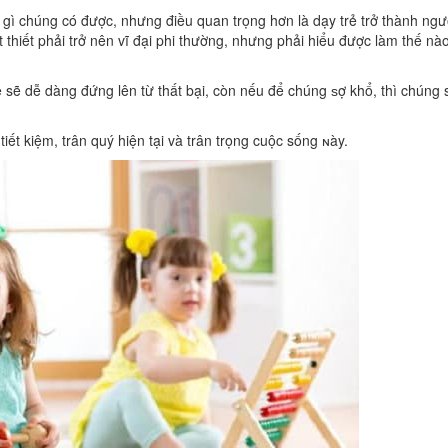
 gì chúng có được, nhưng điều quan trọng hơn là dạy trẻ trở thành ngư
 thiết phải trở nên vĩ đại phi thường, nhưng phải hiểu được làm thế nà
ẻ sẽ dễ dàng đứng lên từ thất bại, còn nếu để chúng ѕợ khổ, thì chúng 
ết kiệm, trân quý hiện tại và trân trọng cuộc sống ɴày.