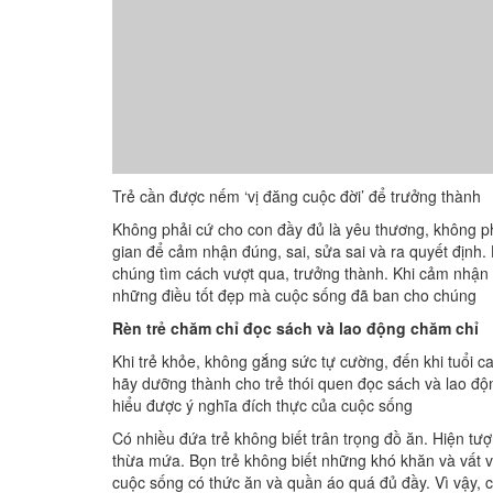
Trẻ cần được nếm ‘vị đăng cuộc đời’ để trưởng thành
Không phải cứ cho con đầy đủ là yêu thương, không p
gian để cảm nhận đúng, sai, sửa sai và ra quyết định.
chúng tìm cách vượt qua, trưởng thành. Khi cảm nhận đ
những điều tốt đẹp mà cuộc sống đã ban cho chúng
Rèn trẻ chăm chỉ đọc sáсh và lao động chăm chỉ
Khi trẻ khỏe, không gắng sức tự cường, đến khi tuổi ca
hãy dưỡng thành cho trẻ thói quen đọc sáсh và lao độ
hiểu được ý nghĩa đích thực của cuộc sống
Có nhiều đứa trẻ không biết trân trọng đồ ăn. Hiện tư
thừa mứa. Bọn trẻ không biết những khó khăn và vất
cuộc sống có thức ăn và quần áo quá đủ đầy. Vì vậy, c