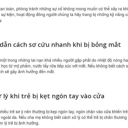
an toàn, phòng tránh những sự cố không mong muốn có thể xảy ra kh
 sự kiện, hoạt động đông người chúng ta hãy trang bị những kỹ năng 
y.
dẫn cách sơ cứu nhanh khi bị bỏng mắt
một trong những tai nạn khá nhiều người gặp phải do nhiệt độ nóng h
 học từ mỹ phẩm, nước tẩy rửa tiếp xúc với mắt. Nếu không biết cách 
ch sẽ gây ảnh hưởng đến mắt.
 lý khi trẻ bị kẹt ngón tay vào cửa
 nhiều trẻ sơ ý nên thường bị kẹp ngón tay, ngón chân vào cửa khiến trẻ
ngoài da. Nếu cha mẹ không biết cách xử lý có thể trẻ bị chấn thương
m lý trẻ bị ảnh hưởng.