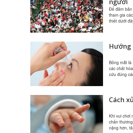
người
Để đảm bản 
tham gia các
thiết dưới đâ
Hướng 
Bỏng mắt là 
các chất hóa
cứu đúng cá
Cách xử
Khi vui chơi
chấn thương 
nặng hơn, tâ