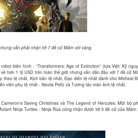
nhưng vẫn phải nhận tới 7 đề cử Mâm xôi vàng.
obot biến hình - “Transformers: Age of Extinction” (tựa Việt: Kỷ ngu
 về hơn 1 tỷ USD trên toàn thế giới nhưng vẫn dẫn đầu với 7 đề cử 
p theo tệ nhất, Kịch bản tệ nhất, Đạo diễn tệ nhất dành cho Micheal B
n viên phụ tệ nhất - Nicola Peltz và Tương tác màn ảnh tệ nhất.
rk Cameron's Saving Christmas và The Legend of Hercules. Một bộ p
Mutant Ninja Turtles - Ninja Rùa cũng nhận được tới 5 đề cử của Mâm 