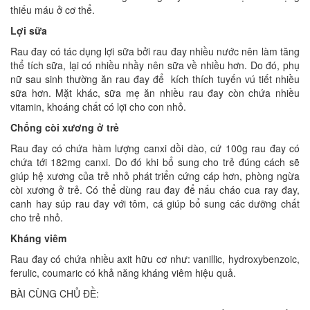
thiếu máu ở cơ thể.
Lợi sữa
Rau đay có tác dụng lợi sữa bởi rau đay nhiều nước nên làm tăng
thể tích sữa, lại có nhiều nhầy nên sữa về nhiều hơn. Do đó, phụ
nữ sau sinh thường ăn rau đay để kích thích tuyến vú tiết nhiều
sữa hơn. Mặt khác, sữa mẹ ăn nhiều rau đay còn chứa nhiều
vitamin, khoáng chất có lợi cho con nhỏ.
Chống còi xương ở trẻ
Rau đay có chứa hàm lượng canxi dồi dào, cứ 100g rau đay có
chứa tới 182mg canxi. Do đó khi bổ sung cho trẻ đúng cách sẽ
giúp hệ xương của trẻ nhỏ phát triển cứng cáp hơn, phòng ngừa
còi xương ở trẻ. Có thể dùng rau đay để nấu cháo cua ray đay,
canh hay súp rau đay với tôm, cá giúp bổ sung các dưỡng chất
cho trẻ nhỏ.
Kháng viêm
Rau đay có chứa nhiều axit hữu cơ như: vanillic, hydroxybenzoic,
ferulic, coumaric có khả năng kháng viêm hiệu quả.
BÀI CÙNG CHỦ ĐỀ: