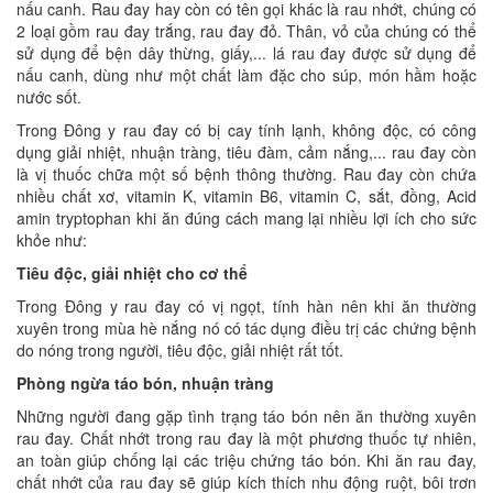
nấu canh. Rau đay hay còn có tên gọi khác là rau nhớt, chúng có
2 loại gồm rau đay trắng, rau đay đỏ. Thân, vỏ của chúng có thể
sử dụng để bện dây thừng, giấy,... lá rau đay được sử dụng để
nấu canh, dùng như một chất làm đặc cho súp, món hầm hoặc
nước sốt.
Trong Đông y rau đay có bị cay tính lạnh, không độc, có công
dụng giải nhiệt, nhuận tràng, tiêu đàm, cảm nắng,... rau đay còn
là vị thuốc chữa một số bệnh thông thường. Rau đay còn chứa
nhiều chất xơ, vitamin K, vitamin B6, vitamin C, sắt, đồng, Acid
amin tryptophan khi ăn đúng cách mang lại nhiều lợi ích cho sức
khỏe như:
Tiêu độc, giải nhiệt cho cơ thể
Trong Đông y rau đay có vị ngọt, tính hàn nên khi ăn thường
xuyên trong mùa hè nắng nó có tác dụng điều trị các chứng bệnh
do nóng trong người, tiêu độc, giải nhiệt rất tốt.
Phòng ngừa táo bón, nhuận tràng
Những người đang gặp tình trạng táo bón nên ăn thường xuyên
rau đay. Chất nhớt trong rau đay là một phương thuốc tự nhiên,
an toàn giúp chống lại các triệu chứng táo bón. Khi ăn rau đay,
chất nhớt của rau đay sẽ giúp kích thích nhu động ruột, bôi trơn