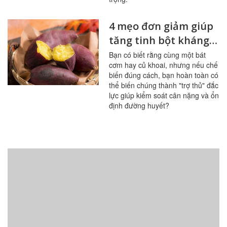
4 mẹo đơn giảm giúp
tăng tinh bột kháng
trong bữa ăn
Bạn có biết rằng cùng một bát
cơm hay củ khoai, nhưng nếu chế
biến đúng cách, bạn hoàn toàn có
thể biến chúng thành "trợ thủ" đắc
lực giúp kiểm soát cân nặng và ổn
định đường huyết?