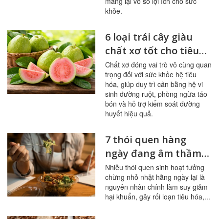
mang lại vô số lợi ích cho sức
khỏe.
6 loại trái cây giàu
chất xơ tốt cho tiêu
hóa, đường huyết
Chất xơ đóng vai trò vô cùng quan
trọng đối với sức khỏe hệ tiêu
hóa, giúp duy trì cân bằng hệ vi
sinh đường ruột, phòng ngừa táo
bón và hỗ trợ kiểm soát đường
huyết hiệu quả.
7 thói quen hàng
ngày đang âm thầm
tàn phá đường ruột
Nhiều thói quen sinh hoạt tưởng
chừng nhỏ nhặt hằng ngày lại là
nguyên nhân chính làm suy giảm
hại khuẩn, gây rối loạn tiêu hóa,...