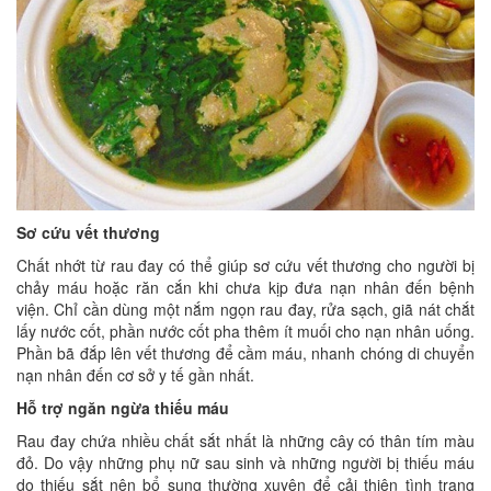
Sơ cứu vết thương
Chất nhớt từ rau đay có thể giúp sơ cứu vết thương cho người bị
chảy máu hoặc răn cắn khi chưa kịp đưa nạn nhân đến bệnh
viện. Chỉ cần dùng một nắm ngọn rau đay, rửa sạch, giã nát chắt
lấy nước cốt, phần nước cốt pha thêm ít muối cho nạn nhân uống.
Phần bã đắp lên vết thương để cầm máu, nhanh chóng di chuyển
nạn nhân đến cơ sở y tế gần nhất.
Hỗ trợ ngăn ngừa thiếu máu
Rau đay chứa nhiều chất sắt nhất là những cây có thân tím màu
đỏ. Do vậy những phụ nữ sau sinh và những người bị thiếu máu
do thiếu sắt nên bổ sung thường xuyên để cải thiện tình trạng