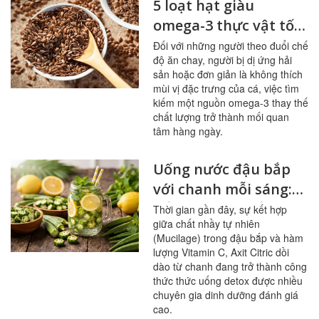
5 loạt hạt giàu
omega-3 thực vật tốt
nhất cho người ít ăn
Đối với những người theo đuổi chế
độ ăn chay, người bị dị ứng hải
cá
sản hoặc đơn giản là không thích
mùi vị đặc trưng của cá, việc tìm
kiếm một nguồn omega-3 thay thế
chất lượng trở thành mối quan
tâm hàng ngày.
Uống nước đậu bắp
với chanh mỗi sáng:
bổ mạch máu, ổn
Thời gian gần đây, sự kết hợp
giữa chất nhầy tự nhiên
đường huyết
(Mucilage) trong đậu bắp và hàm
lượng Vitamin C, Axit Citric dồi
dào từ chanh đang trở thành công
thức thức uống detox được nhiều
chuyên gia dinh dưỡng đánh giá
cao.