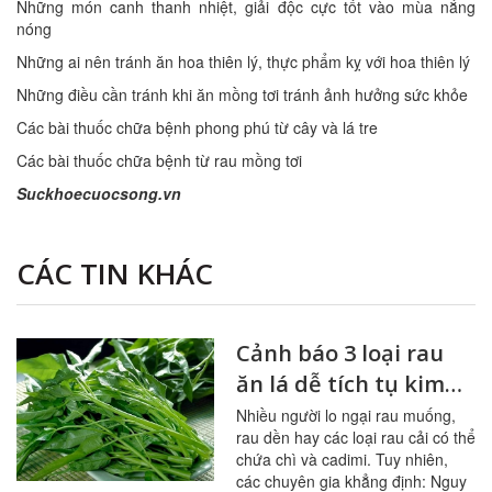
Những món canh thanh nhiệt, giải độc cực tốt vào mùa nắng
nóng
Những ai nên tránh ăn hoa thiên lý, thực phẩm kỵ với hoa thiên lý
Những điều cần tránh khi ăn mồng tơi tránh ảnh hưởng sức khỏe
Các bài thuốc chữa bệnh phong phú từ cây và lá tre
Các bài thuốc chữa bệnh từ rau mồng tơi
Suckhoecuocsong.vn
CÁC TIN KHÁC
Cảnh báo 3 loại rau
ăn lá dễ tích tụ kim
loại nặng
Nhiều người lo ngại rau muống,
rau dền hay các loại rau cải có thể
chứa chì và cadimi. Tuy nhiên,
các chuyên gia khẳng định: Nguy