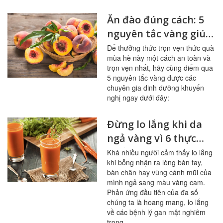
Ăn đào đúng cách: 5
nguyên tắc vàng giúp
sạch mạch máu,
Để thưởng thức trọn vẹn thức quà
mùa hè này một cách an toàn và
tránh ngộ độc
trọn vẹn nhất, hãy cùng điểm qua
5 nguyên tắc vàng được các
chuyên gia dinh dưỡng khuyến
nghị ngay dưới đây:
Đừng lo lắng khi da
ngả vàng vì 6 thực
phẩm này
Khá nhiều người cảm thấy lo lắng
khi bỗng nhận ra lòng bàn tay,
bàn chân hay vùng cánh mũi của
mình ngả sang màu vàng cam.
Phản ứng đầu tiên của đa số
chúng ta là hoang mang, lo lắng
về các bệnh lý gan mật nghiêm
trọng.