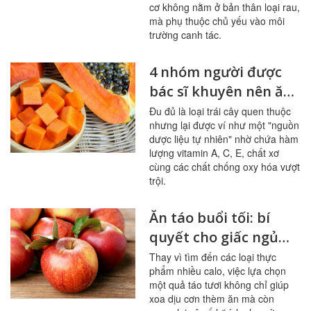
cơ không nằm ở bản thân loại rau,
mà phụ thuộc chủ yếu vào môi
trường canh tác.
4 nhóm người được
bác sĩ khuyên nên ăn
đu đủ thường xuyên
Đu đủ là loại trái cây quen thuộc
nhưng lại được ví như một "nguồn
dược liệu tự nhiên" nhờ chứa hàm
lượng vitamin A, C, E, chất xơ
cùng các chất chống oxy hóa vượt
trội.
Ăn táo buổi tối: bí
quyết cho giấc ngủ
ngon, hệ tiêu hóa
Thay vì tìm đến các loại thực
phẩm nhiều calo, việc lựa chọn
khỏe mạnh
một quả táo tươi không chỉ giúp
xoa dịu cơn thèm ăn mà còn