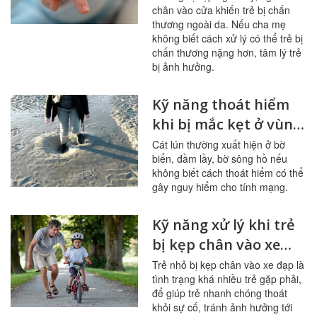
chân vào cửa khiến trẻ bị chấn
thương ngoài da. Nếu cha mẹ
không biết cách xử lý có thể trẻ bị
chấn thương nặng hơn, tâm lý trẻ
bị ảnh hưởng.
Kỹ năng thoát hiểm
khi bị mắc kẹt ở vùng
cát lún
Cát lún thường xuất hiện ở bờ
biển, đầm lầy, bờ sông hồ nếu
không biết cách thoát hiểm có thể
gây nguy hiểm cho tính mạng.
Kỹ năng xử lý khi trẻ
bị kẹp chân vào xe
đạp chuẩn xác
Trẻ nhỏ bị kẹp chân vào xe đạp là
tình trạng khá nhiều trẻ gặp phải,
để giúp trẻ nhanh chóng thoát
khỏi sự cố, tránh ảnh hưởng tới