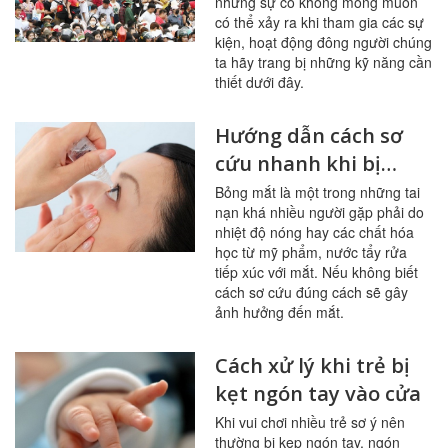
những sự cố không mong muốn
có thể xảy ra khi tham gia các sự
kiện, hoạt động đông người chúng
ta hãy trang bị những kỹ năng cần
thiết dưới đây.
Hướng dẫn cách sơ
cứu nhanh khi bị
bỏng mắt
Bỏng mắt là một trong những tai
nạn khá nhiều người gặp phải do
nhiệt độ nóng hay các chất hóa
học từ mỹ phẩm, nước tẩy rửa
tiếp xúc với mắt. Nếu không biết
cách sơ cứu đúng cách sẽ gây
ảnh hưởng đến mắt.
Cách xử lý khi trẻ bị
kẹt ngón tay vào cửa
Khi vui chơi nhiều trẻ sơ ý nên
thường bị kẹp ngón tay, ngón