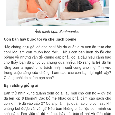
Ảnh minh họa: Suntmamica.
Con bạn hay buộc tội và chê trách bố/mẹ
“Mẹ chẳng chịu gói đồ cho con! Mẹ đã quên đưa tiền ăn trưa cho
con! Mẹ làm con muộn học rồi!”… Nếu con bạn luôn đổ lỗi cho
bố/mẹ về những vấn đề chúng gặp phải, đó là dấu hiệu cảnh báo
cho thấy bạn đã phục vụ chúng quá nhiều. Rõ ràng là trẻ đã tin
rằng bạn là người chịu trách nhiệm cuối cùng cho mọi lĩnh vực
trong cuộc sống của chúng. Làm sao các con bạn lại nghĩ vậy?
Chẳng phải do chính bạn sao?
Bạn chẳng giống ai
Bạn thử nhìn xung quanh xem có ai lau mũi cho con họ – khi trẻ
đã lên lớp 8 không? Các bố mẹ khác có phải cầm cặp sách cho
con khi trẻ đã vào cấp 2? Có ai phải mặc quần áo cho con sau khi
chúng bơi được vài vòng? Nếu bạn không chắc liệu con mình có
khả năng làm việc gì đó không, hãy hỏi bác sĩ nhi và đơn giản