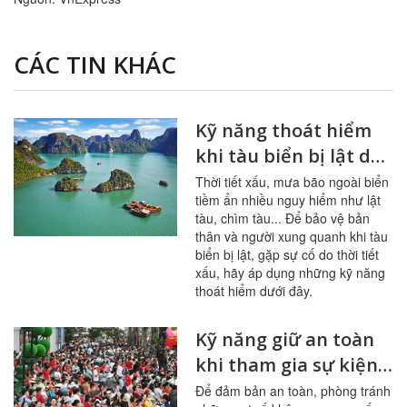
CÁC TIN KHÁC
Kỹ năng thoát hiểm
khi tàu biển bị lật do
thời tiết xấu
Thời tiết xấu, mưa bão ngoài biển
tiềm ẩn nhiều nguy hiểm như lật
tàu, chìm tàu... Để bảo vệ bản
thân và người xung quanh khi tàu
biển bị lật, gặp sự cố do thời tiết
xấu, hãy áp dụng những kỹ năng
thoát hiểm dưới đây.
Kỹ năng giữ an toàn
khi tham gia sự kiện
đông người
Để đảm bản an toàn, phòng tránh