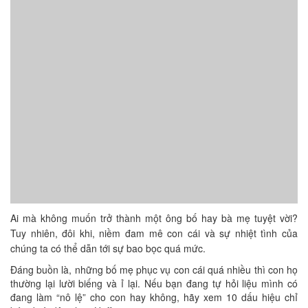
Ai mà không muốn trở thành một ông bố hay bà mẹ tuyệt vời?
Tuy nhiên, đôi khi, niềm đam mê con cái và sự nhiệt tình của
chúng ta có thể dẫn tới sự bao bọc quá mức.
Đáng buồn là, những bố mẹ phục vụ con cái quá nhiều thì con họ
thường lại lười biếng và ỉ lại. Nếu bạn đang tự hỏi liệu mình có
đang làm “nô lệ” cho con hay không, hãy xem 10 dấu hiệu chỉ