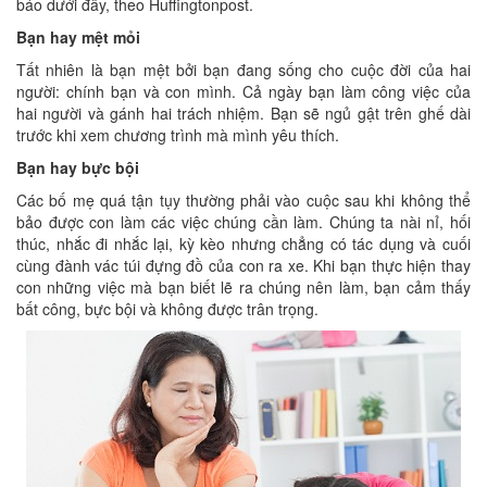
báo dưới đây, theo Huffingtonpost.
Bạn hay mệt mỏi
Tất nhiên là bạn mệt bởi bạn đang sống cho cuộc đời của hai
người: chính bạn và con mình. Cả ngày bạn làm công việc của
hai người và gánh hai trách nhiệm. Bạn sẽ ngủ gật trên ghế dài
trước khi xem chương trình mà mình yêu thích.
Bạn hay bực bội
Các bố mẹ quá tận tụy thường phải vào cuộc sau khi không thể
bảo được con làm các việc chúng cần làm. Chúng ta nài nỉ, hối
thúc, nhắc đi nhắc lại, kỳ kèo nhưng chẳng có tác dụng và cuối
cùng đành vác túi đựng đồ của con ra xe. Khi bạn thực hiện thay
con những việc mà bạn biết lẽ ra chúng nên làm, bạn cảm thấy
bất công, bực bội và không được trân trọng.