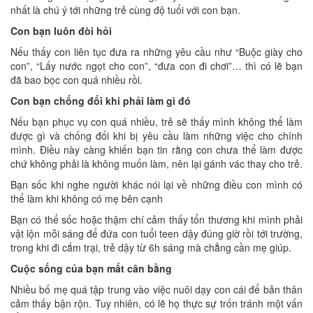
nhất là chú ý tới những trẻ cùng độ tuổi với con bạn.
Con bạn luôn đòi hỏi
Nếu thấy con liên tục đưa ra những yêu cầu như “Buộc giày cho
con”, “Lấy nước ngọt cho con”, “đưa con đi chơi”… thì có lẽ bạn
đã bao bọc con quá nhiều rồi.
Con bạn chống đối khi phải làm gì đó
Nếu bạn phục vụ con quá nhiều, trẻ sẽ thấy mình không thể làm
được gì và chống đối khi bị yêu cầu làm những việc cho chính
mình. Điều này càng khiến bạn tin rằng con chưa thể làm được
chứ không phải là không muốn làm, nên lại gánh vác thay cho trẻ.
Bạn sốc khi nghe người khác nói lại về những điều con mình có
thể làm khi không có mẹ bên cạnh
Bạn có thể sốc hoặc thậm chí cảm thấy tổn thương khi mình phải
vật lộn mỗi sáng để đứa con tuổi teen dậy đúng giờ rồi tới trường,
trong khi đi cắm trại, trẻ dậy từ 6h sáng mà chẳng cần mẹ giúp.
Cuộc sống của bạn mất cân bằng
Nhiều bố mẹ quá tập trung vào việc nuôi dạy con cái để bản thân
cảm thấy bận rộn. Tuy nhiên, có lẽ họ thực sự trốn tránh một vấn