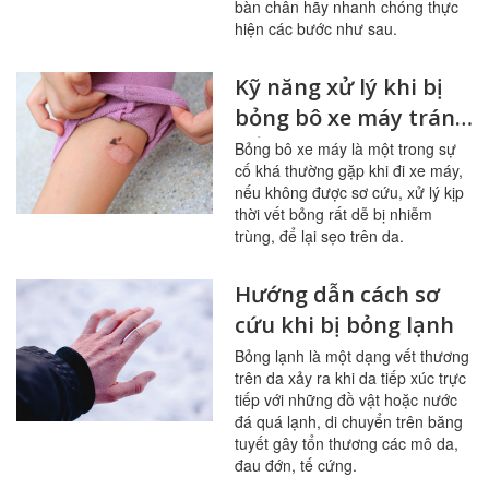
bàn chân hãy nhanh chóng thực
hiện các bước như sau.
Kỹ năng xử lý khi bị
bỏng bô xe máy tránh
để lại sẹo
Bỏng bô xe máy là một trong sự
cố khá thường gặp khi đi xe máy,
nếu không được sơ cứu, xử lý kịp
thời vết bỏng rất dễ bị nhiễm
trùng, để lại sẹo trên da.
Hướng dẫn cách sơ
cứu khi bị bỏng lạnh
Bỏng lạnh là một dạng vết thương
trên da xảy ra khi da tiếp xúc trực
tiếp với những đồ vật hoặc nước
đá quá lạnh, di chuyển trên băng
tuyết gây tổn thương các mô da,
đau đớn, tế cứng.