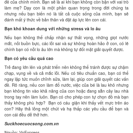
đề của chính mình. Bạn sẽ là ai khi bạn không còn bận với vai trò
làm mẹ? Dạy con là một phần quan trọng trong đời chúng ta
nhưng nếu bạn biến nó là tất cả cuộc sống của mình, bạn sẽ
đánh mất ý thức về bản thân và đặt áp lực lên con cái.
Bạn khó khoan dung với những stress và lo âu
Nếu bạn không thể chấp nhận sự thất vọng, những giọt nước
mắt, nỗi buồn bực, các lỗi sai và sự không hoàn hảo ở con, có lẽ
chính bạn có nỗi lo âu lớn mà không tự đối mặt giải quyết được.
Bạn có yêu cầu quá cao
Trẻ đang lớn lên và phát triển nên không thể tránh được sự chậm
chạp, vụng về và cả mắc lỗi. Nếu có tiêu chuẩn cao, bạn có thể
ngay lập tức muốn chỉnh sửa, làm lại, giúp con giải quyết các vấn
đề. Rõ ràng, nếu con làm đổ nước, việc của bé là lau khô nhưng
bạn không tin vào khả năng của con hoặc đang sẵn cây lau nhà
trong tay nên làm luôn. Bạn có cho phép con tự chọn đồ mà bạn
thấy không phù hợp? Bạn có cáu giận khi thấy vết mực trên áo
con? Hãy thả lỏng một chút và hạ thấp các yêu cầu để bạn và
con cái đều dễ thở hơn.
Suckhoecuocsong.com.vn
Nguồn: VnExpress