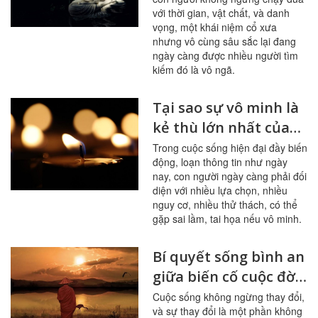
đến thành công hạnh
với thời gian, vật chất, và danh
phúc
vọng, một khái niệm cổ xưa
nhưng vô cùng sâu sắc lại đang
ngày càng được nhiều người tìm
kiếm đó là vô ngã.
Tại sao sự vô minh là
kẻ thù lớn nhất của
hạnh phúc?
Trong cuộc sống hiện đại đầy biến
động, loạn thông tin như ngày
nay, con người ngày càng phải đối
diện với nhiều lựa chọn, nhiều
nguy cơ, nhiều thử thách, có thể
gặp sai lầm, tai họa nếu vô minh.
Bí quyết sống bình an
giữa biến cố cuộc đời:
Học cách chấp nhận,
Cuộc sống không ngừng thay đổi,
và sự thay đổi là một phần không
buông bỏ