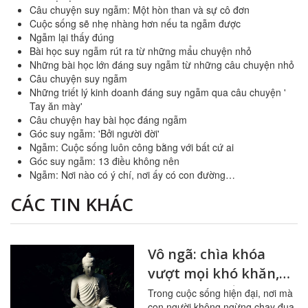
Câu chuyện suy ngẫm: Một hòn than và sự cô đơn
Cuộc sống sẽ nhẹ nhàng hơn nếu ta ngẫm được
Ngẫm lại thấy đúng
Bài học suy ngẫm rút ra từ những mẩu chuyện nhỏ
Những bài học lớn đáng suy ngẫm từ những câu chuyện nhỏ
Câu chuyện suy ngẫm
Những triết lý kinh doanh đáng suy ngẫm qua câu chuyện '
Tay ăn mày'
Câu chuyện hay bài học đáng ngẫm
Góc suy ngẫm: 'Bởi người đời'
Ngẫm: Cuộc sống luôn công bằng với bất cứ ai
Góc suy ngẫm: 13 điều không nên
Ngẫm: Nơi nào có ý chí, nơi ấy có con đường…
CÁC TIN KHÁC
Vô ngã: chìa khóa
vượt mọi khó khăn,
thử thách để chạm
Trong cuộc sống hiện đại, nơi mà
con người không ngừng chạy đua