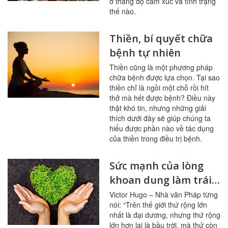
ở thang độ cảm xúc và tình trạng
thế nào.
Thiền, bí quyết chữa
bệnh tự nhiên
Thiền cũng là một phương pháp
chữa bệnh được lựa chọn. Tại sao
thiền chỉ là ngồi một chỗ rồi hít
thở mà hết được bệnh? Điều này
thật khó tin, nhưng những giải
thích dưới đây sẽ giúp chúng ta
hiểu được phần nào về tác dụng
của thiền trong điều trị bệnh.
Sức mạnh của lòng
khoan dung làm trái
tim thức tỉnh
Victor Hugo – Nhà văn Pháp từng
nói: “Trên thế giới thứ rộng lớn
nhất là đại dương, nhưng thứ rộng
lớn hơn lại là bầu trời, mà thứ còn