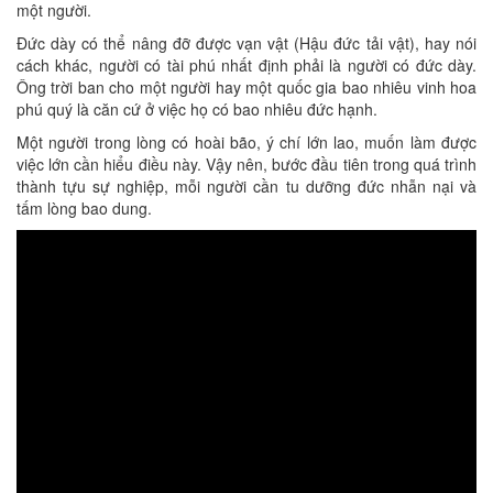
một người.
Đức dày có thể nâng đỡ được vạn vật (Hậu đức tải vật), hay nói
cách khác, người có tài phú nhất định phải là người có đức dày.
Ông trời ban cho một người hay một quốc gia bao nhiêu vinh hoa
phú quý là căn cứ ở việc họ có bao nhiêu đức hạnh.
Một người trong lòng có hoài bão, ý chí lớn lao, muốn làm được
việc lớn cần hiểu điều này. Vậy nên, bước đầu tiên trong quá trình
thành tựu sự nghiệp, mỗi người cần tu dưỡng đức nhẫn nại và
tấm lòng bao dung.