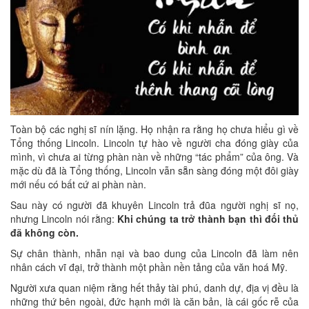
Toàn bộ các nghị sĩ nín lặng. Họ nhận ra rằng họ chưa hiểu gì về
Tổng thống Lincoln. Lincoln tự hào về người cha đóng giày của
mình, vì chưa ai từng phàn nàn về những “tác phẩm” của ông. Và
mặc dù đã là Tổng thống, Lincoln vẫn sẵn sàng đóng một đôi giày
mới nếu có bất cứ ai phàn nàn.
Sau này có người đã khuyên Lincoln trả đũa người nghị sĩ nọ,
nhưng Lincoln nói rằng:
Khi chúng ta trở thành bạn thì đối thủ
đã không còn.
Sự chân thành, nhẫn nại và bao dung của Lincoln đã làm nên
nhân cách vĩ đại, trở thành một phần nền tảng của văn hoá Mỹ.
Người xưa quan niệm rằng hết thảy tài phú, danh dự, địa vị đều là
những thứ bên ngoài, đức hạnh mới là căn bản, là cái gốc rễ của