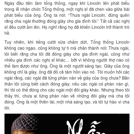
Ngày đầu tiên làm tổng thống, ngay khi Lincoln lên phát biểu
trong lễ nhận chức Tổng thống, một nghị sĩ đã chen vào giữa bài
phát biểu của ông. Ông ta nói: “Thưa ngài Lincoln, đừng quên
rằng cha ngài thường đóng giày cho gia đình tôi.” Tất cả các nghị
sĩ đều cười ầm lên. Họ nghĩ rằng họ đã khiến Lincoln trở thành trò
hề.
Tuy nhiên, khi tiếng cười vừa chấm dứt, Tổng thống Lincoln
không cao ngạo, cũng không tự ti mà chân thành nói: Thưa ngài,
tôi biết rằng cha tôi đã đóng giày cho gia đình ngài, cũng như
nhiều gia đình các nghị sĩ khác… bởi vì không người thợ nào có
thể làm được như ông. Ông là một người sáng tạo. Giày của ông
không chỉ là giày, ông đã đổ cả tâm hồn vào nó. Tôi muốn hỏi các
ngài rằng, các ngài đã từng phàn nàn về giày của ông chưa? Bản
thân tôi cũng biết cách đóng giày; nếu các ngài có phàn nàn gì,
thì tôi có thể đóng cho các ngài một đôi giày khác. Nhưng theo tôi
thấy thì, chưa ai từng phàn nàn về những đôi giày mà cha tôi
đóng. Ông là một thiên tài, một nhà sáng tạo, và tôi tự hào vì cha
tôi.