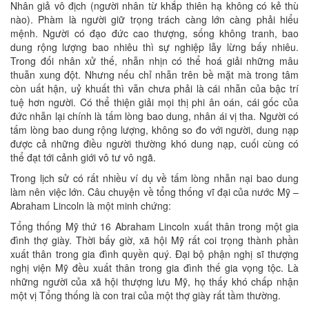
Nhân giả vô địch (người nhân từ khắp thiên hạ không có kẻ thù
nào). Phàm là người giữ trọng trách càng lớn càng phải hiểu
mệnh. Người có đạo đức cao thượng, sống không tranh, bao
dung rộng lượng bao nhiêu thì sự nghiệp lẫy lừng bấy nhiêu.
Trong đối nhân xử thế, nhẫn nhịn có thể hoá giải những mâu
thuẫn xung đột. Nhưng nếu chỉ nhẫn trên bề mặt mà trong tâm
còn uất hận, uỷ khuất thì vẫn chưa phải là cái nhẫn của bậc trí
tuệ hơn người. Có thể thiện giải mọi thị phi ân oán, cái gốc của
đức nhẫn lại chính là tấm lòng bao dung, nhân ái vị tha. Người có
tấm lòng bao dung rộng lượng, không so đo với người, dung nạp
được cả những điều người thường khó dung nạp, cuối cùng có
thể đạt tới cảnh giới vô tư vô ngã.
Trong lịch sử có rất nhiều ví dụ về tấm lòng nhẫn nại bao dung
làm nên việc lớn. Câu chuyện về tổng thống vĩ đại của nước Mỹ –
Abraham Lincoln là một minh chứng:
Tổng thống Mỹ thứ 16 Abraham Lincoln xuất thân trong một gia
đình thợ giày. Thời bấy giờ, xã hội Mỹ rất coi trọng thành phần
xuất thân trong gia đình quyền quý. Đại bộ phận nghị sĩ thượng
nghị viện Mỹ đều xuất thân trong gia đình thế gia vọng tộc. Là
những người của xã hội thượng lưu Mỹ, họ thấy khó chấp nhận
một vị Tổng thống là con trai của một thợ giày rất tầm thường.