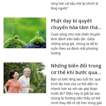
rộng hơn cả bầu trời lại chính là
lòng người.”
Phật dạy bí quyết
chuyển hóa tâm thái
tìm an lạc
Cuộc sống như một chiếc thuyền
lênh đênh trên biển lớn. Giữa
những sóng gió, chúng ta dễ bị
cuốn theo và đánh mất phương
hướng
Những biến đổi trong
cơ thể khi bước qua
tuổi 50 nên biết
Bạn có biết rằng sau tuổi 50, quá
trình lão hóa của cơ thể diễn ra
nhanh hơn so với các giai đoạn
trước đó? Điều này lý giải tại sao
chúng ta thường cảm thấy cơ thể
mình thay đổi rõ rệt hơn trong giai