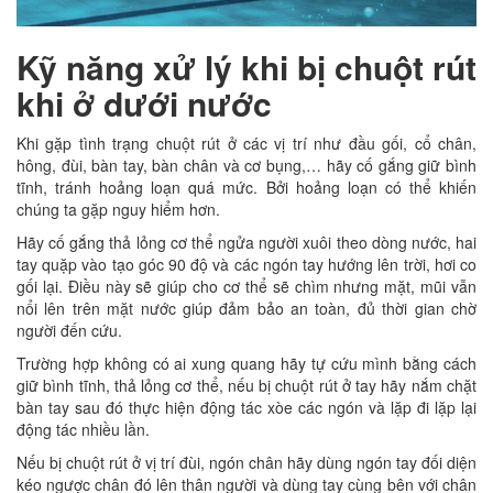
Kỹ năng xử lý khi bị chuột rút
khi ở dưới nước
Khi gặp tình trạng chuột rút ở các vị trí như đầu gối, cổ chân,
hông, đùi, bàn tay, bàn chân và cơ bụng,… hãy cố gắng giữ bình
tĩnh, tránh hoảng loạn quá mức. Bởi hoảng loạn có thể khiến
chúng ta gặp nguy hiểm hơn.
Hãy cố gắng thả lỏng cơ thể ngửa người xuôi theo dòng nước, hai
tay quặp vào tạo góc 90 độ và các ngón tay hướng lên trời, hơi co
gối lại. Điều này sẽ giúp cho cơ thể sẽ chìm nhưng mặt, mũi vẫn
nổi lên trên mặt nước giúp đảm bảo an toàn, đủ thời gian chờ
người đến cứu.
Trường hợp không có ai xung quang hãy tự cứu mình bằng cách
giữ bình tĩnh, thả lỏng cơ thể, nếu bị chuột rút ở tay hãy nắm chặt
bàn tay sau đó thực hiện động tác xòe các ngón và lặp đi lặp lại
động tác nhiều lần.
Nếu bị chuột rút ở vị trí đùi, ngón chân hãy dùng ngón tay đối diện
kéo ngược chân đó lên thân người và dùng tay cùng bên với chân