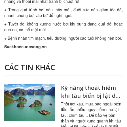
nhàng và thoải mái nhất tránh bị chuột rút
+ Trong quá trình bơi nếu thấy mệt, đuối sức nên giảm tốc độ,
nhanh chóng bơi vào bờ để nghỉ ngơi.
+ Tuyệt đối không xuống nước bơi khi bụng đang quá đói hoặc
quá no, cơ thể mệt mỏi
+ Bệnh nhân tim mạch, tiểu đường, người cao tuổi không nên bơi.
Suckhoecuocsong.vn
CÁC TIN KHÁC
Kỹ năng thoát hiểm
khi tàu biển bị lật do
thời tiết xấu
Thời tiết xấu, mưa bão ngoài biển
tiềm ẩn nhiều nguy hiểm như lật
tàu, chìm tàu... Để bảo vệ bản
thân và người xung quanh khi tàu
biển bị lật, gặp sự cố do thời tiết