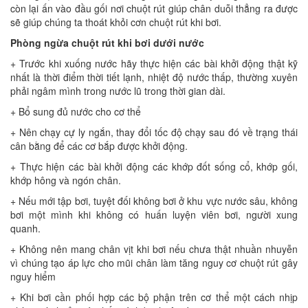
còn lại ấn vào đầu gối nơi chuột rút giúp chân duỗi thẳng ra được
sẽ giúp chúng ta thoát khỏi cơn chuột rút khi bơi.
Phòng ngừa chuột rút khi bơi dưới nước
+ Trước khi xuống nước hãy thực hiện các bài khởi động thật kỹ
nhất là thời điểm thời tiết lạnh, nhiệt độ nước thấp, thường xuyên
phải ngâm mình trong nước lũ trong thời gian dài.
+ Bổ sung đủ nước cho cơ thể
+ Nên chạy cự ly ngắn, thay đổi tốc độ chạy sau đó về trạng thái
cân bằng để các cơ bắp được khởi động.
+ Thực hiện các bài khởi động các khớp đốt sống cổ, khớp gối,
khớp hông và ngón chân.
+ Nếu mới tập bơi, tuyệt đối không bơi ở khu vực nước sâu, không
bơi một mình khi không có huấn luyện viên bơi, người xung
quanh.
+ Không nên mang chân vịt khi bơi nếu chưa thật nhuần nhuyễn
vì chúng tạo áp lực cho mũi chân làm tăng nguy cơ chuột rút gây
nguy hiểm
+ Khi bơi cần phối hợp các bộ phận trên cơ thể một cách nhịp