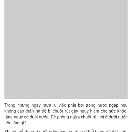
Trong những ngày mưa lũ việc phải bơi trong nước ngập nếu
không cẩn thận rất dễ bị chuột rút gây nguy hiểm cho sức khỏe,
tăng nguy cơ đuối nước. Để phòng ngừa chuột rút khi ở dưới nước
nên làm gì?
Khi cơ thể đang ở dưới nước các cơ trên cơ thể bị co rút đột ngột