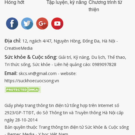
Hóng hớt
Tập luyện, kỹ năng
Chương trình từ
thiện
Địa chỉ:
12, ngách 4/47, Nguyên Hồng, Đống Đa, Hà Nội -
CreativeMedia
Sức khỏe & Cuộc sống:
Giải trí, Kỹ năng, Du lịch, Thể thao,
Tri thức sống, Sức khỏe - Liên hệ quảng cáo: 0989097828
Email:
skcs.vn@gmail.com - website:
https://suckhoecuocsong.vn
Giấy phép trang thông tin điện tử tổng hợp trên Internet số
2923/GP-TTĐT, do Sở Thông tin và Truyền thông Hà Nội cấp
ngày 28-10-2014
Bản quyền thuộc Trang thông tin điện tử Sức khỏe & Cuộc sống
- Bemec Media - Y học Việt Nam