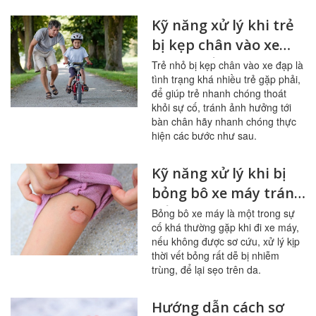
Kỹ năng xử lý khi trẻ
bị kẹp chân vào xe
đạp chuẩn xác
Trẻ nhỏ bị kẹp chân vào xe đạp là
tình trạng khá nhiều trẻ gặp phải,
để giúp trẻ nhanh chóng thoát
khỏi sự cố, tránh ảnh hưởng tới
bàn chân hãy nhanh chóng thực
hiện các bước như sau.
Kỹ năng xử lý khi bị
bỏng bô xe máy tránh
để lại sẹo
Bỏng bô xe máy là một trong sự
cố khá thường gặp khi đi xe máy,
nếu không được sơ cứu, xử lý kịp
thời vết bỏng rất dễ bị nhiễm
trùng, để lại sẹo trên da.
Hướng dẫn cách sơ