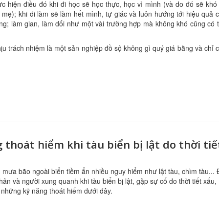
c hiện điều đó khi đi học sẽ học thực, học vì mình (và do đó sẽ khó
 mẹ); khi đi làm sẽ làm hết mình, tự giác và luôn hướng tới hiệu quả 
ộng; làm gian, làm dối như một vài trường hợp mà không khó cũng có 
hịu trách nhiệm là một sản nghiệp đồ sộ không gì quý giá bằng và chỉ 
 thoát hiểm khi tàu biển bị lật do thời tiế
u, mưa bão ngoài biển tiềm ẩn nhiều nguy hiểm như lật tàu, chìm tàu...
hân và người xung quanh khi tàu biển bị lật, gặp sự cố do thời tiết xấu,
 những kỹ năng thoát hiểm dưới đây.