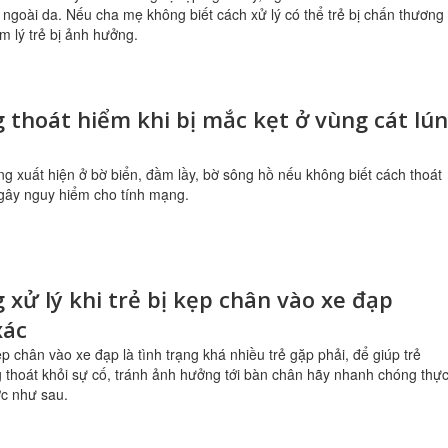
ngoài da. Nếu cha mẹ không biết cách xử lý có thể trẻ bị chấn thương
m lý trẻ bị ảnh hưởng.
 thoát hiểm khi bị mắc kẹt ở vùng cát lún
ng xuất hiện ở bờ biển, đầm lầy, bờ sông hồ nếu không biết cách thoát
gây nguy hiểm cho tính mạng.
 xử lý khi trẻ bị kẹp chân vào xe đạp
xác
ẹp chân vào xe đạp là tình trạng khá nhiều trẻ gặp phải, để giúp trẻ
thoát khỏi sự cố, tránh ảnh hưởng tới bàn chân hãy nhanh chóng thự
ớc như sau.