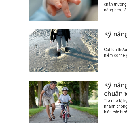
chấn thương 
nặng hơn, tâ
Kỹ năng
Cát lún thườ
hiểm có thể 
Kỹ năng
chuẩn 
Trẻ nhỏ bị k
nhanh chóng 
hiện các bư