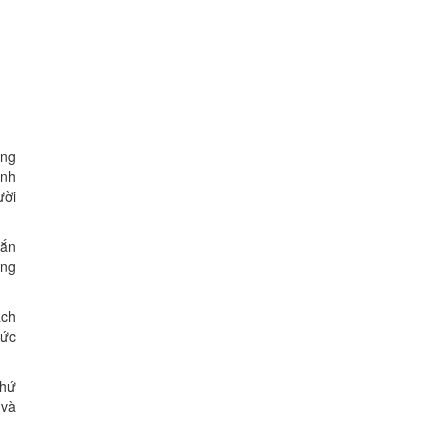
ừng
ành
ười
hắn
ựng
ách
hức
thứ
 và