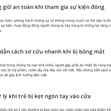
 giữ an toàn khi tham gia sự kiện đông
an toàn, phòng tránh những sự cố không mong muốn có thể xảy ra kh
 sự kiện, hoạt động đông người chúng ta hãy trang bị những kỹ năng 
y.
dẫn cách sơ cứu nhanh khi bị bỏng mắt
một trong những tai nạn khá nhiều người gặp phải do nhiệt độ nóng h
 học từ mỹ phẩm, nước tẩy rửa tiếp xúc với mắt. Nếu không biết cách 
ch sẽ gây ảnh hưởng đến mắt.
 lý khi trẻ bị kẹt ngón tay vào cửa
 nhiều trẻ sơ ý nên thường bị kẹp ngón tay, ngón chân vào cửa khiến trẻ