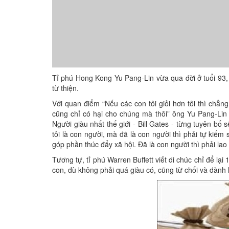
Tỉ phú Hong Kong Yu Pang-Lin vừa qua đời ở tuổi 93, đ
từ thiện.
Với quan điểm “Nếu các con tôi giỏi hơn tôi thì chẳn
cũng chỉ có hại cho chúng mà thôi” ông Yu Pang-Lin 
Người giàu nhất thế giới - Bill Gates - từng tuyên bố 
tôi là con người, mà đã là con người thì phải tự kiế
góp phần thúc đẩy xã hội. Đã là con người thì phải lao 
Tương tự, tỉ phú Warren Buffett viết di chúc chỉ để lại
con, dù không phải quá giàu có, cũng từ chối và dành l