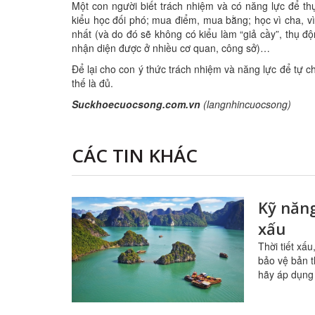
Một con người biết trách nhiệm và có năng lực để thự
kiểu học đối phó; mua điểm, mua bằng; học vì cha, vì
nhất (và do đó sẽ không có kiểu làm “giả cầy”, thụ đ
nhận diện được ở nhiều cơ quan, công sở)…
Để lại cho con ý thức trách nhiệm và năng lực để tự c
thế là đủ.
Suckhoecuocsong.com.vn
(langnhincuocsong)
CÁC TIN KHÁC
Kỹ năng
xấu
Thời tiết xấ
bảo vệ bản t
hãy áp dụng