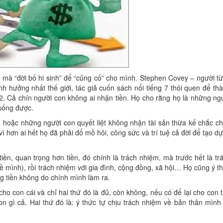
mà “đời bố hi sinh” để “củng cố” cho mình. Stephen Covey – người t
h hưởng nhất thế giới, tác giả cuốn sách nổi tiếng 7 thói quen để th
012. Cả chín người con không ai nhận tiền. Họ cho rằng họ là những ng
 sống được.
n hoặc những người con quyết liệt không nhận tài sản thừa kế chắc c
ì hơn ai hết họ đã phải đổ mồ hôi, công sức và trí tuệ cả đời để tạo d
iền, quan trọng hơn tiền, đó chính là trách nhiệm, mà trước hết là tr
ề mình), rồi trách nhiệm với gia đình, cộng đồng, xã hội… Họ cũng ý t
g tiền không do chính mình làm ra.
ho con cái và chỉ hai thứ đó là đủ, còn không, nếu có để lại cho con 
on gì cả. Hai thứ đó là: ý thức tự chịu trách nhiệm về bản thân mình