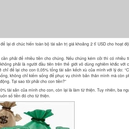
ể lại di chúc hiến toàn bộ tài sản trị giá khoảng 2 tỉ USD cho hoạt đ
g cần phải để nhiều tiền cho chúng. Nếu chúng kém cỏi thì có nhiều t
không phải là người đầu tiên trên thế giới vô dùng nghiêm khắc với 
sẽ chỉ để lại cho con 0,05% tổng tài sản kếch xù của mình với lý do: “
m sống, không chỉ kiếm sống để phục vụ chính bản thân mình mà còn p
động. Tại sao tôi phải cho con tiền?”
 10% tài sản của mình cho con, còn lại là làm từ thiện. Tuy nhiên, ba ng
uôn số tiền đó cho từ thiện.