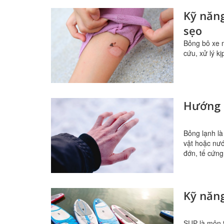
Kỹ năng
sẹo
Bỏng bô xe m
cứu, xử lý kị
Hướng d
Bỏng lạnh là
vật hoặc nướ
đớn, tế cứng
Kỹ năn
SUP là môn t