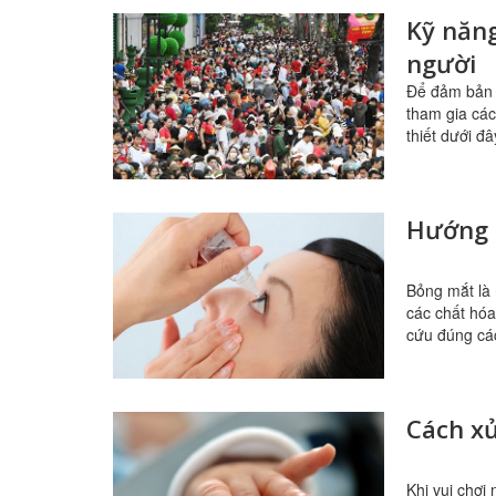
Kỹ năng
người
Để đảm bản 
tham gia các
thiết dưới đâ
Hướng 
Bỏng mắt là 
các chất hóa
cứu đúng cá
Cách xử
Khi vui chơi