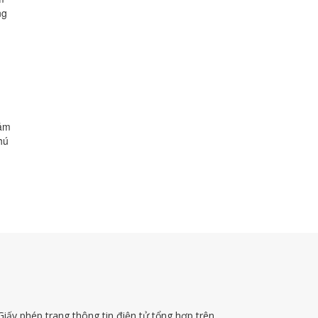
ng
đảm
hú
Giấy phép trang thông tin điện tử tổng hợp trên