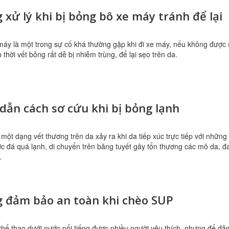
 xử lý khi bị bỏng bô xe máy tránh để lại
áy là một trong sự cố khá thường gặp khi đi xe máy, nếu không được 
p thời vết bỏng rất dễ bị nhiễm trùng, để lại sẹo trên da.
ẫn cách sơ cứu khi bị bỏng lạnh
 một dạng vết thương trên da xảy ra khi da tiếp xúc trực tiếp với những
c đá quá lạnh, di chuyển trên băng tuyết gây tổn thương các mô da, đ
.
g đảm bảo an toàn khi chèo SUP
hể thao dưới nước nổi tiếng được nhiều người yêu thích, nhưng để đả