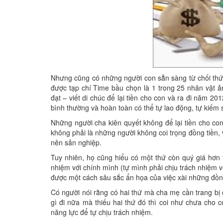
Nhưng cũng có những người con sẵn sàng từ chối thứ 
được tạp chí Time bầu chọn là 1 trong 25 nhân vật ản
đạt – viết di chúc để lại tiền cho con và ra đi năm 2
bình thường và hoàn toàn có thể tự lao động, tự kiếm
Những người cha kiên quyết không để lại tiền cho co
không phải là những người không coi trọng đồng tiền, v
nên sản nghiệp.
Tuy nhiên, họ cũng hiểu có một thứ còn quý giá hơn t
nhiệm với chính mình (tự mình phải chịu trách nhiệm v
được một cách sâu sắc ẩn họa của việc xài những đồn
Có người nói rằng có hai thứ mà cha mẹ cần trang bị c
gì đi nữa mà thiếu hai thứ đó thì coi như chưa cho c
năng lực để tự chịu trách nhiệm.