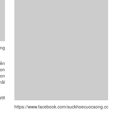
ộng
iền
con
Con
hải
ười
https://www.facebook.com/suckhoecuocsong.com.vn/