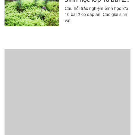
có đáp án: Các giới
Câu hỏi trắc nghiệm Sinh học lớp
10 bài 2 có đáp án: Các giới sinh
sinh vật
vật