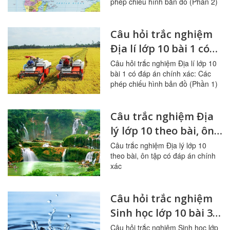
phép chiếu hình bản đồ (Phần 2)
(Phần 2)
Câu hỏi trắc nghiệm
Địa lí lớp 10 bài 1 có
đáp án: Các phép
Câu hỏi trắc nghiệm Địa lí lớp 10
bài 1 có đáp án chính xác: Các
chiếu hình bản đồ
phép chiếu hình bản đồ (Phần 1)
(Phần 1)
Câu trắc nghiệm Địa
lý lớp 10 theo bài, ôn
tập có đáp án
Câu trắc nghiệm Địa lý lớp 10
theo bài, ôn tập có đáp án chính
xác
Câu hỏi trắc nghiệm
Sinh học lớp 10 bài 3
ôn tập: Các nguyên tố
Câu hỏi trắc nghiệm Sinh học lớp