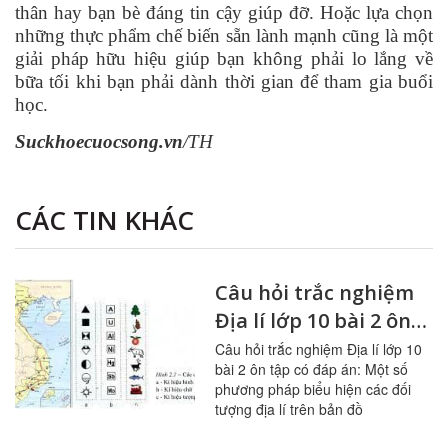
thân hay bạn bè đáng tin cậy giúp đỡ. Hoặc lựa chọn
những thực phẩm chế biến sẵn lành mạnh cũng là một
giải pháp hữu hiệu giúp bạn không phải lo lắng về
bữa tối khi bạn phải dành thời gian để tham gia buổi
học.
Suckhoecuocsong.vn
/TH
CÁC TIN KHÁC
Câu hỏi trắc nghiệm
Địa lí lớp 10 bài 2 ôn
tập: Một số phương
Câu hỏi trắc nghiệm Địa lí lớp 10
bài 2 ôn tập có đáp án: Một số
pháp biểu hiện các
phương pháp biểu hiện các đối
đối tượng địa lí trên
tượng địa lí trên bản đồ
bản đồ