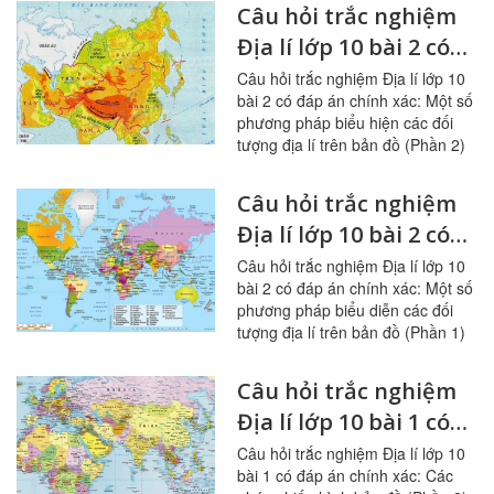
Câu hỏi trắc nghiệm
Địa lí lớp 10 bài 2 có
đáp án: Một số
Câu hỏi trắc nghiệm Địa lí lớp 10
bài 2 có đáp án chính xác: Một số
phương pháp biểu
phương pháp biểu hiện các đối
hiện các đối tượng
tượng địa lí trên bản đồ (Phần 2)
địa lí trên bản đồ
(Phần 2)
Câu hỏi trắc nghiệm
Địa lí lớp 10 bài 2 có
đáp án: Một số
Câu hỏi trắc nghiệm Địa lí lớp 10
bài 2 có đáp án chính xác: Một số
phương pháp biểu
phương pháp biểu diễn các đối
diễn các đối tượng
tượng địa lí trên bản đồ (Phần 1)
địa lí trên bản đồ
(Phần 1)
Câu hỏi trắc nghiệm
Địa lí lớp 10 bài 1 có
đáp án: Các phép
Câu hỏi trắc nghiệm Địa lí lớp 10
bài 1 có đáp án chính xác: Các
chiếu hình bản đồ