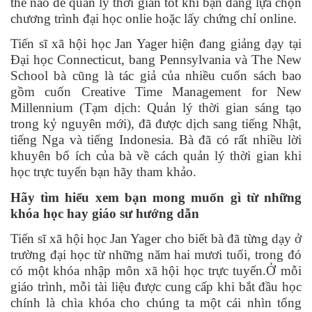
thế nào để quản lý thời gian tốt khi bạn đang lựa chọn
chương trình đại học onlie hoặc lấy chứng chỉ online.
Tiến sĩ xã hội học Jan Yager hiện đang giảng dạy tại
Đại học Connecticut, bang Pennsylvania và The New
School bà cũng là tác giả của nhiều cuốn sách bao
gồm cuốn Creative Time Management for New
Millennium (Tạm dịch: Quản lý thời gian sáng tạo
trong kỷ nguyên mới), đã được dịch sang tiếng Nhật,
tiếng Nga và tiếng Indonesia. Bà đã có rất nhiều lời
khuyên bổ ích của bà về cách quản lý thời gian khi
học trực tuyến bạn hãy tham khảo.
Hãy tìm hiểu xem bạn mong muốn gì từ những
khóa học hay giáo sư hướng dẫn
Tiến sĩ xã hội học Jan Yager cho biết bà đã từng dạy ở
trường đại học từ những năm hai mươi tuổi, trong đó
có một khóa nhập môn xã hội học trực tuyến.Ở mỗi
giáo trình, mỗi tài liệu được cung cấp khi bắt đầu học
chính là chìa khóa cho chúng ta một cái nhìn tổng