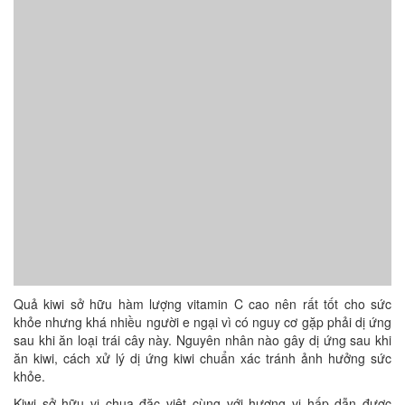
Quả kiwi sở hữu hàm lượng vitamin C cao nên rất tốt cho sức
khỏe nhưng khá nhiều người e ngại vì có nguy cơ gặp phải dị ứng
sau khi ăn loại trái cây này. Nguyên nhân nào gây dị ứng sau khi
ăn kiwi, cách xử lý dị ứng kiwi chuẩn xác tránh ảnh hưởng sức
khỏe.
Kiwi sở hữu vị chua đặc việt cùng với hương vị hấp dẫn được