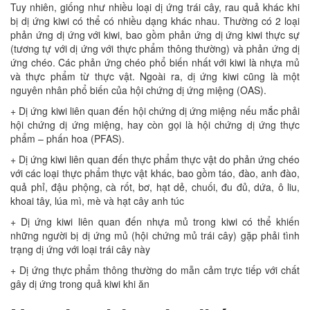
Tuy nhiên, giống như nhiều loại dị ứng trái cây, rau quả khác khi
bị dị ứng kiwi có thể có nhiều dạng khác nhau. Thường có 2 loại
phản ứng dị ứng với kiwi, bao gồm phản ứng dị ứng kiwi thực sự
(tương tự với dị ứng với thực phẩm thông thường) và phản ứng dị
ứng chéo. Các phản ứng chéo phổ biến nhất với kiwi là nhựa mủ
và thực phẩm từ thực vật. Ngoài ra, dị ứng kiwi cũng là một
nguyên nhân phổ biến của hội chứng dị ứng miệng (OAS).
+ Dị ứng kiwi liên quan đến hội chứng dị ứng miệng nếu mắc phải
hội chứng dị ứng miệng, hay còn gọi là hội chứng dị ứng thực
phẩm – phấn hoa (PFAS).
+ Dị ứng kiwi liên quan đến thực phẩm thực vật do phản ứng chéo
với các loại thực phẩm thực vật khác, bao gồm táo, đào, anh đào,
quả phỉ, đậu phộng, cà rốt, bơ, hạt dẻ, chuối, đu đủ, dứa, ô liu,
khoai tây, lúa mì, mè và hạt cây anh túc
+ Dị ứng kiwi liên quan đến nhựa mủ trong kiwi có thể khiến
những người bị dị ứng mủ (hội chứng mủ trái cây) gặp phải tình
trạng dị ứng với loại trái cây này
+ Dị ứng thực phẩm thông thường do mẫn cảm trực tiếp với chất
gây dị ứng trong quả kiwi khi ăn