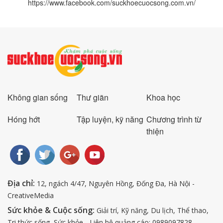
https://www.facebook.com/suckhoecuocsong.com.vn/
Không gian sống
Thư giãn
Khoa học
Hóng hớt
Tập luyện, kỹ năng
Chương trình từ
thiện
Địa chỉ:
12, ngách 4/47, Nguyên Hồng, Đống Đa, Hà Nội -
CreativeMedia
Sức khỏe & Cuộc sống:
Giải trí, Kỹ năng, Du lịch, Thể thao,
Tri thức sống, Sức khỏe - Liên hệ quảng cáo: 0989097828