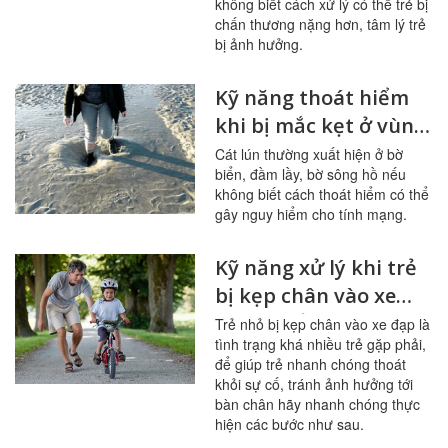
không biết cách xử lý có thể trẻ bị
chấn thương nặng hơn, tâm lý trẻ
bị ảnh hưởng.
Kỹ năng thoát hiểm
khi bị mắc kẹt ở vùng
cát lún
Cát lún thường xuất hiện ở bờ
biển, đầm lầy, bờ sông hồ nếu
không biết cách thoát hiểm có thể
gây nguy hiểm cho tính mạng.
Kỹ năng xử lý khi trẻ
bị kẹp chân vào xe
đạp chuẩn xác
Trẻ nhỏ bị kẹp chân vào xe đạp là
tình trạng khá nhiều trẻ gặp phải,
để giúp trẻ nhanh chóng thoát
khỏi sự cố, tránh ảnh hưởng tới
bàn chân hãy nhanh chóng thực
hiện các bước như sau.