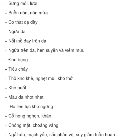
+ Sưng môi, lưỡi
+ Buồn nôn, nôn mửa
+ Co thắt dạ dày
+ Ngứa da
+ Nổi mề đay trên da
+ Ngứa trên da, hen suyễn và viêm mũi.
+ Đau bụng
+ Tiêu chảy
+ Thở khò khè, nghẹt mũi, khó thở
+ Khó nuốt
+ Màu da nhợt nhạt
+ Ho liên tục khó ngừng
+ Cổ họng nghẹn, khàn
+ Chóng mặt, choáng váng
+ Ngất xỉu, mạch yếu, sốc phản vệ, suy giảm tuần hoàn