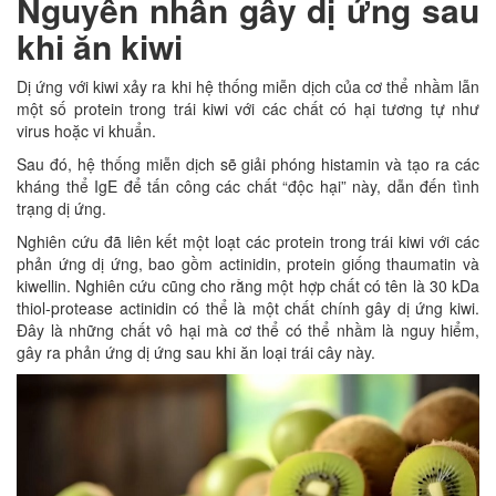
Nguyên nhân gây dị ứng sau
khi ăn kiwi
Dị ứng với kiwi xảy ra khi hệ thống miễn dịch của cơ thể nhầm lẫn
một số protein trong trái kiwi với các chất có hại tương tự như
virus hoặc vi khuẩn.
Sau đó, hệ thống miễn dịch sẽ giải phóng histamin và tạo ra các
kháng thể IgE để tấn công các chất “độc hại” này, dẫn đến tình
trạng dị ứng.
Nghiên cứu đã liên kết một loạt các protein trong trái kiwi với các
phản ứng dị ứng, bao gồm actinidin, protein giống thaumatin và
kiwellin. Nghiên cứu cũng cho rằng một hợp chất có tên là 30 kDa
thiol-protease actinidin có thể là một chất chính gây dị ứng kiwi.
Đây là những chất vô hại mà cơ thể có thể nhầm là nguy hiểm,
gây ra phản ứng dị ứng sau khi ăn loại trái cây này.