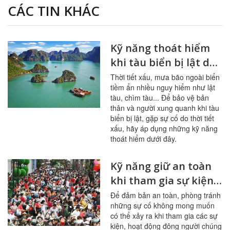
CÁC TIN KHÁC
Kỹ năng thoát hiểm
khi tàu biển bị lật do
thời tiết xấu
Thời tiết xấu, mưa bão ngoài biển
tiềm ẩn nhiều nguy hiểm như lật
tàu, chìm tàu... Để bảo vệ bản
thân và người xung quanh khi tàu
biển bị lật, gặp sự cố do thời tiết
xấu, hãy áp dụng những kỹ năng
thoát hiểm dưới đây.
Kỹ năng giữ an toàn
khi tham gia sự kiện
đông người
Để đảm bản an toàn, phòng tránh
những sự cố không mong muốn
có thể xảy ra khi tham gia các sự
kiện, hoạt động đông người chúng