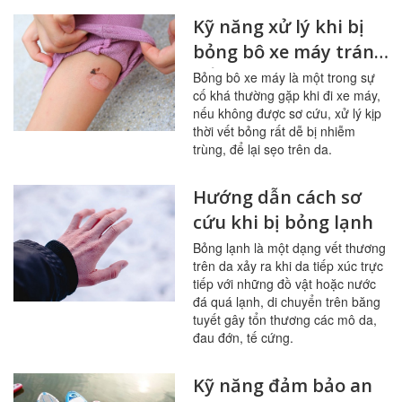
Kỹ năng xử lý khi bị
bỏng bô xe máy tránh
để lại sẹo
Bỏng bô xe máy là một trong sự
cố khá thường gặp khi đi xe máy,
nếu không được sơ cứu, xử lý kịp
thời vết bỏng rất dễ bị nhiễm
trùng, để lại sẹo trên da.
Hướng dẫn cách sơ
cứu khi bị bỏng lạnh
Bỏng lạnh là một dạng vết thương
trên da xảy ra khi da tiếp xúc trực
tiếp với những đồ vật hoặc nước
đá quá lạnh, di chuyển trên băng
tuyết gây tổn thương các mô da,
đau đớn, tế cứng.
Kỹ năng đảm bảo an