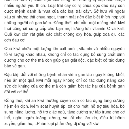
nhiều người yêu thích. Loại trái cây có vị chua độc đáo này còn
được mệnh danh là "vua của các loại trái cây". Sở hữu vẻ ngoài
xấu xí nhưng thịt chua ngọt, thanh mát nên đặc biệt thích hợp với
những người có gan kém. Đồng thời, chỉ cần một miếng nhỏ kiwi
thôi cũng sẽ cung cấp cho bạn một lượng lớn vitamin C và kali.
Quả kiwi còn rất giàu các chất chống oxy hóa, giúp xoa dịu các
cơn đau cơ.
Quả kiwi chứa một lượng lớn axit amin, vitamin và nhiều nguyên
tố vi lượng khác nhau, không chỉ có tác dụng bổ sung chất dinh
dưỡng cho cơ thể mà còn giúp gan giải độc, đặc biệt có tác dụng
bảo vệ gan.
Đặc biệt đối với những bệnh nhân viêm gan lâu ngày không khỏi,
nếu ăn một quả kiwi mỗi ngày không chỉ có tác dụng nâng cao
sức đề kháng của cơ thể mà còn giảm bớt tác hại của bệnh gan
đối với cơ thể.
Đồng thời, khi ăn kiwi thường xuyên còn có tác dụng tăng cường
hệ miễn dịch, kiểm soát huyết áp, tốt cho mắt, hỗ trợ tiêu hóa, bổ
sung năng lượng, hỗ trợ giấc ngủ, tăng cường sự tập trung cho cơ
thể, ngăn ngừa loãng xương, và tốt cho làn da, điều trị bệnh
xuyễn, giảm ho,...Phân loại phản ứng dị ứng với kiwi