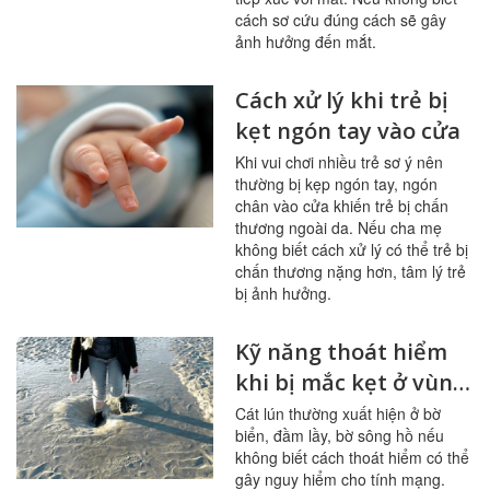
cách sơ cứu đúng cách sẽ gây
ảnh hưởng đến mắt.
Cách xử lý khi trẻ bị
kẹt ngón tay vào cửa
Khi vui chơi nhiều trẻ sơ ý nên
thường bị kẹp ngón tay, ngón
chân vào cửa khiến trẻ bị chấn
thương ngoài da. Nếu cha mẹ
không biết cách xử lý có thể trẻ bị
chấn thương nặng hơn, tâm lý trẻ
bị ảnh hưởng.
Kỹ năng thoát hiểm
khi bị mắc kẹt ở vùng
cát lún
Cát lún thường xuất hiện ở bờ
biển, đầm lầy, bờ sông hồ nếu
không biết cách thoát hiểm có thể
gây nguy hiểm cho tính mạng.