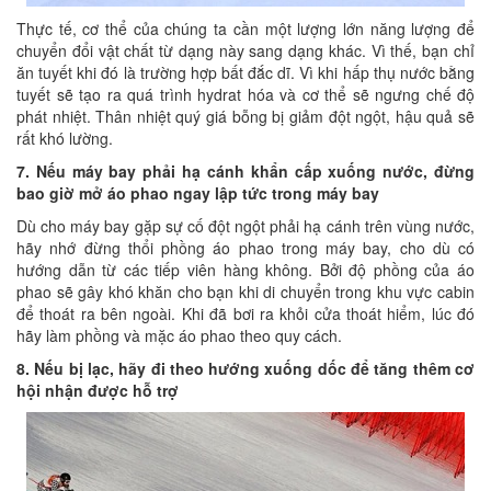
Thực tế, cơ thể của chúng ta cần một lượng lớn năng lượng để
chuyển đổi vật chất từ dạng này sang dạng khác. Vì thế, bạn chỉ
ăn tuyết khi đó là trường hợp bất đắc dĩ. Vì khi hấp thụ nước bằng
tuyết sẽ tạo ra quá trình hydrat hóa và cơ thể sẽ ngưng chế độ
phát nhiệt. Thân nhiệt quý giá bỗng bị giảm đột ngột, hậu quả sẽ
rất khó lường.
7. Nếu máy bay phải hạ cánh khẩn cấp xuống nước, đừng
bao giờ mở áo phao ngay lập tức trong máy bay
Dù cho máy bay gặp sự cố đột ngột phải hạ cánh trên vùng nước,
hãy nhớ đừng thổi phồng áo phao trong máy bay, cho dù có
hướng dẫn từ các tiếp viên hàng không. Bởi độ phồng của áo
phao sẽ gây khó khăn cho bạn khi di chuyển trong khu vực cabin
để thoát ra bên ngoài. Khi đã bơi ra khỏi cửa thoát hiểm, lúc đó
hãy làm phồng và mặc áo phao theo quy cách.
8. Nếu bị lạc, hãy đi theo hướng xuống dốc để tăng thêm cơ
hội nhận được hỗ trợ