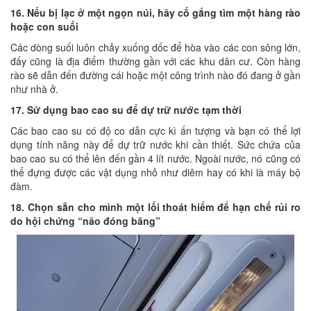
16. Nếu bị lạc ở một ngọn núi, hãy cố gắng tìm một hàng rào
hoặc con suối
Các dòng suối luôn chảy xuống dốc để hòa vào các con sông lớn,
đấy cũng là địa điểm thường gần với các khu dân cư. Còn hàng
rào sẽ dẫn đến đường cái hoặc một công trình nào đó đang ở gần
như nhà ở.
17. Sử dụng bao cao su để dự trữ nước tạm thời
Các bao cao su có độ co dẫn cực kì ấn tượng và bạn có thể lợi
dụng tính năng này để dự trữ nước khi cần thiết. Sức chứa của
bao cao su có thể lên đến gần 4 lít nước. Ngoài nước, nó cũng có
thể đựng được các vật dụng nhỏ như diêm hay có khi là máy bộ
đàm.
18. Chọn sẵn cho mình một lối thoát hiểm để hạn chế rủi ro
do hội chứng “não đóng băng”