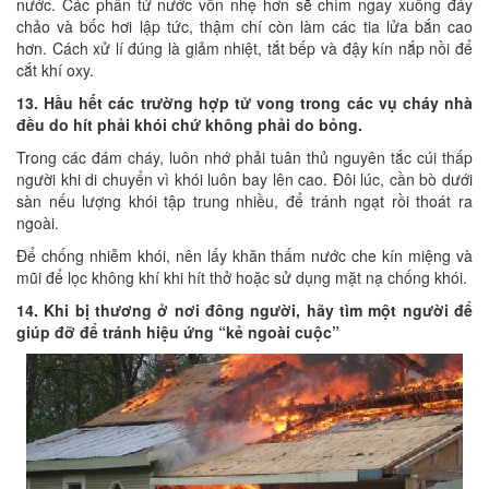
nước. Các phân tử nước vốn nhẹ hơn sẽ chìm ngay xuống đáy
chảo và bốc hơi lập tức, thậm chí còn làm các tia lửa bắn cao
hơn. Cách xử lí đúng là giảm nhiệt, tắt bếp và đậy kín nắp nồi để
cắt khí oxy.
13. Hầu hết các trường hợp tử vong trong các vụ cháy nhà
đều do hít phải khói chứ không phải do bỏng.
Trong các đám cháy, luôn nhớ phải tuân thủ nguyên tắc cúi thấp
người khi di chuyển vì khói luôn bay lên cao. Đôi lúc, cần bò dưới
sàn nếu lượng khói tập trung nhiều, để tránh ngạt rồi thoát ra
ngoài.
Để chống nhiễm khói, nên lấy khăn thấm nước che kín miệng và
mũi để lọc không khí khi hít thở hoặc sử dụng mặt nạ chống khói.
14. Khi bị thương ở nơi đông người, hãy tìm một người để
giúp đỡ để tránh hiệu ứng “kẻ ngoài cuộc”