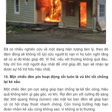
Đã có nhiều nghiên cứu về một dạng hiện tượng tâm lý, theo đó
đám đông sẽ không nỗ lực cứu người bị nạn vì họ luôn nghĩ rằng
sẽ có ai đó khác giúp đỡ. Vì thế, nếu vết thương không quá đau,
hãy chỉ tìm một người duy nhất để nhờ giúp đỡ, bạn sẽ nhận lại
được sự hỗ trợ hữu hiệu nhất.
15. Một chiếc đèn pin hoạt động tốt luôn là vũ khí tốt chống
lại kẻ xấu.
Một chiếc đèn pin cực sáng giúp bạn chống lại kẻ tấn công, hiệu
quả không kém gì gậy gộc, vũ khí. Rọi đèn pin với cường độ sáng
đạt 300 quang thông (lumen) vào mặt lúc ban đêm sẽ giúp bạn
có cơ hội chạy thoát nhanh chóng. Còn trong trường hợp bạn
đoán nhầm kẻ xấu cũng không sao, vì không ai bị thương.