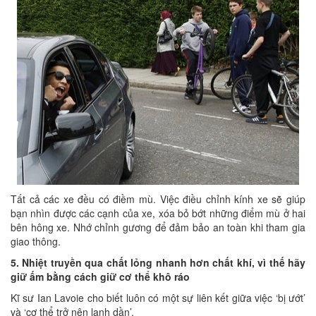
Tất cả các xe đều có điềm mù. Việc điều chỉnh kính xe sẽ giúp
bạn nhìn được các cạnh của xe, xóa bỏ bớt những điểm mù ở hai
bên hông xe. Nhớ chỉnh gương để đảm bảo an toàn khi tham gia
giao thông.
5. Nhiệt truyền qua chất lỏng nhanh hơn chất khí, vì thế hãy
giữ ấm bằng cách giữ cơ thể khô ráo
Kĩ sư Ian Lavoie cho biết luôn có một sự liên kết giữa việc ‘bị ướt’
và ‘cơ thể trở nên lạnh dần’.