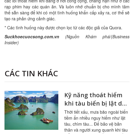
các lối thoát hiểm khi đang ở nơi công cộng, chẳng hạn như ở các
rạp phim hay các quán ăn. Và luôn nhớ chuẩn bị cho mình tâm
thế sẵn sàng để khi có một tình huống khẩn cấp xảy ra, cơ thể sẽ
tạo ra phản ứng cảnh giác.
* Các tình huống này được chọn lọc từ các độc giả của Quora.
Suckhoecuocsong.com.vn
(Nguồn Khám phá/(Business
Insider)
CÁC TIN KHÁC
Kỹ năng thoát hiểm
khi tàu biển bị lật do
thời tiết xấu
Thời tiết xấu, mưa bão ngoài biển
tiềm ẩn nhiều nguy hiểm như lật
tàu, chìm tàu... Để bảo vệ bản
thân và người xung quanh khi tàu