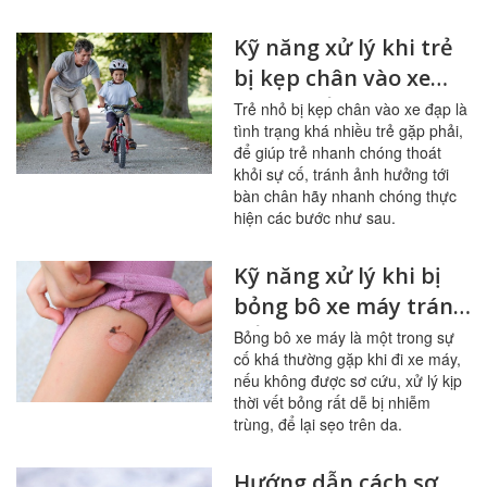
Kỹ năng xử lý khi trẻ
bị kẹp chân vào xe
đạp chuẩn xác
Trẻ nhỏ bị kẹp chân vào xe đạp là
tình trạng khá nhiều trẻ gặp phải,
để giúp trẻ nhanh chóng thoát
khỏi sự cố, tránh ảnh hưởng tới
bàn chân hãy nhanh chóng thực
hiện các bước như sau.
Kỹ năng xử lý khi bị
bỏng bô xe máy tránh
để lại sẹo
Bỏng bô xe máy là một trong sự
cố khá thường gặp khi đi xe máy,
nếu không được sơ cứu, xử lý kịp
thời vết bỏng rất dễ bị nhiễm
trùng, để lại sẹo trên da.
Hướng dẫn cách sơ