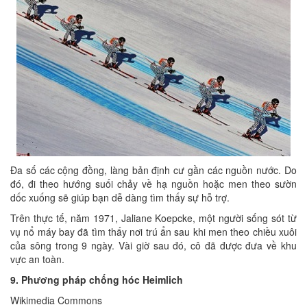
Đa số các cộng đồng, làng bản định cư gần các nguồn nước. Do
đó, đi theo hướng suối chảy về hạ nguồn hoặc men theo sườn
dốc xuống sẽ giúp bạn dễ dàng tìm thấy sự hỗ trợ.
Trên thực tế, năm 1971, Jaliane Koepcke, một người sống sót từ
vụ nổ máy bay đã tìm thấy nơi trú ẩn sau khi men theo chiều xuôi
của sông trong 9 ngày. Vài giờ sau đó, cô đã được đưa về khu
vực an toàn.
9. Phương pháp chống hóc Heimlich
Wikimedia Commons