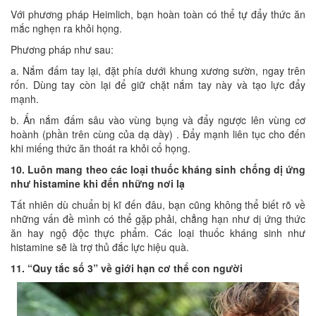
Với phương pháp Heimlich, bạn hoàn toàn có thể tự đẩy thức ăn
mắc nghẹn ra khỏi họng.
Phương pháp như sau:
a. Nắm đấm tay lại, đặt phía dưới khung xương sườn, ngay trên
rốn. Dùng tay còn lại để giữ chặt nắm tay này và tạo lực đẩy
mạnh.
b. Ấn nắm đấm sâu vào vùng bụng và đẩy ngược lên vùng cơ
hoành (phần trên cùng của dạ dày) . Đẩy mạnh liên tục cho đến
khi miếng thức ăn thoát ra khỏi cổ họng.
10. Luôn mang theo các loại thuốc kháng sinh chống dị ứng
như histamine khi đến những nơi lạ
Tất nhiên dù chuẩn bị kĩ đến đâu, bạn cũng không thể biết rõ về
những vấn đề mình có thể gặp phải, chẳng hạn như dị ứng thức
ăn hay ngộ độc thực phẩm. Các loại thuốc kháng sinh như
histamine sẽ là trợ thủ đắc lực hiệu quà.
11. “Quy tắc số 3” về giới hạn cơ thể con người