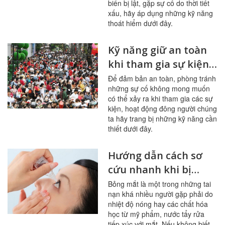
biển bị lật, gặp sự cố do thời tiết
xấu, hãy áp dụng những kỹ năng
thoát hiểm dưới đây.
Kỹ năng giữ an toàn
khi tham gia sự kiện
đông người
Để đảm bản an toàn, phòng tránh
những sự cố không mong muốn
có thể xảy ra khi tham gia các sự
kiện, hoạt động đông người chúng
ta hãy trang bị những kỹ năng cần
thiết dưới đây.
Hướng dẫn cách sơ
cứu nhanh khi bị
bỏng mắt
Bỏng mắt là một trong những tai
nạn khá nhiều người gặp phải do
nhiệt độ nóng hay các chất hóa
học từ mỹ phẩm, nước tẩy rửa
tiếp xúc với mắt. Nếu không biết