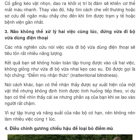
Cố gắng kéo vật nhọn, dao ra khỏi vị trí bị đâm sẽ khiến cơ thể
mất máu nhanh. Thay vào đó, hãy tìm cách che vết thương hoặc
sơ cứu để ngăn máu chảy cho đến khi tìm được trạm y tế hoặc
bệnh viện gần nhất.
3. Não không thể xử lý hai việc cùng lúc, đừng vừa đi bộ
vừa dùng điện thoại
Các nhà nghiên cứu nói việc vừa đi bộ vừa dùng điện thoại sẽ
tiêu tốn rất nhiều năng lượng.
Kết quả bạn sẽ không hoàn toàn tập trung được vào cả hai việc,
không giống như vừa đi bộ vừa nhai kẹo cao su. Đó được gọi là
hội chứng: “Điểm mù nhận thức” (inattentional blindness).
Nói cách khác, bạn có thể nhận thấy được sự xuất hiện của một
vật thể nhưng không định hình được tình huống tiếp theo, ví dụ
bạn có thể nhìn thấy cái xe nhưng phản xạ của bạn khi xe lao vào
người rất chậm.
Vì sự tập trung và năng suất của não bộ có hạn, nên không nên
làm nhiều việc cùng 1 lúc.
4. Điều chỉnh gương chiếu hậu để loại bỏ điểm mù