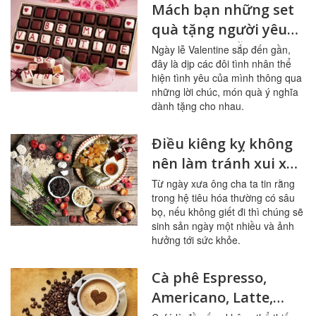
Mách bạn những set
quà tặng người yêu
trong ngày lễ
Ngày lễ Valentine sắp đến gần,
đây là dịp các đôi tình nhân thể
Valentine cực lãng
hiện tình yêu của mình thông qua
mạn, ý nghĩa
những lời chúc, món quà ý nghĩa
dành tặng cho nhau.
Điều kiêng kỵ không
nên làm tránh xui xẻo
trong ngày Tết Đoan
Từ ngày xưa ông cha ta tin rằng
trong hệ tiêu hóa thường có sâu
Ngọ
bọ, nếu không giết đi thì chúng sẽ
sinh sản ngày một nhiều và ảnh
hưởng tới sức khỏe.
Cà phê Espresso,
Americano, Latte,