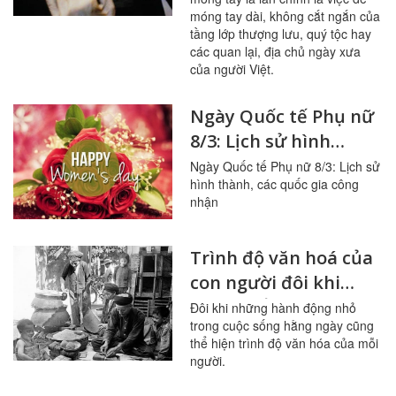
móng tay dài, không cắt ngắn của
tầng lớp thượng lưu, quý tộc hay
các quan lại, địa chủ ngày xưa
của người Việt.
Ngày Quốc tế Phụ nữ
8/3: Lịch sử hình
thành, các quốc gia
Ngày Quốc tế Phụ nữ 8/3: Lịch sử
hình thành, các quốc gia công
công nhận
nhận
Trình độ văn hoá của
con người đôi khi
được thể hiện qua
Đôi khi những hành động nhỏ
trong cuộc sống hằng ngày cũng
hành động nhỏ
thể hiện trình độ văn hóa của mỗi
người.