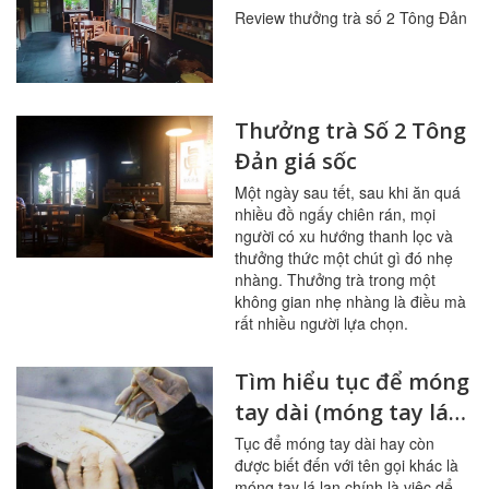
hơn cả nước trà
Review thưởng trà số 2 Tông Đản
Thưởng trà Số 2 Tông
Đản giá sốc
Một ngày sau tết, sau khi ăn quá
nhiều đồ ngấy chiên rán, mọi
người có xu hướng thanh lọc và
thưởng thức một chút gì đó nhẹ
nhàng. Thưởng trà trong một
không gian nhẹ nhàng là điều mà
rất nhiều người lựa chọn.
Tìm hiểu tục để móng
tay dài (móng tay lá
lan) của người Việt
Tục để móng tay dài hay còn
được biết đến với tên gọi khác là
xưa
móng tay lá lan chính là việc dể