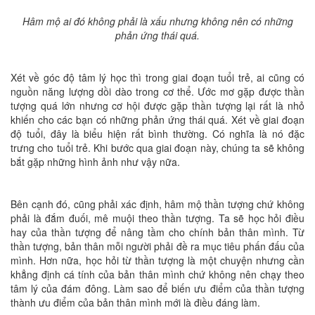
Hâm mộ ai đó không phải là xấu nhưng không nên có những
phản ứng thái quá.
Xét về góc độ tâm lý học thì trong giai đoạn tuổi trẻ, ai cũng có
nguồn năng lượng dồi dào trong cơ thể. Ước mơ gặp được thần
tượng quá lớn nhưng cơ hội được gặp thần tượng lại rất là nhỏ
khiến cho các bạn có những phản ứng thái quá. Xét về giai đoạn
độ tuổi, đây là biểu hiện rất bình thường. Có nghĩa là nó đặc
trưng cho tuổi trẻ. Khi bước qua giai đoạn này, chúng ta sẽ không
bắt gặp những hình ảnh như vậy nữa.
Bên cạnh đó, cũng phải xác định, hâm mộ thần tượng chứ không
phải là đắm đuối, mê muội theo thần tượng. Ta sẽ học hỏi điều
hay của thần tượng để nâng tầm cho chính bản thân mình. Từ
thần tượng, bản thân mỗi người phải đề ra mục tiêu phấn đấu của
mình. Hơn nữa, học hỏi từ thần tượng là một chuyện nhưng cần
khẳng định cá tính của bản thân mình chứ không nên chạy theo
tâm lý của đám đông. Làm sao để biến ưu điểm của thần tượng
thành ưu điểm của bản thân mình mới là điều đáng làm.