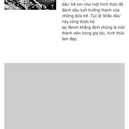
ai chứng khiến cũng
dấu' trẻ em như một hình thức để
rùng mình
đánh dấu tuổi trưởng thành của
những đứa trẻ. Tục lệ 'khắc dấu'
này cũng được bộ
lạc Benin khẳng định chúng là một
thành viên trong gia tộc, hình thức
làm đẹp.