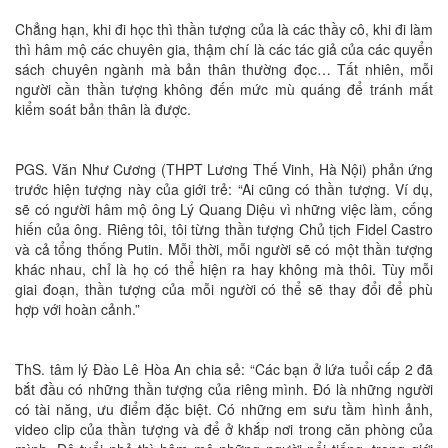
Chẳng hạn, khi đi học thì thần tượng của là các thầy cô, khi đi làm
thì hâm mộ các chuyên gia, thậm chí là các tác giả của các quyển
sách chuyên ngành mà bản thân thường đọc… Tất nhiên, mỗi
người cần thần tượng không đến mức mù quáng để tránh mất
kiểm soát bản thân là được.
PGS. Văn Như Cương (THPT Lương Thế Vinh, Hà Nội) phản ứng
trước hiện tượng này của giới trẻ: “Ai cũng có thần tượng. Ví dụ,
sẽ có người hâm mộ ông Lý Quang Diệu vì những việc làm, cống
hiến của ông. Riêng tôi, tôi từng thần tượng Chủ tịch Fidel Castro
và cả tổng thống Putin. Mỗi thời, mỗi người sẽ có một thần tượng
khác nhau, chỉ là họ có thể hiện ra hay không mà thôi. Tùy mỗi
giai đoạn, thần tượng của mỗi người có thể sẽ thay đổi để phù
hợp với hoàn cảnh.”
ThS. tâm lý Đào Lê Hòa An chia sẻ: “Các bạn ở lứa tuổi cấp 2 đã
bắt đầu có những thần tượng của riêng mình. Đó là những người
có tài năng, ưu điểm đặc biệt. Có những em sưu tầm hình ảnh,
video clip của thần tượng và để ở khắp nơi trong căn phòng của