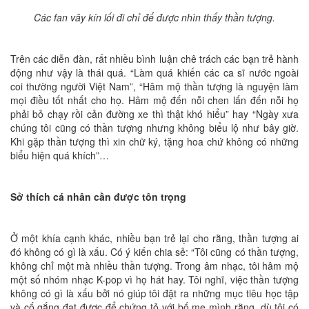
Các fan vây kín lối đi chỉ để được nhìn thấy thần tượng.
Trên các diễn đàn, rất nhiều bình luận chê trách các bạn trẻ hành
động như vậy là thái quá. “Làm quá khiến các ca sĩ nước ngoài
coi thường người Việt Nam”, “Hâm mộ thần tượng là nguyện làm
mọi điều tốt nhất cho họ. Hâm mộ đến nỗi chen lấn đến nỗi họ
phải bỏ chạy rồi cản đường xe thì thật khó hiểu” hay “Ngày xưa
chúng tôi cũng có thần tượng nhưng không biểu lộ như bây giờ.
Khi gặp thần tượng thì xin chữ ký, tặng hoa chứ không có những
biểu hiện quá khích”…
Sở thích cá nhân cần được tôn trọng
Ở một khía cạnh khác, nhiều bạn trẻ lại cho rằng, thần tượng ai
đó không có gì là xấu. Có ý kiến chia sẻ: “Tôi cũng có thần tượng,
không chỉ một mà nhiều thần tượng. Trong âm nhạc, tôi hâm mộ
một số nhóm nhạc K-pop vì họ hát hay. Tôi nghĩ, việc thần tượng
không có gì là xấu bởi nó giúp tôi đặt ra những mục tiêu học tập
và cố gắng đạt được để chứng tỏ với bố mẹ mình rằng, dù tôi có