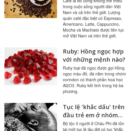
Cappuccino, Mocha
Café là đồ uống không thể thiếu
trong cuộc sống người dân Việt
và Machiato các đặc
Nam và cả trên thế giới. Lượng
điểm riêng, cách pha
quán café đặc biệt có Espresso,
để phân biệt
Americano, Latte, Cappuccino,
Mocha và Machiato được liên tục
mở Việt Nam và trên thế giới.
Ruby: Hồng ngọc hợp
với những mệnh nào?
Ruby loại đá ngọc được gọi Hồng
ngọc màu đỏ, đá nằm trong nhóm
corindon có thành phần hoá học
Al2O3. Ruby kết tinh trong hệ ba
phương.
Tục lệ 'khắc dấu' trên
đầu trẻ em ở nhóm
dân tộc Houeda khiến
Bộ tộc ít người ở Châu Phi đã tồn
tại một tục lệ lâu đời có tục 'khắc