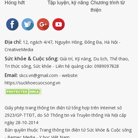
Hóng hớt
Tập luyện, kỹ năng
Chương trình từ
thiện
Địa chỉ:
12, ngách 4/47, Nguyên Hồng, Đống Đa, Hà Nội -
CreativeMedia
Sức khỏe & Cuộc sống:
Giải trí, Kỹ năng, Du lịch, Thể thao,
Tri thức sống, Sức khỏe - Liên hệ quảng cáo: 0989097828
Email:
skcs.vn@gmail.com - website:
https://suckhoecuocsong.vn
Giấy phép trang thông tin điện tử tổng hợp trên Internet số
2923/GP-TTĐT, do Sở Thông tin và Truyền thông Hà Nội cấp
ngày 28-10-2014
Bản quyền thuộc Trang thông tin điện tử Sức khỏe & Cuộc sống
- Bemec Media - Y học Việt Nam