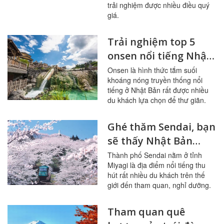
trải nghiệm được nhiều điều quý
giá.
Trải nghiệm top 5
onsen nổi tiếng Nhật
Bản
Onsen là hình thức tắm suối
khoáng nóng truyền thống nổi
tiếng ở Nhật Bản rất được nhiều
du khách lựa chọn để thư giãn.
Ghé thăm Sendai, bạn
sẽ thấy Nhật Bản
hoàn toàn mới lạ
Thành phố Sendai nằm ở tỉnh
Miyagi là địa điểm nổi tiếng thu
hút rất nhiều du khách trên thế
giới đến tham quan, nghỉ dưỡng.
Tham quan quê