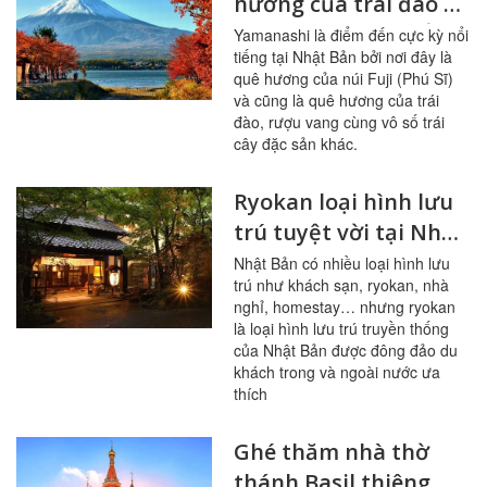
hương của trái đào và
ngọn núi Phú Sĩ nổi
Yamanashi là điểm đến cực kỳ nổi
tiếng tại Nhật Bản bởi nơi đây là
tiếng
quê hương của núi Fuji (Phú Sĩ)
và cũng là quê hương của trái
đào, rượu vang cùng vô số trái
cây đặc sản khác.
Ryokan loại hình lưu
trú tuyệt vời tại Nhật
Bản, đừng bỏ lỡ
Nhật Bản có nhiều loại hình lưu
trú như khách sạn, ryokan, nhà
nghỉ, homestay… nhưng ryokan
là loại hình lưu trú truyền thống
của Nhật Bản được đông đảo du
khách trong và ngoài nước ưa
thích
Ghé thăm nhà thờ
thánh Basil thiêng