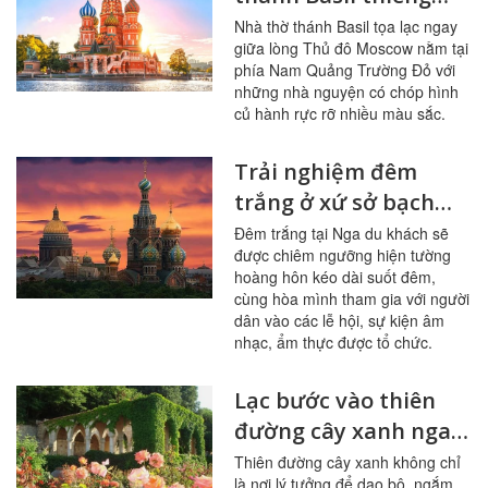
liêng ở Nga
Nhà thờ thánh Basil tọa lạc ngay
giữa lòng Thủ đô Moscow nằm tại
phía Nam Quảng Trường Đỏ với
những nhà nguyện có chóp hình
củ hành rực rỡ nhiều màu sắc.
Trải nghiệm đêm
trắng ở xứ sở bạch
dương xinh đẹp
Đêm trắng tại Nga du khách sẽ
được chiêm ngưỡng hiện tường
hoàng hôn kéo dài suốt đêm,
cùng hòa mình tham gia với người
dân vào các lễ hội, sự kiện âm
nhạc, ẩm thực được tổ chức.
Lạc bước vào thiên
đường cây xanh ngay
giữa Mátxcơva, Nga
Thiên đường cây xanh không chỉ
là nơi lý tưởng để dạo bộ, ngắm