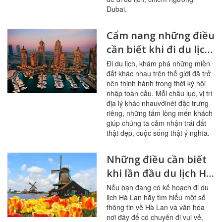
Dubai.
Cẩm nang những điều
cần biết khi đi du lịch
Dubai
Đi du lịch, khám phá những miền
đất khác nhau trên thế giới đã trở
nên thịnh hành trong thời kỳ hội
nhập toàn cầu. Mỗi châu lục, vị trí
địa lý khác nhauvớinét đặc trưng
riêng, những tấm lòng mến khách
giúp chúng ta cảm nhận trái đất
thật đẹp, cuộc sống thật ý nghĩa.
Những điều cần biết
khi lần đầu du lịch Hà
Lan
Nếu bạn đang có kế hoạch đi du
lịch Hà Lan hãy tìm hiểu một số
thông tin về Hà Lan và văn hóa
nơi đây để có chuyến đi vui vẻ,