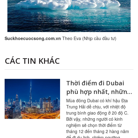
Suckhoecuocsong.com.vn
Theo Eva (Nhịp cầu đầu tư)
CÁC TIN KHÁC
Thời điểm đi Dubai
phù hợp nhất, những
kinh nghiệm ẩm thực
Mùa đông Dubai có khí hậu Địa
Trung Hải dễ chịu, với nhiệt độ
đáng giá
trung bình giao động ở 20 độ C.
Bởi vậy, những người có kinh
nghiệm sẽ chọn thời điểm từ
tháng 12 đến tháng 2 hàng năm
để đi du lịch, chiêm ngưỡng