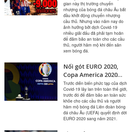
gian này thị trường chuyển
giảm 9 tỷ Euro
nhượng của bóng đá châu Âu bắt
đầu khởi động chuyển nhượng
cầu thủ. Nhưng vào năm nay do
ảnh hưởng bởi dịch Covid-19
nhiều giải đấu đã phải tạm hoãn
để đảm bảo an toàn cho các cầu
thủ, người hâm mộ khi đến sân
xem bóng đá.
Nối gót EURO 2020,
Copa America 2020
cũng sẽ bị hoãn đến
Trước diễn biến phức tạp của dịch
Covid-19 lây lan trên toàn thế giới,
mùa hè 2021 vì đại
trước đó để đảm bảo an toàn sức
dịch Covid-19
khỏe cho các cầu thủ và người
hâm mộ bóng đá Liên đoàn bóng
đá châu Âu (UEFA) quyết định dời
EURO 2020 sang năm 2021.