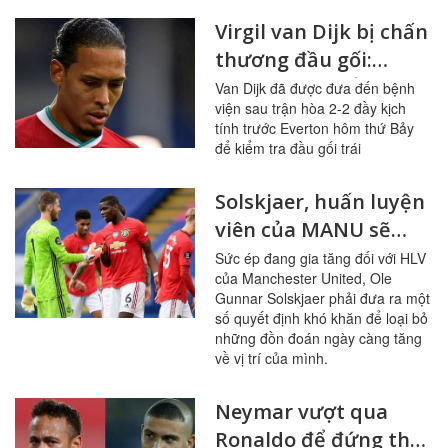
Virgil van Dijk bị chấn
thương đầu gối:
Liverpool chuẩn bị
Van Dijk đã được đưa đến bệnh
viện sau trận hòa 2-2 đầy kịch
cho điều tồi tệ nhất
tính trước Everton hôm thứ Bảy
đến hết mùa giải
để kiểm tra đầu gối trái
Solskjaer, huấn luyện
viên của MANU sẽ
phải bỏ Pogba và De
Sức ép đang gia tăng đối với HLV
của Manchester United, Ole
Gea để cứu công việc
Gunnar Solskjaer phải đưa ra một
số quyết định khó khăn để loại bỏ
những đồn đoán ngày càng tăng
về vị trí của mình.
Neymar vượt qua
Ronaldo để đứng thứ