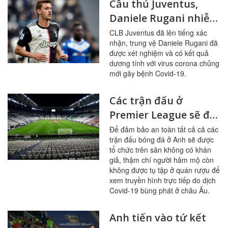
Cầu thủ Juventus,
Daniele Rugani nhiễm
Covid-19, nhiều siêu
CLB Juventus đã lên tiếng xác
nhận, trung vệ Daniele Rugani đã
sao lo lắng
được xét nghiệm và có kết quả
dương tính với virus corona chủng
mới gây bệnh Covid-19.
Các trận đấu ở
Premier League sẽ đá
trên sân không khán
Để đảm bảo an toàn tất cả cả các
trận đấu bóng đá ở Anh sẽ được
giả do dịch Covid-19
tổ chức trên sân không có khán
giả, thậm chí người hâm mộ còn
không được tụ tập ở quán rượu để
xem truyền hình trực tiếp do dịch
Covid-19 bùng phát ở châu Âu.
Anh tiến vào tứ kết