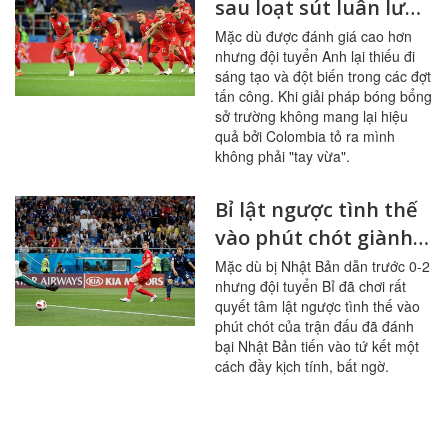
sau loạt sút luân lưu
siêu kịch tính
Mặc dù được đánh giá cao hơn
nhưng đội tuyển Anh lại thiếu đi
sáng tạo và đột biến trong các đợt
tấn công. Khi giải pháp bóng bổng
sở trường không mang lại hiệu
quả bởi Colombia tỏ ra mình
không phải "tay vừa".
Bỉ lật ngược tình thế
vào phút chót giành
chiến thắng trước
Mặc dù bị Nhật Bản dẫn trước 0-2
nhưng đội tuyển Bỉ đã chơi rất
Nhật Bản tiến vào tứ
quyết tâm lật ngược tình thế vào
kết
phút chót của trận đấu đã đánh
bại Nhật Bản tiến vào tứ kết một
cách đầy kịch tính, bất ngờ.