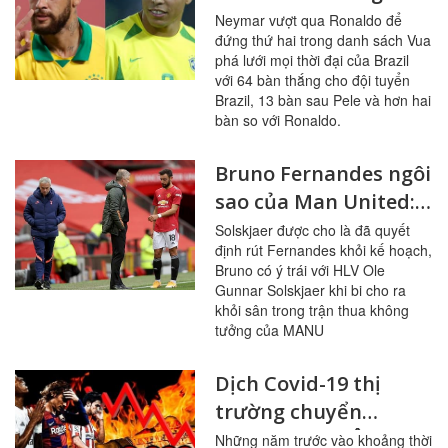
hai trong danh sách
Neymar vượt qua Ronaldo để
đứng thứ hai trong danh sách Vua
Vua phá lưới mọi thời
phá lưới mọi thời đại của Brazil
đại của Brazil
với 64 bàn thắng cho đội tuyển
Brazil, 13 bàn sau Pele và hơn hai
bàn so với Ronaldo.
Bruno Fernandes ngôi
sao của Man United:
bực tức khi bị Ole
Solskjaer được cho là đã quyết
định rút Fernandes khỏi kế hoạch,
Gunnar Solskjaer đuổi
Bruno có ý trái với HLV Ole
khỏi hiệp một trong
Gunnar Solskjaer khi bi cho ra
trận thua bẽ mặt
khỏi sân trong trận thua không
tưởng của MANU
trước Tottenham
Dịch Covid-19 thị
trường chuyển
nhượng châu Âu sụt
Những năm trước vào khoảng thời