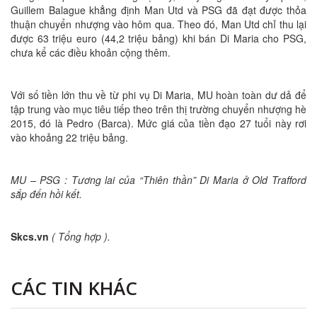
Guillem Balague khẳng định Man Utd và PSG đã đạt được thỏa
thuận chuyển nhượng vào hôm qua. Theo đó, Man Utd chỉ thu lại
được 63 triệu euro (44,2 triệu bảng) khi bán Di Maria cho PSG,
chưa kể các điều khoản cộng thêm.
Với số tiền lớn thu về từ phi vụ Di Maria, MU hoàn toàn dư dả để
tập trung vào mục tiêu tiếp theo trên thị trường chuyển nhượng hè
2015, đó là Pedro (Barca). Mức giá của tiền đạo 27 tuổi này rơi
vào khoảng 22 triệu bảng.
MU – PSG : Tương lai của “Thiên thần” Di Maria ở Old Trafford
sắp đến hồi kết.
Skcs.vn
( Tổng hợp ).
CÁC TIN KHÁC