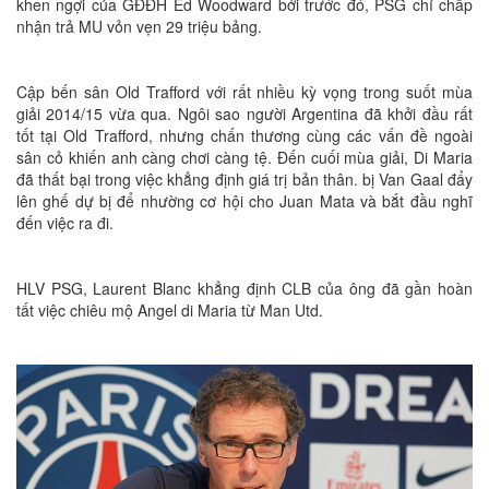
khen ngợi của GĐĐH Ed Woodward bởi trước đó, PSG chỉ chấp
nhận trả MU vỏn vẹn 29 triệu bảng.
Cập bến sân Old Trafford với rất nhiều kỳ vọng trong suốt mùa
giải 2014/15 vừa qua. Ngôi sao người Argentina đã khởi đầu rất
tốt tại Old Trafford, nhưng chấn thương cùng các vấn đề ngoài
sân cỏ khiến anh càng chơi càng tệ. Đến cuối mùa giải, Di Maria
đã thất bại trong việc khẳng định giá trị bản thân. bị Van Gaal đẩy
lên ghế dự bị để nhường cơ hội cho Juan Mata và bắt đầu nghĩ
đến việc ra đi.
HLV PSG, Laurent Blanc khẳng định CLB của ông đã gần hoàn
tất việc chiêu mộ Angel di Maria từ Man Utd.