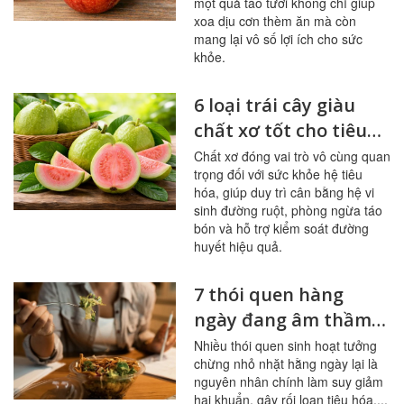
một quả táo tươi không chỉ giúp
xoa dịu cơn thèm ăn mà còn
mang lại vô số lợi ích cho sức
khỏe.
6 loại trái cây giàu
chất xơ tốt cho tiêu
hóa, đường huyết
Chất xơ đóng vai trò vô cùng quan
trọng đối với sức khỏe hệ tiêu
hóa, giúp duy trì cân bằng hệ vi
sinh đường ruột, phòng ngừa táo
bón và hỗ trợ kiểm soát đường
huyết hiệu quả.
7 thói quen hàng
ngày đang âm thầm
tàn phá đường ruột
Nhiều thói quen sinh hoạt tưởng
chừng nhỏ nhặt hằng ngày lại là
nguyên nhân chính làm suy giảm
hại khuẩn, gây rối loạn tiêu hóa,...