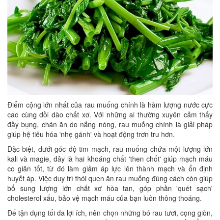
Điểm cộng lớn nhất của rau muống chính là hàm lượng nước cực
cao cùng dồi dào chất xơ. Với những ai thường xuyên cảm thấy
đầy bụng, chán ăn do nắng nóng, rau muống chính là giải pháp
giúp hệ tiêu hóa 'nhẹ gánh' và hoạt động trơn tru hơn.
Đặc biệt, dưới góc độ tim mạch, rau muống chứa một lượng lớn
kali và magie, đây là hai khoáng chất 'then chốt' giúp mạch máu
co giãn tốt, từ đó làm giảm áp lực lên thành mạch và ổn định
huyết áp. Việc duy trì thói quen ăn rau muống đúng cách còn giúp
bổ sung lượng lớn chất xơ hòa tan, góp phần 'quét sạch'
cholesterol xấu, bảo vệ mạch máu của bạn luôn thông thoáng.
Để tận dụng tối đa lợi ích, nên chọn những bó rau tươi, cọng giòn,