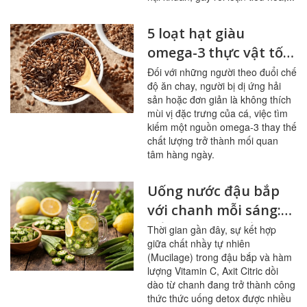
5 loạt hạt giàu
omega-3 thực vật tốt
nhất cho người ít ăn
Đối với những người theo đuổi chế
độ ăn chay, người bị dị ứng hải
cá
sản hoặc đơn giản là không thích
mùi vị đặc trưng của cá, việc tìm
kiếm một nguồn omega-3 thay thế
chất lượng trở thành mối quan
tâm hàng ngày.
Uống nước đậu bắp
với chanh mỗi sáng:
bổ mạch máu, ổn
Thời gian gần đây, sự kết hợp
giữa chất nhầy tự nhiên
đường huyết
(Mucilage) trong đậu bắp và hàm
lượng Vitamin C, Axit Citric dồi
dào từ chanh đang trở thành công
thức thức uống detox được nhiều