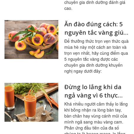
chuyên gia dinh dưỡng đánh giá
cao.
Ăn đào đúng cách: 5
nguyên tắc vàng giúp
sạch mạch máu,
Để thưởng thức trọn vẹn thức quà
mùa hè này một cách an toàn và
tránh ngộ độc
trọn vẹn nhất, hãy cùng điểm qua
5 nguyên tắc vàng được các
chuyên gia dinh dưỡng khuyến
nghị ngay dưới đây:
Đừng lo lắng khi da
ngả vàng vì 6 thực
phẩm này
Khá nhiều người cảm thấy lo lắng
khi bỗng nhận ra lòng bàn tay,
bàn chân hay vùng cánh mũi của
mình ngả sang màu vàng cam.
Phản ứng đầu tiên của đa số
chúng ta là hoang mang, lo lắng