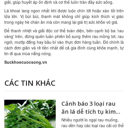
giải, giúp huyết áp ổn định và cơ thể luôn tràn đầy sức sống.
Lá khoai lang ngon nhất khi được luộc chín tới hoặc xào tỏi trên
lửa lớn. Vị bùi bùi, thanh mát không chỉ giúp kích thích vị giác
trong ngày hè chán ăn mà còn mang lại giá trị sức khỏe vô giá.
Để thanh nhiệt và giải độc cơ thể toàn diện, bên cạnh bộ ba 'rau
vàng' trên, đừng quên luân phiên bổ sung thêm rau mồng tơi, rau
ngót, mướp đắng hay bầu bí vào thực đơn hàng tuần. Đó chính là
cách đơn giản và rẻ tiền nhất để cả gia đình cùng khỏe mạnh, tự
tin đi qua mùa nắng nóng.
Suckhoecuocsong.vn
CÁC TIN KHÁC
Cảnh báo 3 loại rau
ăn lá dễ tích tụ kim
loại nặng
Nhiều người lo ngại rau muống,
rau dền hay các loại rau cải có thể