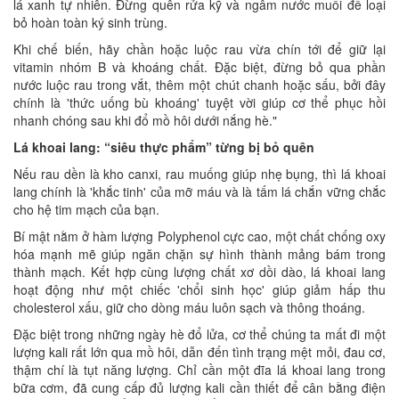
lá xanh tự nhiên. Đừng quên rửa kỹ và ngâm nước muối để loại
bỏ hoàn toàn ký sinh trùng.
Khi chế biến, hãy chần hoặc luộc rau vừa chín tới để giữ lại
vitamin nhóm B và khoáng chất. Đặc biệt, đừng bỏ qua phần
nước luộc rau trong vắt, thêm một chút chanh hoặc sấu, bởi đây
chính là 'thức uống bù khoáng' tuyệt vời giúp cơ thể phục hồi
nhanh chóng sau khi đổ mồ hôi dưới nắng hè."
Lá khoai lang: “siêu thực phẩm” từng bị bỏ quên
Nếu rau dền là kho canxi, rau muống giúp nhẹ bụng, thì lá khoai
lang chính là 'khắc tinh' của mỡ máu và là tấm lá chắn vững chắc
cho hệ tim mạch của bạn.
Bí mật nằm ở hàm lượng Polyphenol cực cao, một chất chống oxy
hóa mạnh mẽ giúp ngăn chặn sự hình thành mảng bám trong
thành mạch. Kết hợp cùng lượng chất xơ dồi dào, lá khoai lang
hoạt động như một chiếc 'chổi sinh học' giúp giảm hấp thu
cholesterol xấu, giữ cho dòng máu luôn sạch và thông thoáng.
Đặc biệt trong những ngày hè đổ lửa, cơ thể chúng ta mất đi một
lượng kali rất lớn qua mồ hôi, dẫn đến tình trạng mệt mỏi, đau cơ,
thậm chí là tụt năng lượng. Chỉ cần một đĩa lá khoai lang trong
bữa cơm, đã cung cấp đủ lượng kali cần thiết để cân bằng điện