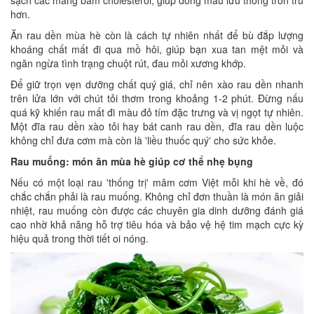
sạch các mảng bám cholesterol, giúp dòng máu lưu thông trơn tru
hơn.
Ăn rau dền mùa hè còn là cách tự nhiên nhất để bù đắp lượng
khoáng chất mất đi qua mồ hôi, giúp bạn xua tan mệt mỏi và
ngăn ngừa tình trạng chuột rút, đau mỏi xương khớp.
Để giữ trọn vẹn dưỡng chất quý giá, chỉ nên xào rau dền nhanh
trên lửa lớn với chút tỏi thơm trong khoảng 1-2 phút. Đừng nấu
quá kỹ khiến rau mất đi màu đỏ tím đặc trưng và vị ngọt tự nhiên.
Một đĩa rau dền xào tỏi hay bát canh rau dền, đĩa rau dền luộc
không chỉ đưa cơm mà còn là 'liều thuốc quý' cho sức khỏe.
Rau muống: món ăn mùa hè giúp cơ thể nhẹ bụng
Nếu có một loại rau 'thống trị' mâm cơm Việt mỗi khi hè về, đó
chắc chắn phải là rau muống. Không chỉ đơn thuần là món ăn giải
nhiệt, rau muống còn được các chuyên gia dinh dưỡng đánh giá
cao nhờ khả năng hỗ trợ tiêu hóa và bảo vệ hệ tim mạch cực kỳ
hiệu quả trong thời tiết oi nóng.