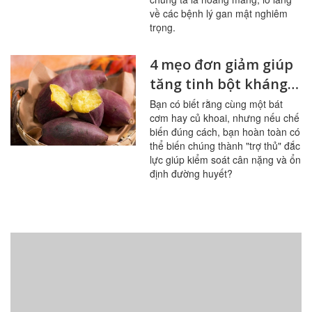
về các bệnh lý gan mật nghiêm
trọng.
4 mẹo đơn giảm giúp
tăng tinh bột kháng
trong bữa ăn
Bạn có biết rằng cùng một bát
cơm hay củ khoai, nhưng nếu chế
biến đúng cách, bạn hoàn toàn có
thể biến chúng thành "trợ thủ" đắc
lực giúp kiểm soát cân nặng và ổn
định đường huyết?