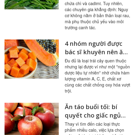
chứa chì và cadimi. Tuy nhiên,
các chuyên gia khẳng định: Nguy
cơ không nằm ở bản thân loại rau,
mà phụ thuộc chủ yếu vào môi
trường canh tác.
4 nhóm người được
bác sĩ khuyên nên ăn
đu đủ thường xuyên
Đu đủ là loại trái cây quen thuộc
nhưng lại được ví như một "nguồn
dược liệu tự nhiên" nhờ chứa hàm
lượng vitamin A, C, E, chất xơ
cùng các chất chống oxy hóa vượt
trội.
Ăn táo buổi tối: bí
quyết cho giấc ngủ
ngon, hệ tiêu hóa
Thay vì tìm đến các loại thực
phẩm nhiều calo, việc lựa chọn
khỏe mạnh