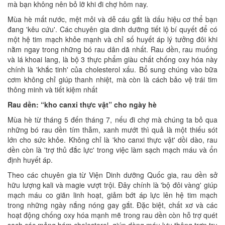
mà bạn không nên bỏ lỡ khi đi chợ hôm nay.
Mùa hè mất nước, mệt mỏi và dễ cáu gắt là dấu hiệu cơ thể bạn
đang 'kêu cứu'. Các chuyên gia dinh dưỡng tiết lộ bí quyết để có
một hệ tim mạch khỏe mạnh và chỉ số huyết áp lý tưởng đôi khi
nằm ngay trong những bó rau dân dã nhất. Rau dền, rau muống
và lá khoai lang, là bộ 3 thực phẩm giàu chất chống oxy hóa này
chính là 'khắc tinh' của cholesterol xấu. Bổ sung chúng vào bữa
cơm không chỉ giúp thanh nhiệt, mà còn là cách bảo vệ trái tim
thông minh và tiết kiệm nhất
Rau dền: “kho canxi thực vật” cho ngày hè
Mùa hè từ tháng 5 đến tháng 7, nếu đi chợ mà chúng ta bỏ qua
những bó rau dền tím thẫm, xanh mướt thì quả là một thiếu sót
lớn cho sức khỏe. Không chỉ là 'kho canxi thực vật' dồi dào, rau
dền còn là 'trợ thủ đắc lực' trong việc làm sạch mạch máu và ổn
định huyết áp.
Theo các chuyên gia từ Viện Dinh dưỡng Quốc gia, rau dền sở
hữu lượng kali và magie vượt trội. Đây chính là 'bộ đôi vàng' giúp
mạch máu co giãn linh hoạt, giảm bớt áp lực lên hệ tim mạch
trong những ngày nắng nóng gay gắt. Đặc biệt, chất xơ và các
hoạt động chống oxy hóa mạnh mẽ trong rau dền còn hỗ trợ quét