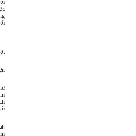
ơi
ộc
ng
ổi
ột
iện
hư
âm
ch
ổi
l.
ăm