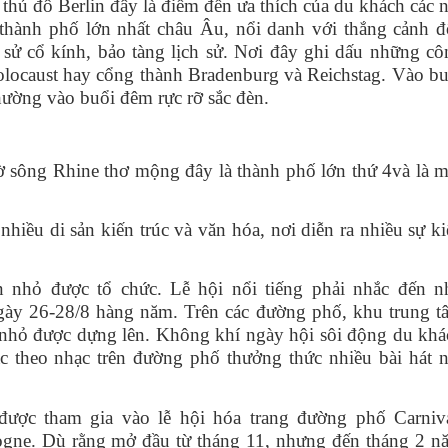
ủ đô Berlin đây là điểm đến ưa thích của du khách các n
p thành phố lớn nhất châu Âu, nổi danh với thắng cảnh đ
h sử cổ kính, bảo tàng lịch sử. Nơi đây ghi dấu những cô
Holocaust hay cổng thành Bradenburg và Reichstag. Vào bu
hường vào buổi đêm rực rỡ sắc đèn.
ờ sông Rhine thơ mộng đây là thành phố lớn thứ 4và là m
hiều di sản kiến trúc và văn hóa, nơi diễn ra nhiều sự k
n nhỏ được tổ chức. Lễ hội nổi tiếng phải nhắc đến n
ngày 26-28/8 hàng năm. Trên các đường phố, khu trung t
ấu nhỏ được dựng lên. Không khí ngày hội sôi động du khá
c theo nhạc trên đường phố thưởng thức nhiều bài hát n
ược tham gia vào lễ hội hóa trang đường phố Carniva
ologne. Dù rằng mở đầu từ tháng 11, nhưng đến tháng 2 n