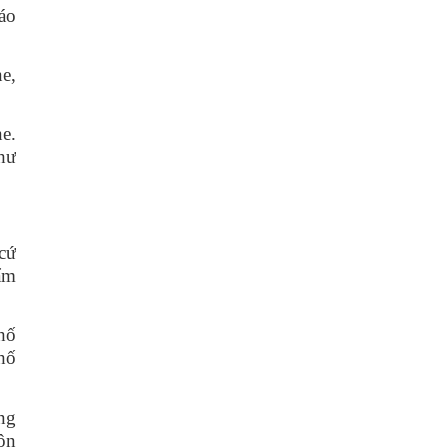
áo
e,
e.
hư
cứ
hẩm
hố
phố
ng
ộn