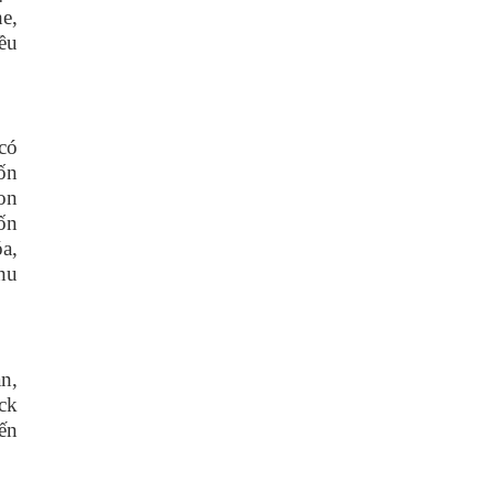
e,
ều
có
ốn
on
ốn
a,
hu
n,
eck
ến