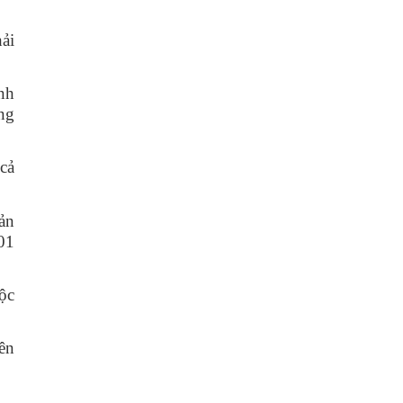
ải
nh
ng
cả
oản
01
uộc
ên