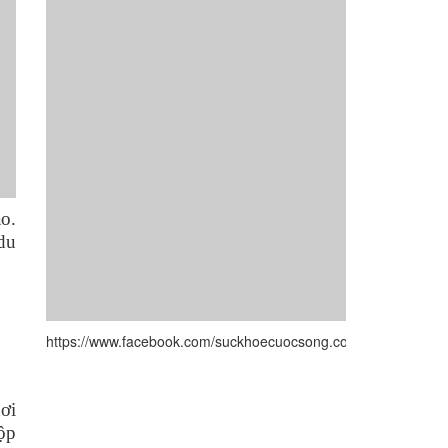
o.
du
https://www.facebook.com/suckhoecuocsong.com.vn/
ơi
ộp