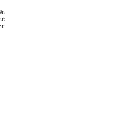
ên
ư:
hư