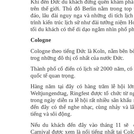
Khi đến Đức du khách đừng quên khám phá th
trên thế giới. Thủ đô Berlin nằm trong to
đáo, lâu đài nguy nga và những di tích lịc
trình kiến trúc lịch sử như đài tưởng niệm 
tối du khách có thể di dạo ngắm nhìn phố p
Cologne
Cologne theo tiếng Đức là Koln, nằm bên b
trog những đô thị cổ nhất của nước Đức.
Thành phố cổ điển có lịch sử 2000 năm, có n
quốc tế quan trọng.
Hàng năm tại đây có hàng trăm lễ hội lớ
Weltjungendtag, Ringfest được tổ chức từ 
trong ngày diễn ra lễ hội rất nhiều sân kh
đến đây có thể nghe nhạc, cùng nhảy và lắ
tiếng và sôi động.
Nếu du khách đến đây vào tháng 11 sẽ đ
Carnival được xem là nổi tiếng nhất tại C