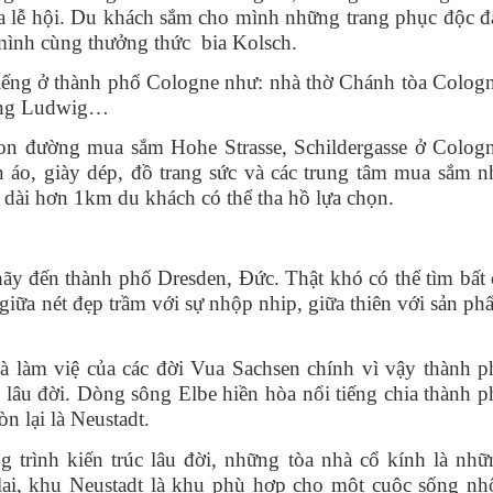
ủa lễ hội. Du khách sắm cho mình những trang phục độc đ
mình cùng thưởng thức bia Kolsch.
ếng ở thành phố Cologne như: nhà thờ Chánh tòa Cologn
tàng Ludwig…
on đường mua sắm Hohe Strasse, Schildergasse ở Cologn
 áo, giày dép, đồ trang sức và các trung tâm mua sắm n
dài hơn 1km du khách có thể tha hồ lựa chọn.
hãy đến thành phố Dresden, Đức. Thật khó có thể tìm bất 
 giữa nét đẹp trầm với sự nhộp nhip, giữa thiên với sản p
à làm việ của các đời Vua Sachsen chính vì vậy thành p
c lâu đời. Dòng sông Elbe hiền hòa nổi tiếng chia thành 
òn lại là Neustadt.
g trình kiến trúc lâu đời, những tòa nhà cổ kính là nhữ
 lại, khu Neustadt là khu phù hợp cho một cuộc sống nh