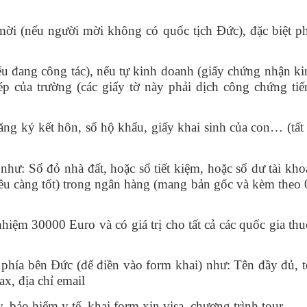
ời (nếu người mời không có quốc tịch Đức), đặc biệt ph
u đang công tác), nếu tự kinh doanh (giấy chứng nhận ki
ép của trường (các giấy tờ này phải dịch công chứng tiế
ng ký kết hôn, sổ hộ khẩu, giấy khai sinh của con… (tất 
như: Sổ đỏ nhà đất, hoặc sổ tiết kiệm, hoặc số dư tài kh
iều càng tốt) trong ngân hàng (mang bản gốc và kèm theo 
nhiệm 30000 Euro và có giá trị cho tất cả các quốc gia th
phía bên Đức (để điền vào form khai) như: Tên đầy đủ, t
ax, địa chỉ email
 bảo hiểm y tế, khai form xin visa, chương trình tour.