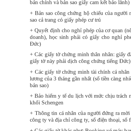
bản chính và bản sao giấy cam kết bảo lãnh)
+ Bản sao công chứng hộ chiếu của người m
sao cả trang có giấy phép cư trú
+ Quyết định cho nghỉ phép của cơ quan (nế
doanh), học sinh phải có giấy cho nghỉ ph
Đức)
+ Các giấy tờ chứng minh thân nhân: giấy đă
giấy tờ này phải dịch công chứng tiếng Đức)
+ Các giấy tờ chứng minh tài chính cá nhân 
lương của 3 tháng gần nhất (số tiền càng nh
bản sao)
+ Bảo hiểm y tế du lịch với mức chịu trách 
khối Schengen
+ Thông tin cá nhân của người đứng ra mời 
công ty và địa chỉ công ty, số điện thoại, số f
+ Các giấy tờ khác như: Booking vé máy bay,