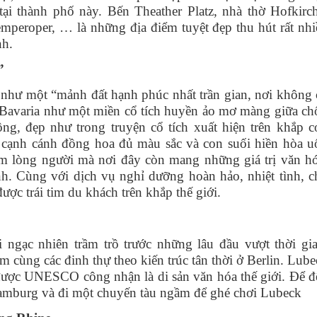
tại thành phố này. Bến Theather Platz, nhà thờ Hofkirch
emperoper, … là những địa điểm tuyệt đẹp thu hút rất nhi
nh.
”
như một “mảnh đất hạnh phúc nhất trần gian, nơi không 
. Bavaria như một miền cổ tích huyền ảo mơ màng giữa ch
ng, đẹp như trong truyện cổ tích xuất hiện trên khắp c
cạnh cánh đồng hoa đủ màu sắc và con suối hiền hòa u
m lòng người mà nơi đây còn mang những giá trị văn hó
anh. Cùng với dịch vụ nghỉ dưỡng hoàn hảo, nhiệt tình, c
ược trái tim du khách trên khắp thế giới.
ngạc nhiên trầm trồ trước những lâu đầu vượt thời gia
 cùng các đinh thự theo kiến trúc tân thời ở Berlin. Lub
à được UNESCO công nhận là di sản văn hóa thế giới. Để đ
amburg và đi một chuyến tàu ngầm để ghé chơi Lubeck