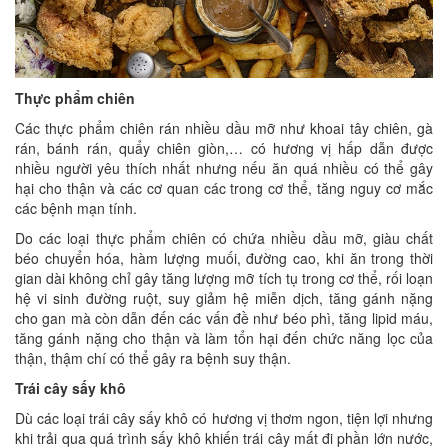
Thực phẩm chiên
Các thực phẩm chiên rán nhiều dầu mỡ như khoai tây chiên, gà
rán, bánh rán, quẩy chiên giòn,… có hương vị hấp dẫn được
nhiều người yêu thích nhất nhưng nếu ăn quá nhiều có thể gây
hại cho thận và các cơ quan các trong cơ thể, tăng nguy cơ mắc
các bệnh mạn tính.
Do các loại thực phẩm chiên có chứa nhiều dầu mỡ, giàu chất
béo chuyển hóa, hàm lượng muối, đường cao, khi ăn trong thời
gian dài không chỉ gây tăng lượng mỡ tích tụ trong cơ thể, rối loạn
hệ vi sinh đường ruột, suy giảm hệ miễn dịch, tăng gánh nặng
cho gan mà còn dẫn đến các vấn đề như béo phì, tăng lipid máu,
tăng gánh nặng cho thận và làm tổn hại đến chức năng lọc của
thận, thậm chí có thể gây ra bệnh suy thận.
Trái cây sấy khô
Dù các loại trái cây sấy khô có hương vị thơm ngon, tiện lợi nhưng
khi trải qua quá trình sấy khô khiến trái cây mất đi phần lớn nước,