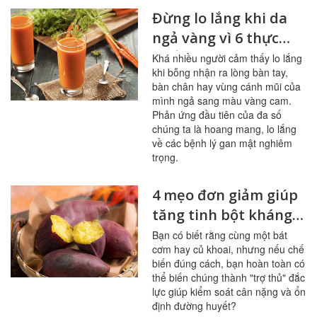
Đừng lo lắng khi da
ngả vàng vì 6 thực
phẩm này
Khá nhiều người cảm thấy lo lắng
khi bỗng nhận ra lòng bàn tay,
bàn chân hay vùng cánh mũi của
mình ngả sang màu vàng cam.
Phản ứng đầu tiên của đa số
chúng ta là hoang mang, lo lắng
về các bệnh lý gan mật nghiêm
trọng.
4 mẹo đơn giảm giúp
tăng tinh bột kháng
trong bữa ăn
Bạn có biết rằng cùng một bát
cơm hay củ khoai, nhưng nếu chế
biến đúng cách, bạn hoàn toàn có
thể biến chúng thành "trợ thủ" đắc
lực giúp kiểm soát cân nặng và ổn
định đường huyết?