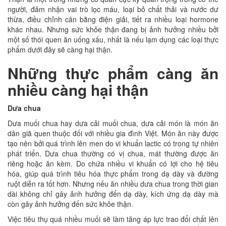
người, đảm nhận vai trò lọc máu, loại bỏ chất thải và nước dư
thừa, điều chỉnh cân bằng điện giải, tiết ra nhiều loại hormone
khác nhau. Nhưng sức khỏe thận đang bị ảnh hưởng nhiều bởi
một số thói quen ăn uống xấu, nhất là nếu lạm dụng các loại thực
phẩm dưới đây sẽ càng hại thận.
Những thực phẩm càng ăn
nhiều càng hại thận
Dưa chua
Dưa muối chua hay dưa cải muối chua, dưa cải món là món ăn
dân giã quen thuộc đối với nhiều gia đình Việt. Món ăn này được
tạo nên bởi quá trình lên men do vi khuẩn lactic có trong tự nhiên
phát triển. Dưa chua thường có vị chua, mát thường được ăn
riêng hoặc ăn kèm. Do chứa nhiều vi khuẩn có lợi cho hệ tiêu
hóa, giúp quá trình tiêu hóa thực phẩm trong dạ dày và đường
ruột diễn ra tốt hơn. Nhưng nếu ăn nhiều dưa chua trong thời gian
dài không chỉ gây ảnh hưởng đến dạ dày, kích ứng dạ dày mà
còn gây ảnh hưởng đến sức khỏe thận.
Việc tiêu thụ quá nhiều muối sẽ làm tăng áp lực trao đổi chất lên