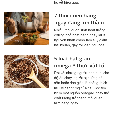
huyết hiệu quả.
7 thói quen hàng
ngày đang âm thầm
tàn phá đường ruột
Nhiều thói quen sinh hoạt tưởng
chừng nhỏ nhặt hằng ngày lại là
nguyên nhân chính làm suy giảm
hại khuẩn, gây rối loạn tiêu hóa,...
5 loạt hạt giàu
omega-3 thực vật tốt
nhất cho người ít ăn
Đối với những người theo đuổi chế
độ ăn chay, người bị dị ứng hải
cá
sản hoặc đơn giản là không thích
mùi vị đặc trưng của cá, việc tìm
kiếm một nguồn omega-3 thay thế
chất lượng trở thành mối quan
tâm hàng ngày.