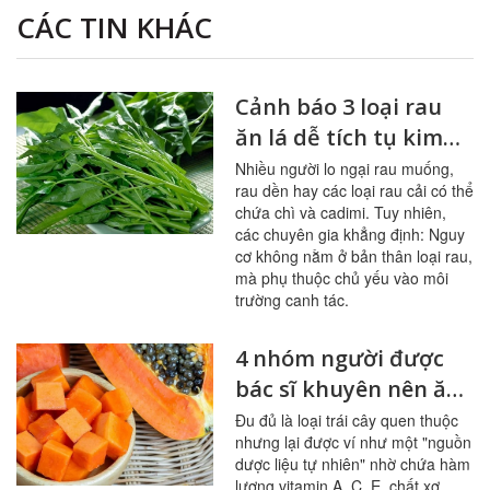
CÁC TIN KHÁC
Cảnh báo 3 loại rau
ăn lá dễ tích tụ kim
loại nặng
Nhiều người lo ngại rau muống,
rau dền hay các loại rau cải có thể
chứa chì và cadimi. Tuy nhiên,
các chuyên gia khẳng định: Nguy
cơ không nằm ở bản thân loại rau,
mà phụ thuộc chủ yếu vào môi
trường canh tác.
4 nhóm người được
bác sĩ khuyên nên ăn
đu đủ thường xuyên
Đu đủ là loại trái cây quen thuộc
nhưng lại được ví như một "nguồn
dược liệu tự nhiên" nhờ chứa hàm
lượng vitamin A, C, E, chất xơ