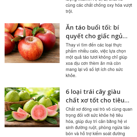
cùng các chất chống oxy hóa vượt
trội.
Ăn táo buổi tối: bí
quyết cho giấc ngủ
ngon, hệ tiêu hóa
Thay vì tìm đến các loại thực
phẩm nhiều calo, việc lựa chọn
khỏe mạnh
một quả táo tươi không chỉ giúp
xoa dịu cơn thèm ăn mà còn
mang lại vô số lợi ích cho sức
khỏe.
6 loại trái cây giàu
chất xơ tốt cho tiêu
hóa, đường huyết
Chất xơ đóng vai trò vô cùng quan
trọng đối với sức khỏe hệ tiêu
hóa, giúp duy trì cân bằng hệ vi
sinh đường ruột, phòng ngừa táo
bón và hỗ trợ kiểm soát đường