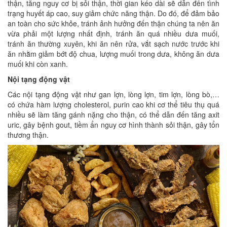
thận, tăng nguy cơ bị sỏi thận, thời gian kéo dài sẽ dẫn đến tình
trạng huyết áp cao, suy giảm chức năng thận. Do đó, để đảm bảo
an toàn cho sức khỏe, tránh ảnh hưởng đến thận chúng ta nên ăn
vừa phải một lượng nhất định, tránh ăn quá nhiều dưa muối,
tránh ăn thường xuyên, khi ăn nên rửa, vắt sạch nước trước khi
ăn nhằm giảm bớt độ chua, lượng muối trong dưa, không ăn dưa
muối khi còn xanh.
Nội tạng động vật
Các nội tạng động vật như gan lợn, lòng lợn, tim lợn, lòng bò,…
có chứa hàm lượng cholesterol, purin cao khi cơ thể tiêu thụ quá
nhiều sẽ làm tăng gánh nặng cho thận, có thể dẫn đến tăng axit
uric, gây bệnh gout, tiềm ẩn nguy cơ hình thành sỏi thận, gây tổn
thương thận.