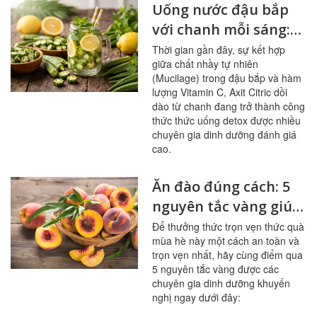
Uống nước đậu bắp
với chanh mỗi sáng:
bổ mạch máu, ổn
Thời gian gần đây, sự kết hợp
giữa chất nhầy tự nhiên
đường huyết
(Mucilage) trong đậu bắp và hàm
lượng Vitamin C, Axit Citric dồi
dào từ chanh đang trở thành công
thức thức uống detox được nhiều
chuyên gia dinh dưỡng đánh giá
cao.
Ăn đào đúng cách: 5
nguyên tắc vàng giúp
sạch mạch máu,
Để thưởng thức trọn vẹn thức quà
mùa hè này một cách an toàn và
tránh ngộ độc
trọn vẹn nhất, hãy cùng điểm qua
5 nguyên tắc vàng được các
chuyên gia dinh dưỡng khuyến
nghị ngay dưới đây: