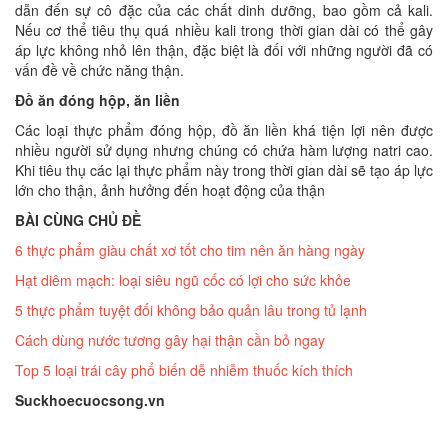
dẫn đến sự cô đặc của các chất dinh dưỡng, bao gồm cả kali.
Nếu cơ thể tiêu thụ quá nhiều kali trong thời gian dài có thể gây
áp lực không nhỏ lên thận, đặc biệt là đối với những người đã có
vấn đề về chức năng thận.
Đồ ăn đóng hộp, ăn liền
Các loại thực phẩm đóng hộp, đồ ăn liền khá tiện lợi nên được
nhiều người sử dụng nhưng chúng có chứa hàm lượng natri cao.
Khi tiêu thụ các lại thực phẩm này trong thời gian dài sẽ tạo áp lực
lớn cho thận, ảnh hưởng đến hoạt động của thận
BÀI CÙNG CHỦ ĐỀ
6 thực phẩm giàu chất xơ tốt cho tim nên ăn hàng ngày
Hạt diêm mạch: loại siêu ngũ cốc có lợi cho sức khỏe
5 thực phẩm tuyệt đối không bảo quản lâu trong tủ lạnh
Cách dùng nước tương gây hại thận cần bỏ ngay
Top 5 loại trái cây phổ biến dễ nhiễm thuốc kích thích
Suckhoecuocsong.vn