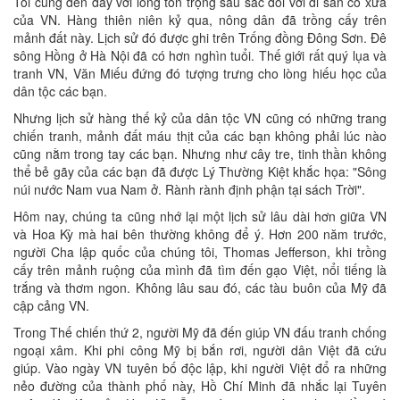
Tôi cũng đến đây với lòng tôn trọng sâu sắc đối với di sản cổ xưa
của VN. Hàng thiên niên kỷ qua, nông dân đã trồng cấy trên
mảnh đất này. Lịch sử đó được ghi trên Trống đồng Đông Sơn. Đê
sông Hồng ở Hà Nội đã có hơn nghìn tuổi. Thế giới rất quý lụa và
tranh VN, Văn Miếu đứng đó tượng trưng cho lòng hiếu học của
dân tộc các bạn.
Nhưng lịch sử hàng thế kỷ của dân tộc VN cũng có những trang
chiến tranh, mảnh đất máu thịt của các bạn không phải lúc nào
cũng nằm trong tay các bạn. Nhưng như cây tre, tinh thần không
thể bẻ gãy của các bạn đã được Lý Thường Kiệt khắc họa: "Sông
núi nước Nam vua Nam ở. Rành rành định phận tại sách Trời".
Hôm nay, chúng ta cũng nhớ lại một lịch sử lâu dài hơn giữa VN
và Hoa Kỳ mà hai bên thường không để ý. Hơn 200 năm trước,
người Cha lập quốc của chúng tôi, Thomas Jefferson, khi trồng
cấy trên mảnh ruộng của mình đã tìm đến gạo Việt, nổi tiếng là
trắng và thơm ngon. Không lâu sau đó, các tàu buôn của Mỹ đã
cập cảng VN.
Trong Thế chiến thứ 2, người Mỹ đã đến giúp VN đấu tranh chống
ngoại xâm. Khi phi công Mỹ bị bắn rơi, người dân Việt đã cứu
giúp. Vào ngày VN tuyên bố độc lập, khi người Việt đổ ra những
nẻo đường của thành phố này, Hồ Chí Minh đã nhắc lại Tuyên