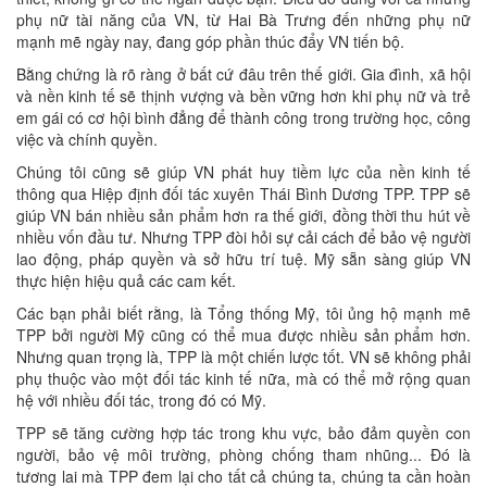
phụ nữ tài năng của VN, từ Hai Bà Trưng đến những phụ nữ
mạnh mẽ ngày nay, đang góp phần thúc đẩy VN tiến bộ.
Bằng chứng là rõ ràng ở bất cứ đâu trên thế giới. Gia đình, xã hội
và nền kinh tế sẽ thịnh vượng và bền vững hơn khi phụ nữ và trẻ
em gái có cơ hội bình đẳng để thành công trong trường học, công
việc và chính quyền.
Chúng tôi cũng sẽ giúp VN phát huy tiềm lực của nền kinh tế
thông qua Hiệp định đối tác xuyên Thái Bình Dương TPP. TPP sẽ
giúp VN bán nhiều sản phẩm hơn ra thế giới, đồng thời thu hút về
nhiều vốn đầu tư. Nhưng TPP đòi hỏi sự cải cách để bảo vệ người
lao động, pháp quyền và sở hữu trí tuệ. Mỹ sẵn sàng giúp VN
thực hiện hiệu quả các cam kết.
Các bạn phải biết rằng, là Tổng thống Mỹ, tôi ủng hộ mạnh mẽ
TPP bởi người Mỹ cũng có thể mua được nhiều sản phẩm hơn.
Nhưng quan trọng là, TPP là một chiến lược tốt. VN sẽ không phải
phụ thuộc vào một đối tác kinh tế nữa, mà có thể mở rộng quan
hệ với nhiều đối tác, trong đó có Mỹ.
TPP sẽ tăng cường hợp tác trong khu vực, bảo đảm quyền con
người, bảo vệ môi trường, phòng chống tham nhũng... Đó là
tương lai mà TPP đem lại cho tất cả chúng ta, chúng ta cần hoàn