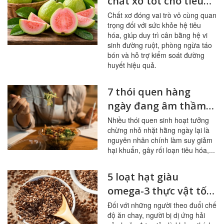
chất xơ tốt cho tiêu
hóa, đường huyết
Chất xơ đóng vai trò vô cùng quan
trọng đối với sức khỏe hệ tiêu
hóa, giúp duy trì cân bằng hệ vi
sinh đường ruột, phòng ngừa táo
bón và hỗ trợ kiểm soát đường
huyết hiệu quả.
7 thói quen hàng
ngày đang âm thầm
tàn phá đường ruột
Nhiều thói quen sinh hoạt tưởng
chừng nhỏ nhặt hằng ngày lại là
nguyên nhân chính làm suy giảm
hại khuẩn, gây rối loạn tiêu hóa,...
5 loạt hạt giàu
omega-3 thực vật tốt
nhất cho người ít ăn
Đối với những người theo đuổi chế
độ ăn chay, người bị dị ứng hải
cá