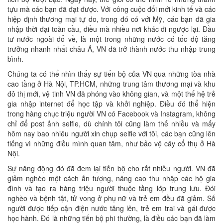
tựu mà các bạn đã đạt được. Với công cuộc đổi mới kinh tế và các
hiệp định thương mại tự do, trong đó có với Mỹ, các bạn đã gia
nhập thời đại toàn cầu, điều mà nhiều nơi khác đi ngược lại. Đầu
tư nước ngoài đổ về, là một trong những nước có tốc độ tăng
trưởng nhanh nhất châu Á, VN đã trở thành nước thu nhập trung
bình.
Chúng ta có thể nhìn thấy sự tiến bộ của VN qua những tòa nhà
cao tầng ở Hà Nội, TP.HCM, những trung tâm thương mại và khu
đô thị mới, vệ tinh VN đã phóng vào không gian, và một thế hệ trẻ
gia nhập internet để học tập và khởi nghiệp. Điều đó thể hiện
trong hàng chục triệu người VN có Facebook và Instagram, không
chỉ để post ảnh selfie, dù chính tôi cũng làm thế nhiều và mấy
hôm nay bao nhiêu người xin chụp selfie với tôi, các bạn cũng lên
tiếng vì những điều mình quan tâm, như bảo vệ cây cổ thụ ở Hà
Nội.
Sự năng động đó đã đem lại tiến bộ cho rất nhiều người. VN đã
giảm nghèo một cách ấn tượng, nâng cao thu nhập các hộ gia
đình và tạo ra hàng triệu người thuộc tầng lớp trung lưu. Đói
nghèo và bệnh tật, tử vong ở phụ nữ và trẻ em đều đã giảm. Số
người được tiếp cận điện nước tăng lên, trẻ em trai và gái được
học hành. Đó là những tiến bộ phi thường, là điều các bạn đã làm