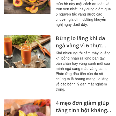
mùa hè này một cách an toàn và
tránh ngộ độc
trọn vẹn nhất, hãy cùng điểm qua
5 nguyên tắc vàng được các
chuyên gia dinh dưỡng khuyến
nghị ngay dưới đây:
Đừng lo lắng khi da
ngả vàng vì 6 thực
phẩm này
Khá nhiều người cảm thấy lo lắng
khi bỗng nhận ra lòng bàn tay,
bàn chân hay vùng cánh mũi của
mình ngả sang màu vàng cam.
Phản ứng đầu tiên của đa số
chúng ta là hoang mang, lo lắng
về các bệnh lý gan mật nghiêm
trọng.
4 mẹo đơn giảm giúp
tăng tinh bột kháng