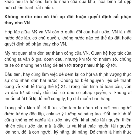
khác nếu ta từ chối làm tù nhân của quá khứ, hòa bình tốt đẹp
hơn chiến tranh rất nhiều.
Không nước nào có thể áp đặt hoặc quyết định số phận
thay cho VN
Hợp tác giữa Mỹ và VN còn ở quân đội của hai nước. VN là một
nước độc lập, có chủ quyền, không nước nào có thể áp đặt hoặc
quyết định số phận thay cho VN.
Mỹ rất quan tâm đến sự thành công của VN. Quan hệ hợp tác của
chúng ta vẫn ở giai đoạn đầu, nhưng khi tôi rời nhiệm sở, chúng
ta sẽ có những nền tảng để tiến tới trong nhiều thập kỷ tới.
Đầu tiên, hãy cùng làm việc để đem lại cơ hội và thịnh vượng thực
sự cho nhân dân hai nước. Chúng tôi biết nguyên liệu để thành
công về kinh tế trong thế kỷ 21. Trong nền kinh tế toàn cầu, vốn
và đầu tư sẽ chảy đến bất cứ đâu có pháp quyền, vì không ai
muốn phải hối lộ để mở công ty, họ chỉ muốn bán hàng.
Trong nền kinh tế tri thức, việc làm là dành cho nơi con người
được tư duy độc lập, chia sẻ ý tưởng và sáng tạo. Đối tác kinh tế
cũng không có nghĩa là nước này đến khai thác tài nguyên thiên
nhiên của nước kia, mà là đầu tư và khai thác nguồn tài nguyên
lớn hơn, đó là con người, kỹ năng, tài năng. Đó chính là hình thức