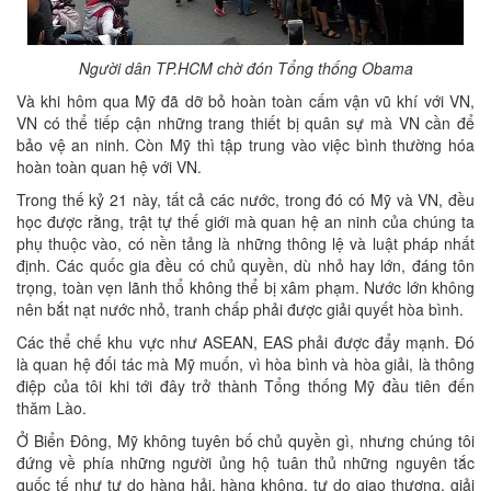
Người dân TP.HCM chờ đón Tổng thống Obama
Và khi hôm qua Mỹ đã dỡ bỏ hoàn toàn cấm vận vũ khí với VN,
VN có thể tiếp cận những trang thiết bị quân sự mà VN cần để
bảo vệ an ninh. Còn Mỹ thì tập trung vào việc bình thường hóa
hoàn toàn quan hệ với VN.
Trong thế kỷ 21 này, tất cả các nước, trong đó có Mỹ và VN, đều
học được rằng, trật tự thế giới mà quan hệ an ninh của chúng ta
phụ thuộc vào, có nền tảng là những thông lệ và luật pháp nhất
định. Các quốc gia đều có chủ quyền, dù nhỏ hay lớn, đáng tôn
trọng, toàn vẹn lãnh thổ không thể bị xâm phạm. Nước lớn không
nên bắt nạt nước nhỏ, tranh chấp phải được giải quyết hòa bình.
Các thể chế khu vực như ASEAN, EAS phải được đẩy mạnh. Đó
là quan hệ đối tác mà Mỹ muốn, vì hòa bình và hòa giải, là thông
điệp của tôi khi tới đây trở thành Tổng thống Mỹ đầu tiên đến
thăm Lào.
Ở Biển Đông, Mỹ không tuyên bố chủ quyền gì, nhưng chúng tôi
đứng về phía những người ủng hộ tuân thủ những nguyên tắc
quốc tế như tự do hàng hải, hàng không, tự do giao thương, giải