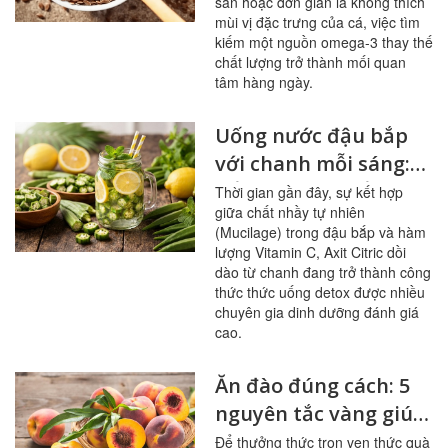
sản hoặc đơn giản là không thích
mùi vị đặc trưng của cá, việc tìm
kiếm một nguồn omega-3 thay thế
chất lượng trở thành mối quan
tâm hàng ngày.
Uống nước đậu bắp
với chanh mỗi sáng:
bổ mạch máu, ổn
Thời gian gần đây, sự kết hợp
giữa chất nhầy tự nhiên
đường huyết
(Mucilage) trong đậu bắp và hàm
lượng Vitamin C, Axit Citric dồi
dào từ chanh đang trở thành công
thức thức uống detox được nhiều
chuyên gia dinh dưỡng đánh giá
cao.
Ăn đào đúng cách: 5
nguyên tắc vàng giúp
sạch mạch máu,
Để thưởng thức trọn vẹn thức quà