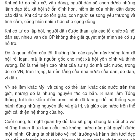
Khi có tự do bầu cử, vận động, người dân sẽ chọn được những
lãnh đạo tốt, xã hội sẽ ổn định hơn, niềm tin của nhân dân được
bảo đảm. Khi có tự do tôn giáo, con người sẽ sống yêu thương và
tình cảm, cống hiến nhiều hơn cho cộng đồng.
Khi có tự do lập hội, người dân được tham gia các tổ chức xã hội
dân sự, nhiều vấn đề CP không thể giải quyết một mình sẽ có sự
hỗ trợ.
Đó là quan điểm của tôi, thượng tôn các quyền này không làm xã
hội rối loạn, mà là nguồn gốc cho một xã hội yên bình và thịnh
vượng. Đó là thể hiện cao nhất của sự tự do mà các nước, trong
đó có VN, trân trọng, là nền tảng của nhà nước của dân, do dân,
vì dân.
VN sẽ làm khác Mỹ, và cũng có thể làm khác các nước trên thế
giới, nhưng đó là những nguyên tắc cơ bản. 8 năm làm Tổng
thống, tôi luôn kiểm điểm xem mình đã làm gì để hệ thống vận
hành đúng những nguyên tắc và giá trị, và giúp các nước trên thế
giới cải thiện hệ thống của họ.
Cuối cùng, tôi nghĩ quan hệ đối tác sẽ giúp chúng ta đối phó với
những thách thức toàn cầu mà không nước nào giải quyết được
một mình. Chúng ta phải bảo vệ môi trường và hành tinh tươi đẹp