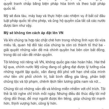
quyết tranh chấp bằng biện pháp hòa bình và theo luật pháp
quốc tế.
Mỹ sẽ đưa tàu, máy bay và thực hiện các nhiệm vụ ở bất cứ đâu
luật pháp quốc tế cho phép, và ủng hộ quyền của tất cả các nước
được làm như vậy.
Mỹ sẽ không tìm cách áp đặt lên VN
Và khi chúng ta hợp tác chặt chẽ hơn trong những lĩnh vực tôi vừa
miêu tả, quan hệ đối tác của chúng ta còn có thành tố thứ ba -
giải quyết những vấn đề mà chính quyền hai bên còn bất đồng,
trong đó có vấn đề nhân quyền.
Tôi không nói riêng về VN, không quốc gia nào hoàn hảo. Hai thế
kỷ qua, chính nước Mỹ cũng đang cố gắng đạt được lý tưởng của
những người lập quốc, vẫn đang đối phó với hạn chế của mình
như tiền chi phối chính trị, bất bình đẳng gia tăng, phân biệt
chủng tộc và tội phạm, chênh lệch tiền lương giữa nam và nữ...
Chúng tôi có những vấn đề và không miễn nhiễm với chỉ trích. Tôi
thề là tôi nghe chỉ trích mỗi ngày. Nhưng điều đó thúc đẩy tôi mở
rộng đối thoại, để mọi người được lên tiếng, giúp chúng tôi mạnh
hơn, thịnh vượng hơn, công lý hơn.