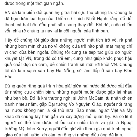
được trong một thời gian ngắn.
VN đã làm biến đổi quan hệ giữa hai cựu thù chúng ta. Chúng ta
đã học được bài học của Thiền sư Thích Nhất Hạnh, rằng để đối
thoại, cả hai bên đều phải sẵn sàng thay đổi. Khi đó, cuộc chiến
vốn chia rẽ chúng ta nay lại là cội nguồn của tình bạn.
Hãy để chúng tôi giúp đưa những người mất tích trở về, rà phá
những bom mìn chưa nổ vì không đứa trẻ nào phải mất mạng chỉ
vì chơi đùa bên ngoài. Chúng tôi cũng sẽ tiếp tục giúp đỡ người
khuyết tật VN, trong đó có trẻ em, cũng như giúp khắc phục hậu
quả chất độc da cam, để chiến tranh sẽ mãi rời khỏi VN. Chúng
tôi đã làm sạch sân bay Đà Nẵng, sẽ làm tiếp ở sân bay Biên
Hòa.
Đừng quên rằng quá trình hòa giải giữa hai nước đã được bắt đầu
từ những cựu chiến binh, những người muốn được gặp lại nhau
như bạn bè. Đó là khi thượng nghị sĩ John McCain, tù nhân chiến
tranh nhiều năm, gặp Đại tướng Võ Nguyên Giáp, người nói rằng
hai nước không nên là kẻ thù nữa. Bao nhiêu người Việt và Mỹ
khác đã chung tay hàn gắn và xây dựng mối quan hệ. Và có lẽ ít
người có thể làm được nhiều cựu chiến binh và giờ là Ngoại
trưởng Mỹ John Kerry, người đến giờ vẫn tham gia quá trình ngoại
giao của hai nước, xin cám ơn ông vì những điều ông đã làm.