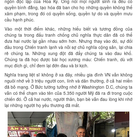
ngôn độc lập của Hoa Kỳ. Ông nói mọi người sinh ra đều có
quyền bình đẳng, tạo hóa đã ban cho họ những quyền không thể
xâm phạm, trong đó có quyền sống, quyền tự do và quyền mưu
cầu hạnh phúc.
Vào một thời điểm khác, những hiểu biết và tương đồng của
chúng ta trong đấu tranh chống chủ nghĩa thực dân đã có thể
đưa hai nước lại gần nhau sớm hơn. Nhưng thay vào đó, sự đối
đầu trong Chiến tranh lạnh và nỗi sợ chủ nghĩa cộng sản, lại chia
rẽ chúng ta. Những xung đột đã đẩy chúng ta vào đau khổ.
Chúng ta đã học được bài học xương máu: Chiến tranh, dù với
mục đích gì, chỉ đem lại đớn đau và bi kịch.
Nghĩa trang liệt sĩ không ở xa đây, nhiều gia đình VN vẫn không
nguôi nhớ về 3 triệu người con, lính và dân thường, ở cả hai miền
đã bỏ mạng. Ở Bức tường tưởng nhớ ở Washington D.C, chúng ta
vẫn có thể chạm vào tên của 5.350 người Mỹ đã ra đi trong cuộc
chiến đó. Ở cả hai nước, người thân, bạn bè vẫn đau lòng khi nhớ
lại những người họ yêu thương đã mất.