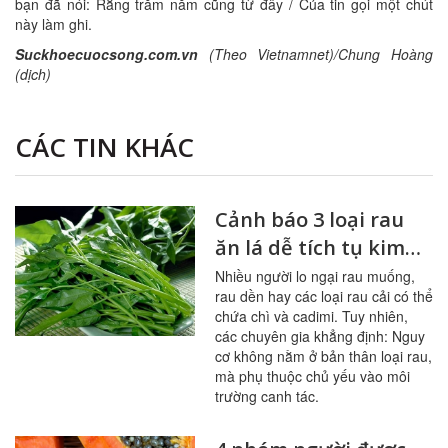
bạn đã nói: Rằng trăm năm cũng từ đây / Của tin gọi một chút
này làm ghi.
Suckhoecuocsong.com.vn
(Theo Vietnamnet)/Chung Hoàng
(dịch)
CÁC TIN KHÁC
Cảnh báo 3 loại rau
ăn lá dễ tích tụ kim
loại nặng
Nhiều người lo ngại rau muống,
rau dền hay các loại rau cải có thể
chứa chì và cadimi. Tuy nhiên,
các chuyên gia khẳng định: Nguy
cơ không nằm ở bản thân loại rau,
mà phụ thuộc chủ yếu vào môi
trường canh tác.