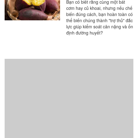
trong bữa ăn
Bạn có biết rằng cùng một bát
cơm hay củ khoai, nhưng nếu chế
biến đúng cách, bạn hoàn toàn có
thể biến chúng thành "trợ thủ" đắc
lực giúp kiểm soát cân nặng và ổn
định đường huyết?