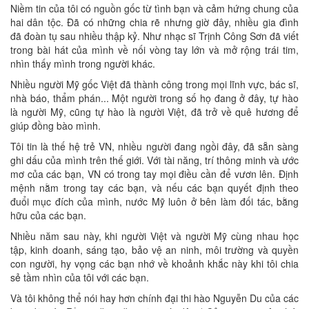
Niềm tin của tôi có nguồn gốc từ tình bạn và cảm hứng chung của
hai dân tộc. Đã có những chia rẽ nhưng giờ đây, nhiều gia đình
đã đoàn tụ sau nhiều thập kỷ. Như nhạc sĩ Trịnh Công Sơn đã viết
trong bài hát của mình về nối vòng tay lớn và mở rộng trái tim,
nhìn thấy mình trong người khác.
Nhiều người Mỹ gốc Việt đã thành công trong mọi lĩnh vực, bác sĩ,
nhà báo, thẩm phán... Một người trong số họ đang ở đây, tự hào
là người Mỹ, cũng tự hào là người Việt, đã trở về quê hương để
giúp đồng bào mình.
Tôi tin là thế hệ trẻ VN, nhiều người đang ngồi đây, đã sẵn sàng
ghi dấu của mình trên thế giới. Với tài năng, trí thông minh và ước
mơ của các bạn, VN có trong tay mọi điều cần để vươn lên. Định
mệnh nằm trong tay các bạn, và nếu các bạn quyết định theo
đuổi mục đích của mình, nước Mỹ luôn ở bên làm đối tác, bằng
hữu của các bạn.
Nhiều năm sau này, khi người Việt và người Mỹ cùng nhau học
tập, kinh doanh, sáng tạo, bảo vệ an ninh, môi trường và quyền
con người, hy vọng các bạn nhớ về khoảnh khắc này khi tôi chia
sẻ tầm nhìn của tôi với các bạn.
Và tôi không thể nói hay hơn chính đại thi hào Nguyễn Du của các