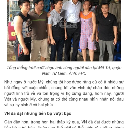
Tổng thống tươi cười chụp ảnh cùng người dân tại Mễ Trì, quận
Nam Từ Liêm. Ảnh: FPC
Như ngay ở nước Mỹ, chúng tôi học được rằng dù có ít nhiều sự
bất đồng với cuộc chiến, chúng tôi vẫn vinh dự chào đón những
người lính trở về và tôn trọng vì họ xứng đáng, hôm nay, người
Việt và người Mỹ, chúng ta có thể cùng nhau nhìn nhận nỗi đau
và sự hy sinh ở cả hai phía.
VN đã đạt những tiến bộ vượt bậc
Gần đây hơn, trong hơn hai thập kỷ qua, VN đã đạt được những
tiến bộ vượt bậc. Ngày nay, thế giới có thể nhìn rõ những thành