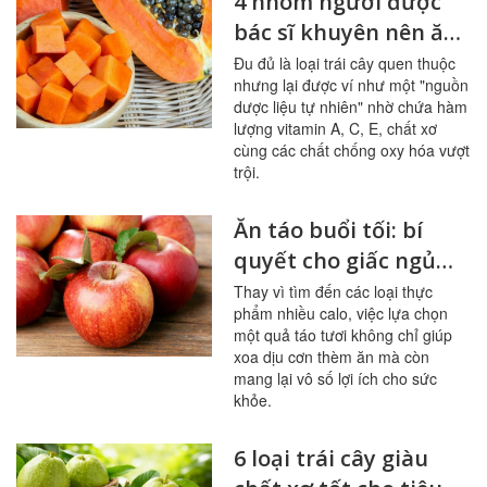
4 nhóm người được
bác sĩ khuyên nên ăn
đu đủ thường xuyên
Đu đủ là loại trái cây quen thuộc
nhưng lại được ví như một "nguồn
dược liệu tự nhiên" nhờ chứa hàm
lượng vitamin A, C, E, chất xơ
cùng các chất chống oxy hóa vượt
trội.
Ăn táo buổi tối: bí
quyết cho giấc ngủ
ngon, hệ tiêu hóa
Thay vì tìm đến các loại thực
phẩm nhiều calo, việc lựa chọn
khỏe mạnh
một quả táo tươi không chỉ giúp
xoa dịu cơn thèm ăn mà còn
mang lại vô số lợi ích cho sức
khỏe.
6 loại trái cây giàu