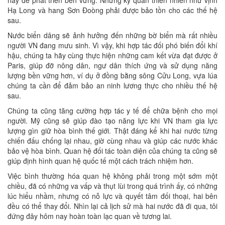
này để phát triển bền vững. Những kỳ quan thiên nhiên như vịnh
Hạ Long và hang Sơn Đoòng phải được bảo tồn cho các thế hệ
sau.
Nước biển dâng sẽ ảnh hưởng đến những bờ biển mà rất nhiều
người VN đang mưu sinh. Vì vậy, khi hợp tác đối phó biến đổi khí
hậu, chúng ta hãy cùng thực hiện những cam kết vừa đạt được ở
Paris, giúp đỡ nông dân, ngư dân thích ứng và sử dụng năng
lượng bền vững hơn, ví dụ ở đồng bằng sông Cửu Long, vựa lúa
chúng ta cần để đảm bảo an ninh lương thực cho nhiều thế hệ
sau.
Chúng ta cũng tăng cường hợp tác y tế để chữa bệnh cho mọi
người. Mỹ cũng sẽ giúp đào tạo năng lực khi VN tham gia lực
lượng gìn giữ hòa bình thế giới. Thật đáng kể khi hai nước từng
chiến đấu chống lại nhau, giờ cùng nhau và giúp các nước khác
bảo vệ hòa bình. Quan hệ đối tác toàn diện của chúng ta cũng sẽ
giúp định hình quan hệ quốc tế một cách trách nhiệm hơn.
Việc bình thường hóa quan hệ không phải trong một sớm một
chiều, đã có những va vấp và thụt lùi trong quá trình ấy, có những
lúc hiểu nhầm, nhưng có nỗ lực và quyết tâm đối thoại, hai bên
đều có thể thay đổi. Nhìn lại cả lịch sử mà hai nước đã đi qua, tôi
đứng đây hôm nay hoàn toàn lạc quan về tương lai.