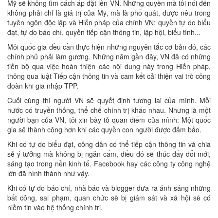
Mỹ sẽ không tìm cách áp đặt lên VN. Những quyền mà tôi nói đến
không phải chỉ là giá trị của Mỹ, mà là phổ quát, được nêu trong
tuyên ngôn độc lập và Hiến pháp của chính VN: quyền tự do biểu
đạt, tự do báo chí, quyền tiếp cận thông tin, lập hội, biểu tình...
Mỗi quốc gia đều cần thực hiện những nguyên tắc cơ bản đó, các
chính phủ phải làm gương. Những năm gần đây, VN đã có những
tiến bộ qua việc hoàn thiện các nội dung này trong Hiến pháp,
thông qua luật Tiếp cận thông tin và cam kết cải thiện vai trò công
đoàn khi gia nhập TPP.
Cuối cùng thì người VN sẽ quyết định tương lai của mình. Mỗi
nước có truyền thống, thể chế chính trị khác nhau. Nhưng là một
người bạn của VN, tôi xin bày tỏ quan điểm của mình: Một quốc
gia sẽ thành công hơn khi các quyền con người được đảm bảo.
Khi có tự do biểu đạt, công dân có thể tiếp cận thông tin và chia
sẻ ý tưởng mà không bị ngăn cấm, điều đó sẽ thúc đẩy đổi mới,
sáng tạo trong nền kinh tế. Facebook hay các công ty công nghệ
lớn đã hình thành như vậy.
Khi có tự do báo chí, nhà báo và blogger đưa ra ánh sáng những
bất công, sai phạm, quan chức sẽ bị giám sát và xã hội sẽ có
niềm tin vào hệ thống chính trị.