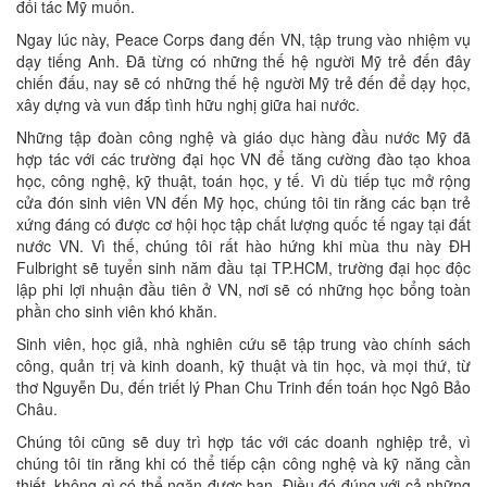
đối tác Mỹ muốn.
Ngay lúc này, Peace Corps đang đến VN, tập trung vào nhiệm vụ
dạy tiếng Anh. Đã từng có những thế hệ người Mỹ trẻ đến đây
chiến đấu, nay sẽ có những thế hệ người Mỹ trẻ đến để dạy học,
xây dựng và vun đắp tình hữu nghị giữa hai nước.
Những tập đoàn công nghệ và giáo dục hàng đầu nước Mỹ đã
hợp tác với các trường đại học VN để tăng cường đào tạo khoa
học, công nghệ, kỹ thuật, toán học, y tế. Vì dù tiếp tục mở rộng
cửa đón sinh viên VN đến Mỹ học, chúng tôi tin rằng các bạn trẻ
xứng đáng có được cơ hội học tập chất lượng quốc tế ngay tại đất
nước VN. Vì thế, chúng tôi rất hào hứng khi mùa thu này ĐH
Fulbright sẽ tuyển sinh năm đầu tại TP.HCM, trường đại học độc
lập phi lợi nhuận đầu tiên ở VN, nơi sẽ có những học bổng toàn
phần cho sinh viên khó khăn.
Sinh viên, học giả, nhà nghiên cứu sẽ tập trung vào chính sách
công, quản trị và kinh doanh, kỹ thuật và tin học, và mọi thứ, từ
thơ Nguyễn Du, đến triết lý Phan Chu Trinh đến toán học Ngô Bảo
Châu.
Chúng tôi cũng sẽ duy trì hợp tác với các doanh nghiệp trẻ, vì
chúng tôi tin rằng khi có thể tiếp cận công nghệ và kỹ năng cần
thiết, không gì có thể ngăn được bạn. Điều đó đúng với cả những