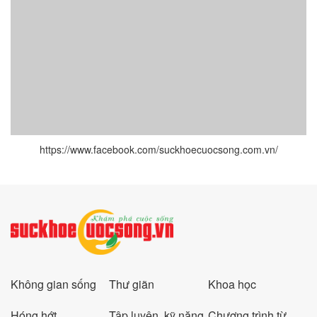
https://www.facebook.com/suckhoecuocsong.com.vn/
Không gian sống
Thư giãn
Khoa học
Hóng hớt
Tập luyện, kỹ năng
Chương trình từ