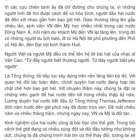
Vì các cựu chiến binh ấy đã chỉ đường cho chúng ta, vì những
người lính đã tìm được cách để có hòa bình, người dân hai nước
đã đến với nhau gần hơn bao giờ hết. Giao thương tăng lên gấp
nhiều lần, sinh viên VN đến Mỹ học nhiều nhất trong các nước
Đông Nam Á, mỗi năm du khách Mỹ đến VN lại tăng lên, trong đó
có những người du lịch balô, đi từ Hà Nội 36 phố phường đến Phố
cổ Hội An, đến Đại nội kinh thành Huế.
Người Việt và người Mỹ đều có thể liên hệ lời bài hát của nhạc sĩ
Văn Cao: "Từ đây người biết thương người. Từ đây người biết yêu
người".
Là Tổng thống, tôi tiếp tục xây dựng trên nền tảng tiến bộ đó. Với
quan hệ đối tác toàn diện, chính quyền hai nước đang hợp tác
chặt chẽ hơn bao giờ hết. Với chuyến thăm này, chúng ta đặt ra
những viên gạch để hai nước tiến tới trong nhiều thập kỷ nữa.
Lương duyên hai nước bắt đầu từ Tổng thống Thomas Jefferson
200 năm trước đến giờ phút này đã được trọn vẹn. Đã mất nhiều
năm và nhiều thăng trầm, nhưng ngày nay, VN và Mỹ là đối tác.
Kinh nghiệm của hai nước cũng là bài học cho thế giới. Trong bối
cảnh thế giới đang có nhiều xung đột và đối đầu tưởng như không
dứt, chúng ta đã chứng minh trái tim có thể thay đổi, tương lai sẽ