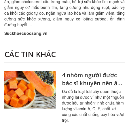
ăn, giảm cholesterol xấu trong máu, hỗ trợ sức khỏe tim mạch và
giảm nguy cơ mắc bệnh tim, tăng cường nhu động ruột, bảo vệ
da khỏi các gốc tự do, ngăn ngừa lão hóa và làm giảm viêm, tăng
cường sức khỏe xương, giảm nguy cơ loãng xương, ổn định
đường huyết,...
Suckhoecuocsong.vn
CÁC TIN KHÁC
4 nhóm người được
bác sĩ khuyên nên ăn
đu đủ thường xuyên
Đu đủ là loại trái cây quen thuộc
nhưng lại được ví như một "nguồn
dược liệu tự nhiên" nhờ chứa hàm
lượng vitamin A, C, E, chất xơ
cùng các chất chống oxy hóa vượt
trội.