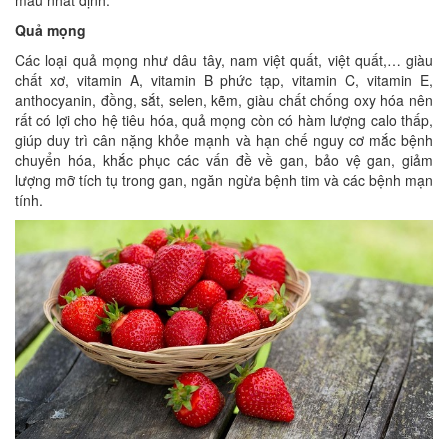
máu nhất định.
Quả mọng
Các loại quả mọng như dâu tây, nam việt quất, việt quất,… giàu
chất xơ, vitamin A, vitamin B phức tạp, vitamin C, vitamin E,
anthocyanin, đồng, sắt, selen, kẽm, giàu chất chống oxy hóa nên
rất có lợi cho hệ tiêu hóa, quả mọng còn có hàm lượng calo thấp,
giúp duy trì cân nặng khỏe mạnh và hạn chế nguy cơ mắc bệnh
chuyển hóa, khắc phục các vấn đề về gan, bảo vệ gan, giảm
lượng mỡ tích tụ trong gan, ngăn ngừa bệnh tim và các bệnh mạn
tính.