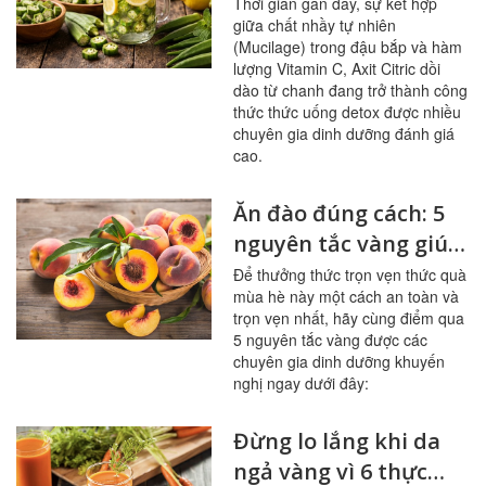
bổ mạch máu, ổn
Thời gian gần đây, sự kết hợp
giữa chất nhầy tự nhiên
đường huyết
(Mucilage) trong đậu bắp và hàm
lượng Vitamin C, Axit Citric dồi
dào từ chanh đang trở thành công
thức thức uống detox được nhiều
chuyên gia dinh dưỡng đánh giá
cao.
Ăn đào đúng cách: 5
nguyên tắc vàng giúp
sạch mạch máu,
Để thưởng thức trọn vẹn thức quà
mùa hè này một cách an toàn và
tránh ngộ độc
trọn vẹn nhất, hãy cùng điểm qua
5 nguyên tắc vàng được các
chuyên gia dinh dưỡng khuyến
nghị ngay dưới đây:
Đừng lo lắng khi da
ngả vàng vì 6 thực