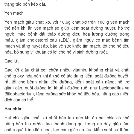
trạng táo bón kéo dài.
Yến mạch
Yến mạch giàu chất xơ, với 10,6g chất xơ trên 100 g yến mạch
thô nên khi ăn yến mạch sẽ giúp kiểm soát đường huyết, hỗ trợ
người mắc bệnh đái tháo đường điều hòa lượng đường trong
máu, giảm cholesterol xấu (LDL), giảm nguy cơ mắc bệnh tim
mạch và tăng huyết áp, bảo vệ sức khỏe tim mạch, tốt cho hệ tiêu
hóa, bổ sung vi khuẩn có lợi cho hệ vi sinh đường ruột.
Gạo lứt
Gạo lứt giàu chất xơ, chứa nhiều vitamin, khoáng chất và chất
chống oxy hóa nên khi ăn sẽ có tác dụng kiểm soát đường huyết,
rất tốt cho bệnh nhân tiểu đường, kiểm soát cân nặng, hỗ trợ
giảm cân, nuôi dưỡng lợi khuẩn đường ruột như Lactobacillus và
Bifidobacterium, tăng cường sức khỏe hệ tiêu hóa, nâng cao miễn
dịch của cơ thể.
Hạt chia
Hạt chia giàu chất xơ nhất hòa tan nên khi ăn hạt chia có khả
năng hấp thụ nước, tạo thành dạng gel trong dạ dày giúp làm
chậm quá trình tiêu hóa, tạo cảm giác no lâu, kiểm soát sự thèm