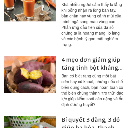
phẩm này
Khá nhiều người cảm thấy lo lắng
khi bỗng nhận ra lòng bàn tay,
bàn chân hay vùng cánh mũi của
mình ngả sang màu vàng cam.
Phản ứng đầu tiên của đa số
chúng ta là hoang mang, lo lắng
về các bệnh lý gan mật nghiêm
trọng.
4 mẹo đơn giảm giúp
tăng tinh bột kháng
trong bữa ăn
Bạn có biết rằng cùng một bát
cơm hay củ khoai, nhưng nếu chế
biến đúng cách, bạn hoàn toàn có
thể biến chúng thành "trợ thủ" đắc
lực giúp kiểm soát cân nặng và ổn
định đường huyết?
Bí quyết 3 đắng, 3 đỏ
giúp hạ hỏa, thanh