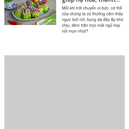
lọc cơ thể mùa nóng
Mỗi khi trời chuyển oi bức, cơ thể
của chúng ta có thường cảm thấy
ngực bứt rứt, bụng dạ đầy ắp khó
chịu, đêm trằn trọc mất ngủ hay
nổi mụn nhọt?