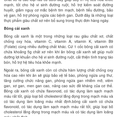
mạnh, tốt cho hệ vi sinh đường ruột, hỗ trợ kiểm soát đường
huyết, giảm nguy cơ mắc bệnh tim mạch, bệnh tiểu đường, bảo
vệ gan, hỗ trợ phòng ngừa các bệnh gan. Dưới đây là những loại
thực phẩm giàu chất xơ nên bổ sung trong thực đơn hàng ngày.
Bông cải xanh
Bông cải xanh là một trong những loại rau giàu chất xơ, chất
chống oxy hóa, vitamin C, vitamin A, vitamin K, vitamin B9
(Folate) cùng nhiều dưỡng chất khác. Cứ 1 cốc bông cải xanh có
chứa khoảng 5g chất xơ nên khi ăn bông cải xanh sẽ giúp nuôi
dưỡng lợi khuẩn cho hệ vi sinh đường ruột, cải thiện tình trạng táo
bón, hỗ trợ hệ tiêu hóa khỏe mạnh.
Ngoài ra, bông cải xanh còn có chứa hàm lượng chất chống oxy
hóa cao nên khi ăn sẽ giúp bảo vệ tế bào, phòng ngừa ung thư,
tăng cường chức năng gan, phòng ngừa gan nhiễm mỡ, viêm
gan, xơ gan, men gan cao, nâng cao sức đề kháng của cơ thể.
Bông cải xanh có chứa flavonoid, có tác dụng làm sạch mạch
máu rất tốt, giúp loại bỏ cholesterol lắng đọng trong mạch máu và
có tác dụng làm loãng máu nhất định.bông cải xanh có chứa
flavonoid, có tác dụng làm sạch mạch máu rất tốt, giúp loại bỏ
cholesterol lắng đọng trong mạch máu và có tác dụng làm loãng