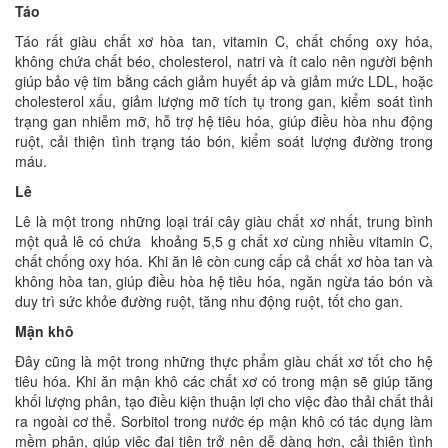
Táo
Táo rất giàu chất xơ hòa tan, vitamin C, chất chống oxy hóa,
không chứa chất béo, cholesterol, natri và ít calo nên người bệnh
giúp bảo vệ tim bằng cách giảm huyết áp và giảm mức LDL, hoặc
cholesterol xấu, giảm lượng mỡ tích tụ trong gan, kiểm soát tình
trạng gan nhiễm mỡ, hỗ trợ hệ tiêu hóa, giúp điều hòa nhu động
ruột, cải thiện tình trạng táo bón, kiểm soát lượng đường trong
máu.
Lê
Lê là một trong những loại trái cây giàu chất xơ nhất, trung bình
một quả lê có chứa khoảng 5,5 g chất xơ cùng nhiều vitamin C,
chất chống oxy hóa. Khi ăn lê còn cung cấp cả chất xơ hòa tan và
không hòa tan, giúp điều hòa hệ tiêu hóa, ngăn ngừa táo bón và
duy trì sức khỏe đường ruột, tăng nhu động ruột, tốt cho gan.
Mận khô
Đây cũng là một trong những thực phẩm giàu chất xơ tốt cho hệ
tiêu hóa. Khi ăn mận khô các chất xơ có trong mận sẽ giúp tăng
khối lượng phân, tạo điều kiện thuận lợi cho việc đào thải chất thải
ra ngoài cơ thể. Sorbitol trong nước ép mận khô có tác dụng làm
mềm phân, giúp việc đại tiện trở nên dễ dàng hơn, cải thiện tình