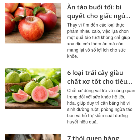
Ăn táo buổi tối: bí
quyết cho giấc ngủ
ngon, hệ tiêu hóa
Thay vì tìm đến các loại thực
phẩm nhiều calo, việc lựa chọn
khỏe mạnh
một quả táo tươi không chỉ giúp
xoa dịu cơn thèm ăn mà còn
mang lại vô số lợi ích cho sức
khỏe.
6 loại trái cây giàu
chất xơ tốt cho tiêu
hóa, đường huyết
Chất xơ đóng vai trò vô cùng quan
trọng đối với sức khỏe hệ tiêu
hóa, giúp duy trì cân bằng hệ vi
sinh đường ruột, phòng ngừa táo
bón và hỗ trợ kiểm soát đường
huyết hiệu quả.
7 thói quen hàng