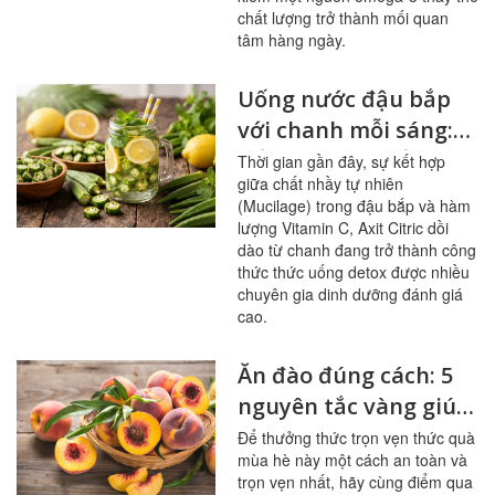
chất lượng trở thành mối quan
tâm hàng ngày.
Uống nước đậu bắp
với chanh mỗi sáng:
bổ mạch máu, ổn
Thời gian gần đây, sự kết hợp
giữa chất nhầy tự nhiên
đường huyết
(Mucilage) trong đậu bắp và hàm
lượng Vitamin C, Axit Citric dồi
dào từ chanh đang trở thành công
thức thức uống detox được nhiều
chuyên gia dinh dưỡng đánh giá
cao.
Ăn đào đúng cách: 5
nguyên tắc vàng giúp
sạch mạch máu,
Để thưởng thức trọn vẹn thức quà
mùa hè này một cách an toàn và
tránh ngộ độc
trọn vẹn nhất, hãy cùng điểm qua