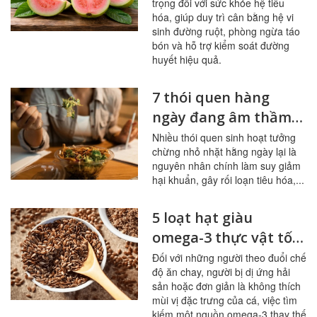
trọng đối với sức khỏe hệ tiêu
hóa, giúp duy trì cân bằng hệ vi
sinh đường ruột, phòng ngừa táo
bón và hỗ trợ kiểm soát đường
huyết hiệu quả.
7 thói quen hàng
ngày đang âm thầm
tàn phá đường ruột
Nhiều thói quen sinh hoạt tưởng
chừng nhỏ nhặt hằng ngày lại là
nguyên nhân chính làm suy giảm
hại khuẩn, gây rối loạn tiêu hóa,...
5 loạt hạt giàu
omega-3 thực vật tốt
nhất cho người ít ăn
Đối với những người theo đuổi chế
độ ăn chay, người bị dị ứng hải
cá
sản hoặc đơn giản là không thích
mùi vị đặc trưng của cá, việc tìm
kiếm một nguồn omega-3 thay thế