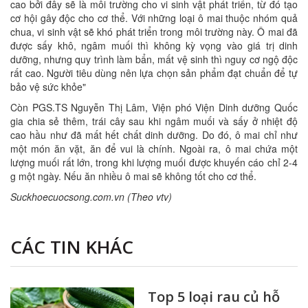
cao bởi đây sẽ là môi trường cho vi sinh vật phát triển, từ đó tạo
cơ hội gây độc cho cơ thể. Với những loại ô mai thuộc nhóm quả
chua, vi sinh vật sẽ khó phát triển trong môi trường này. Ô mai đã
được sấy khô, ngâm muối thì không kỳ vọng vào giá trị dinh
dưỡng, nhưng quy trình làm bẩn, mất vệ sinh thì nguy cơ ngộ độc
rất cao. Người tiêu dùng nên lựa chọn sản phẩm đạt chuẩn để tự
bảo vệ sức khỏe"
Còn PGS.TS Nguyễn Thị Lâm, Viện phó Viện Dinh dưỡng Quốc
gia chia sẻ thêm, trái cây sau khi ngâm muối và sấy ở nhiệt độ
cao hầu như đã mất hết chất dinh dưỡng. Do đó, ô mai chỉ như
một món ăn vặt, ăn để vui là chính. Ngoài ra, ô mai chứa một
lượng muối rất lớn, trong khi lượng muối được khuyến cáo chỉ 2-4
g một ngày. Nếu ăn nhiều ô mai sẽ không tốt cho cơ thể.
Suckhoecuocsong.com.vn (Theo vtv)
CÁC TIN KHÁC
Top 5 loại rau củ hỗ