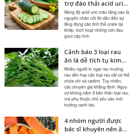
trợ đào thải acid uric,
bảo vệ khớp
Nồng độ acid uric máu tăng cao là
nguyên nhân cốt lõi dẫn đến sự
lắng đọng các tinh thể urate tại
khớp, kích hoạt những cơn đau
gout cấp tính.
Cảnh báo 3 loại rau
ăn lá dễ tích tụ kim
loại nặng
Nhiều người lo ngại rau muống,
rau dền hay các loại rau cải có thể
chứa chì và cadimi. Tuy nhiên,
các chuyên gia khẳng định: Nguy
cơ không nằm ở bản thân loại rau,
mà phụ thuộc chủ yếu vào môi
trường canh tác.
4 nhóm người được
bác sĩ khuyên nên ăn