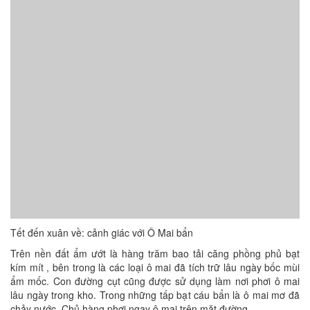
Tết đến xuân về: cảnh giác với Ô Mai bẩn
Trên nền đất ẩm ướt là hàng trăm bao tải căng phồng phủ bạt
kím mít , bên trong là các loại ô mai đã tích trữ lâu ngày bốc mùi
ẩm mốc. Con đường cụt cũng được sử dụng làm nơi phơi ô mai
lâu ngày trong kho. Trong những tấp bạt cáu bẩn là ô mai mơ đã
chảy nước. Chủ hàng phơi ngay ô mai trên mặt đường,