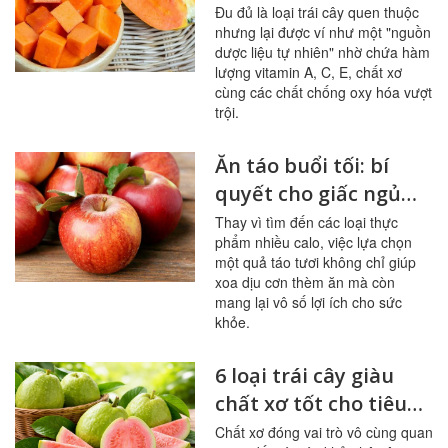
đu đủ thường xuyên
Đu đủ là loại trái cây quen thuộc
nhưng lại được ví như một "nguồn
dược liệu tự nhiên" nhờ chứa hàm
lượng vitamin A, C, E, chất xơ
cùng các chất chống oxy hóa vượt
trội.
Ăn táo buổi tối: bí
quyết cho giấc ngủ
ngon, hệ tiêu hóa
Thay vì tìm đến các loại thực
phẩm nhiều calo, việc lựa chọn
khỏe mạnh
một quả táo tươi không chỉ giúp
xoa dịu cơn thèm ăn mà còn
mang lại vô số lợi ích cho sức
khỏe.
6 loại trái cây giàu
chất xơ tốt cho tiêu
hóa, đường huyết
Chất xơ đóng vai trò vô cùng quan