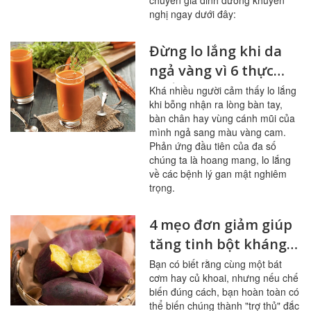
chuyên gia dinh dưỡng khuyến
nghị ngay dưới đây:
Đừng lo lắng khi da
ngả vàng vì 6 thực
phẩm này
Khá nhiều người cảm thấy lo lắng
khi bỗng nhận ra lòng bàn tay,
bàn chân hay vùng cánh mũi của
mình ngả sang màu vàng cam.
Phản ứng đầu tiên của đa số
chúng ta là hoang mang, lo lắng
về các bệnh lý gan mật nghiêm
trọng.
4 mẹo đơn giảm giúp
tăng tinh bột kháng
trong bữa ăn
Bạn có biết rằng cùng một bát
cơm hay củ khoai, nhưng nếu chế
biến đúng cách, bạn hoàn toàn có
thể biến chúng thành "trợ thủ" đắc