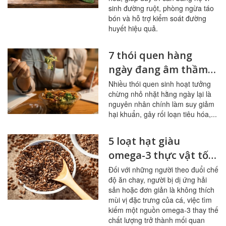
sinh đường ruột, phòng ngừa táo
bón và hỗ trợ kiểm soát đường
huyết hiệu quả.
7 thói quen hàng
ngày đang âm thầm
tàn phá đường ruột
Nhiều thói quen sinh hoạt tưởng
chừng nhỏ nhặt hằng ngày lại là
nguyên nhân chính làm suy giảm
hại khuẩn, gây rối loạn tiêu hóa,...
5 loạt hạt giàu
omega-3 thực vật tốt
nhất cho người ít ăn
Đối với những người theo đuổi chế
độ ăn chay, người bị dị ứng hải
cá
sản hoặc đơn giản là không thích
mùi vị đặc trưng của cá, việc tìm
kiếm một nguồn omega-3 thay thế
chất lượng trở thành mối quan