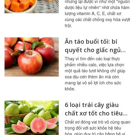
nhưng lại được ví như một "nguồn
dược liệu tự nhiên" nhờ chứa hàm
lượng vitamin A, C, E, chất xơ
cùng các chất chống oxy hóa vượt
trội.
Ăn táo buổi tối: bí
quyết cho giấc ngủ
ngon, hệ tiêu hóa
Thay vì tìm đến các loại thực
phẩm nhiều calo, việc lựa chọn
khỏe mạnh
một quả táo tươi không chỉ giúp
xoa dịu cơn thèm ăn mà còn
mang lại vô số lợi ích cho sức
khỏe.
6 loại trái cây giàu
chất xơ tốt cho tiêu
hóa, đường huyết
Chất xơ đóng vai trò vô cùng quan
trọng đối với sức khỏe hệ tiêu
hóa, giúp duy trì cân bằng hệ vi