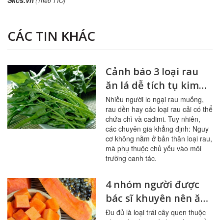
Skcs.vn
(Theo TTO)
CÁC TIN KHÁC
Cảnh báo 3 loại rau
ăn lá dễ tích tụ kim
loại nặng
Nhiều người lo ngại rau muống,
rau dền hay các loại rau cải có thể
chứa chì và cadimi. Tuy nhiên,
các chuyên gia khẳng định: Nguy
cơ không nằm ở bản thân loại rau,
mà phụ thuộc chủ yếu vào môi
trường canh tác.
4 nhóm người được
bác sĩ khuyên nên ăn
đu đủ thường xuyên
Đu đủ là loại trái cây quen thuộc