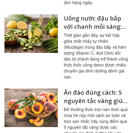
tâm hàng ngày.
Uống nước đậu bắp
với chanh mỗi sáng:
bổ mạch máu, ổn
Thời gian gần đây, sự kết hợp
giữa chất nhầy tự nhiên
đường huyết
(Mucilage) trong đậu bắp và hàm
lượng Vitamin C, Axit Citric dồi
dào từ chanh đang trở thành công
thức thức uống detox được nhiều
chuyên gia dinh dưỡng đánh giá
cao.
Ăn đào đúng cách: 5
nguyên tắc vàng giúp
sạch mạch máu,
Để thưởng thức trọn vẹn thức quà
mùa hè này một cách an toàn và
tránh ngộ độc
trọn vẹn nhất, hãy cùng điểm qua
5 nguyên tắc vàng được các