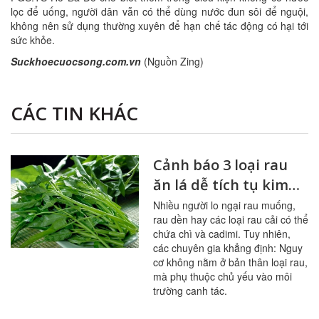
lọc để uống, người dân vẫn có thể dùng nước đun sôi để nguội,
không nên sử dụng thường xuyên để hạn chế tác động có hại tới
sức khỏe.
Suckhoecuocsong.com.vn
(Nguồn Zing)
CÁC TIN KHÁC
Cảnh báo 3 loại rau
ăn lá dễ tích tụ kim
loại nặng
Nhiều người lo ngại rau muống,
rau dền hay các loại rau cải có thể
chứa chì và cadimi. Tuy nhiên,
các chuyên gia khẳng định: Nguy
cơ không nằm ở bản thân loại rau,
mà phụ thuộc chủ yếu vào môi
trường canh tác.