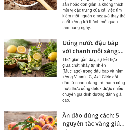
cá
sản hoặc đơn giản là không thích
mùi vị đặc trưng của cá, việc tìm
kiếm một nguồn omega-3 thay thế
chất lượng trở thành mối quan
tâm hàng ngày.
Uống nước đậu bắp
với chanh mỗi sáng:
bổ mạch máu, ổn
Thời gian gần đây, sự kết hợp
giữa chất nhầy tự nhiên
đường huyết
(Mucilage) trong đậu bắp và hàm
lượng Vitamin C, Axit Citric dồi
dào từ chanh đang trở thành công
thức thức uống detox được nhiều
chuyên gia dinh dưỡng đánh giá
cao.
Ăn đào đúng cách: 5
nguyên tắc vàng giúp