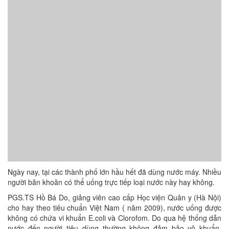
Ngày nay, tại các thành phố lớn hầu hết đã dùng nước máy. Nhiều
người băn khoăn có thể uống trực tiếp loại nước này hay không.
PGS.TS Hồ Bá Do, giảng viên cao cấp Học viện Quân y (Hà Nội)
cho hay theo tiêu chuẩn Việt Nam ( năm 2009), nước uống được
không có chứa vi khuẩn E.coli và Clorofom. Do qua hệ thống dẫn
nước đến người tiêu dùng thường không đảm bảo vô khuẩn,