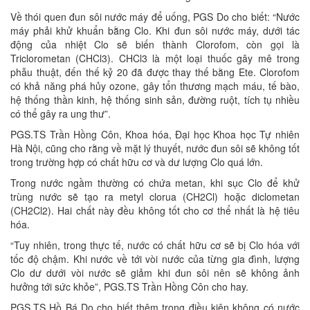
Về thói quen đun sôi nước máy để uống, PGS Do cho biết: “Nước
máy phải khử khuẩn bằng Clo. Khi đun sôi nước máy, dưới tác
động của nhiệt Clo sẽ biến thành Clorofom, còn gọi là
Triclorometan (CHCl3). CHCl3 là một loại thuốc gây mê trong
phẫu thuật, đến thế kỷ 20 đã được thay thế bằng Ete. Clorofom
có khả năng phá hủy ozone, gây tổn thương mạch máu, tế bào,
hệ thống thần kinh, hệ thống sinh sản, đường ruột, tích tụ nhiều
có thể gây ra ung thư”.
PGS.TS Trần Hồng Côn, Khoa hóa, Đại học Khoa học Tự nhiên
Hà Nội, cũng cho rằng về mặt lý thuyết, nước đun sôi sẽ không tốt
trong trường hợp có chất hữu cơ và dư lượng Clo quá lớn.
Trong nước ngầm thường có chứa metan, khi sục Clo để khử
trùng nước sẽ tạo ra metyl clorua (CH2Cl) hoặc diclometan
(CH2Cl2). Hai chất này đều không tốt cho cơ thể nhất là hệ tiêu
hóa.
“Tuy nhiên, trong thực tế, nước có chất hữu cơ sẽ bị Clo hóa với
tốc độ chậm. Khi nước về tới vòi nước của từng gia đình, lượng
Clo dư dưới vòi nước sẽ giảm khi đun sôi nên sẽ không ảnh
hưởng tới sức khỏe”, PGS.TS Trần Hồng Côn cho hay.
PGS.TS Hồ Bá Do cho biết thêm trong điều kiện không có nước