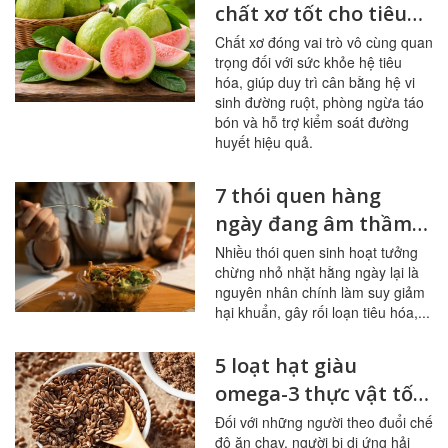
chất xơ tốt cho tiêu
hóa, đường huyết
Chất xơ đóng vai trò vô cùng quan
trọng đối với sức khỏe hệ tiêu
hóa, giúp duy trì cân bằng hệ vi
sinh đường ruột, phòng ngừa táo
bón và hỗ trợ kiểm soát đường
huyết hiệu quả.
7 thói quen hàng
ngày đang âm thầm
tàn phá đường ruột
Nhiều thói quen sinh hoạt tưởng
chừng nhỏ nhặt hằng ngày lại là
nguyên nhân chính làm suy giảm
hại khuẩn, gây rối loạn tiêu hóa,...
5 loạt hạt giàu
omega-3 thực vật tốt
nhất cho người ít ăn
Đối với những người theo đuổi chế
độ ăn chay, người bị dị ứng hải