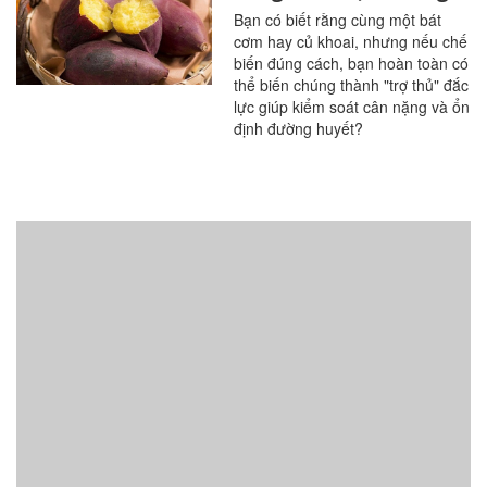
trong bữa ăn
Bạn có biết rằng cùng một bát
cơm hay củ khoai, nhưng nếu chế
biến đúng cách, bạn hoàn toàn có
thể biến chúng thành "trợ thủ" đắc
lực giúp kiểm soát cân nặng và ổn
định đường huyết?