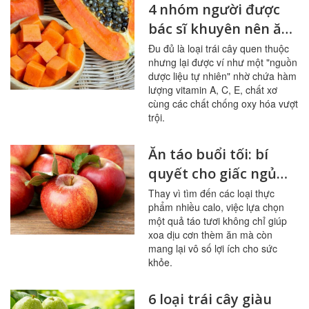
4 nhóm người được
bác sĩ khuyên nên ăn
đu đủ thường xuyên
Đu đủ là loại trái cây quen thuộc
nhưng lại được ví như một "nguồn
dược liệu tự nhiên" nhờ chứa hàm
lượng vitamin A, C, E, chất xơ
cùng các chất chống oxy hóa vượt
trội.
Ăn táo buổi tối: bí
quyết cho giấc ngủ
ngon, hệ tiêu hóa
Thay vì tìm đến các loại thực
phẩm nhiều calo, việc lựa chọn
khỏe mạnh
một quả táo tươi không chỉ giúp
xoa dịu cơn thèm ăn mà còn
mang lại vô số lợi ích cho sức
khỏe.
6 loại trái cây giàu