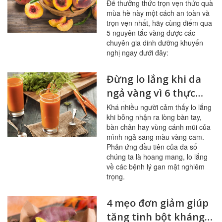
sạch mạch máu,
Để thưởng thức trọn vẹn thức quà
mùa hè này một cách an toàn và
tránh ngộ độc
trọn vẹn nhất, hãy cùng điểm qua
5 nguyên tắc vàng được các
chuyên gia dinh dưỡng khuyến
nghị ngay dưới đây:
Đừng lo lắng khi da
ngả vàng vì 6 thực
phẩm này
Khá nhiều người cảm thấy lo lắng
khi bỗng nhận ra lòng bàn tay,
bàn chân hay vùng cánh mũi của
mình ngả sang màu vàng cam.
Phản ứng đầu tiên của đa số
chúng ta là hoang mang, lo lắng
về các bệnh lý gan mật nghiêm
trọng.
4 mẹo đơn giảm giúp
tăng tinh bột kháng