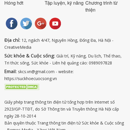
Hóng hớt
Tập luyện, kỹ năng
Chương trình từ
thiện
Địa chỉ:
12, ngách 4/47, Nguyên Hồng, Đống Đa, Hà Nội -
CreativeMedia
Sức khỏe & Cuộc sống:
Giải trí, Kỹ năng, Du lịch, Thể thao,
Tri thức sống, Sức khỏe - Liên hệ quảng cáo: 0989097828
Email:
skcs.vn@gmail.com - website:
https://suckhoecuocsong.vn
Giấy phép trang thông tin điện tử tổng hợp trên Internet số
2923/GP-TTĐT, do Sở Thông tin và Truyền thông Hà Nội cấp
ngày 28-10-2014
Bản quyền thuộc Trang thông tin điện tử Sức khỏe & Cuộc sống
- Bemec Media - Y học Việt Nam