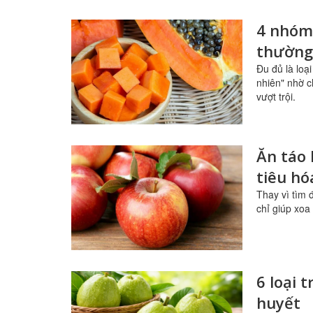
4 nhóm
thường
Đu đủ là loạ
nhiên" nhờ c
vượt trội.
Ăn táo 
tiêu h
Thay vì tìm 
chỉ giúp xoa
6 loại 
huyết