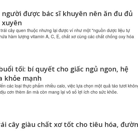
 người được bác sĩ khuyên nên ăn đu đủ
 xuyên
i trái cây quen thuộc nhưng lại được ví như một "nguồn dược liệu tự
hứa hàm lượng vitamin A, C, E, chất xơ cùng các chất chống oxy hóa
buổi tối: bí quyết cho giấc ngủ ngon, hệ
óa khỏe mạnh
đến các loại thực phẩm nhiều calo, việc lựa chọn một quả táo tươi khôn
 dịu cơn thèm ăn mà còn mang lại vô số lợi ích cho sức khỏe.
trái cây giàu chất xơ tốt cho tiêu hóa, đườ