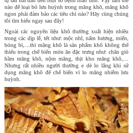
tụ lâu dài dẫn đến một số bệnh mãn tính. Vậy làm thế
nào để loại bỏ lưu huỳnh trong măng khô, măng khô
ngon phải đảm bảo các tiêu chí nào? Hãy cùng chúng
tôi tìm hiểu ngay sau đây!
Ngoài các nguyên liệu khô thường xuất hiện nhiều
trong các dịp lễ, tết như: mộc nhĩ, nấm hương, miến,
bóng bì,…thì măng khô là sản phẩm khô không thể
thiếu trong chế biến món ăn đặc trưng như: chân giò
hầm măng khô, nộm măng, thịt kho măng khô,…
Nhưng rất nhiều người thường e dè lo lắng khi sử
dụng măng khô để chế biến vì lo măng nhiễm lưu
huỳnh.