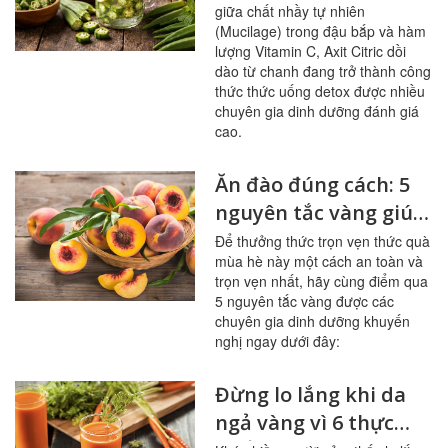
giữa chất nhầy tự nhiên
đường huyết
(Mucilage) trong đậu bắp và hàm
lượng Vitamin C, Axit Citric dồi
dào từ chanh đang trở thành công
thức thức uống detox được nhiều
chuyên gia dinh dưỡng đánh giá
cao.
Ăn đào đúng cách: 5
nguyên tắc vàng giúp
sạch mạch máu,
Để thưởng thức trọn vẹn thức quà
mùa hè này một cách an toàn và
tránh ngộ độc
trọn vẹn nhất, hãy cùng điểm qua
5 nguyên tắc vàng được các
chuyên gia dinh dưỡng khuyến
nghị ngay dưới đây:
Đừng lo lắng khi da
ngả vàng vì 6 thực