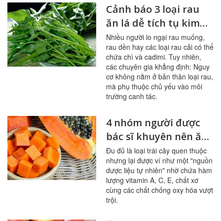
Cảnh báo 3 loại rau
ăn lá dễ tích tụ kim
loại nặng
Nhiều người lo ngại rau muống,
rau dền hay các loại rau cải có thể
chứa chì và cadimi. Tuy nhiên,
các chuyên gia khẳng định: Nguy
cơ không nằm ở bản thân loại rau,
mà phụ thuộc chủ yếu vào môi
trường canh tác.
4 nhóm người được
bác sĩ khuyên nên ăn
đu đủ thường xuyên
Đu đủ là loại trái cây quen thuộc
nhưng lại được ví như một "nguồn
dược liệu tự nhiên" nhờ chứa hàm
lượng vitamin A, C, E, chất xơ
cùng các chất chống oxy hóa vượt
trội.