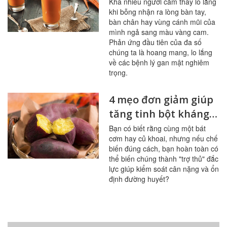
phẩm này
Khá nhiều người cảm thấy lo lắng
khi bỗng nhận ra lòng bàn tay,
bàn chân hay vùng cánh mũi của
mình ngả sang màu vàng cam.
Phản ứng đầu tiên của đa số
chúng ta là hoang mang, lo lắng
về các bệnh lý gan mật nghiêm
trọng.
4 mẹo đơn giảm giúp
tăng tinh bột kháng
trong bữa ăn
Bạn có biết rằng cùng một bát
cơm hay củ khoai, nhưng nếu chế
biến đúng cách, bạn hoàn toàn có
thể biến chúng thành "trợ thủ" đắc
lực giúp kiểm soát cân nặng và ổn
định đường huyết?