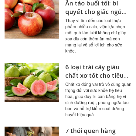
Ăn táo buổi tối: bí
quyết cho giấc ngủ
ngon, hệ tiêu hóa
Thay vì tìm đến các loại thực
phẩm nhiều calo, việc lựa chọn
khỏe mạnh
một quả táo tươi không chỉ giúp
xoa dịu cơn thèm ăn mà còn
mang lại vô số lợi ích cho sức
khỏe.
6 loại trái cây giàu
chất xơ tốt cho tiêu
hóa, đường huyết
Chất xơ đóng vai trò vô cùng quan
trọng đối với sức khỏe hệ tiêu
hóa, giúp duy trì cân bằng hệ vi
sinh đường ruột, phòng ngừa táo
bón và hỗ trợ kiểm soát đường
huyết hiệu quả.
7 thói quen hàng