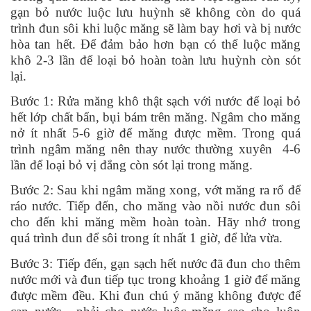
gạn bỏ nước luộc lưu huỳnh sẽ không còn do quá
trình đun sôi khi luộc măng sẽ làm bay hơi và bị nước
hòa tan hết. Để đảm bảo hơn bạn có thể luộc măng
khô 2-3 lần để loại bỏ hoàn toàn lưu huỳnh còn sót
lại.
Bước 1: Rửa măng khô thật sạch với nước để loại bỏ
hết lớp chất bẩn, bụi bám trên măng. Ngâm cho măng
nở ít nhất 5-6 giờ để măng được mềm. Trong quá
trình ngâm măng nên thay nước thường xuyên 4-6
lần để loại bỏ vị đắng còn sót lại trong măng.
Bước 2: Sau khi ngâm măng xong, vớt măng ra rổ để
ráo nước. Tiếp đến, cho măng vào nồi nước đun sôi
cho đến khi măng mềm hoàn toàn. Hãy nhớ trong
quá trình đun để sôi trong ít nhất 1 giờ, để lửa vừa.
Bước 3: Tiếp đến, gạn sạch hết nước đã đun cho thêm
nước mới và đun tiếp tục trong khoảng 1 giờ để măng
được mềm đều. Khi đun chú ý măng không được để