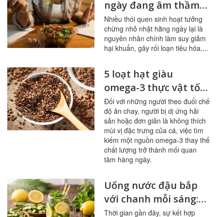
ngày đang âm thầm
tàn phá đường ruột
Nhiều thói quen sinh hoạt tưởng
chừng nhỏ nhặt hằng ngày lại là
nguyên nhân chính làm suy giảm
hại khuẩn, gây rối loạn tiêu hóa,...
5 loạt hạt giàu
omega-3 thực vật tốt
nhất cho người ít ăn
Đối với những người theo đuổi chế
độ ăn chay, người bị dị ứng hải
cá
sản hoặc đơn giản là không thích
mùi vị đặc trưng của cá, việc tìm
kiếm một nguồn omega-3 thay thế
chất lượng trở thành mối quan
tâm hàng ngày.
Uống nước đậu bắp
với chanh mỗi sáng:
bổ mạch máu, ổn
Thời gian gần đây, sự kết hợp