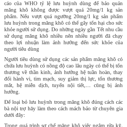
cáo của WHO tỷ lệ lưu huỳnh dùng để bảo quản
măng khô không được vượt quá 20mg/1 kg sản
phẩm. Nếu vượt quá ngưỡng 20mg/1 kg sản phẩm
lưu huỳnh trong măng khô có thể gây tổn hại cho sức
khỏe người sử dụng. Do những ngày gần Tết nhu cầu
sử dụng măng khô nhiều nên nhiều người đã chạy
theo lợi nhuận làm ảnh hưởng đến sức khỏe của
người tiêu dùng
Người tiêu dùng sử dụng các sản phẩm măng khô có
chứa lưu huỳnh có nồng độ cao lâu ngày có thể bị tổn
thương về thần kinh, ảnh hưởng hệ tuần hoàn, thay
đổi hành vi, tim mạch, suy giảm thị lực, tổn thương
mắt, hệ miễn dịch, tuyến nội tiết,… cũng bị ảnh
hưởng.
Để loại bỏ lưu huỳnh trong măng khô đúng cách các
bà nội trợ hãy làm theo cách mách bảo từ chuyên gia
dưới đây:
Trong quá trình sơ chế măng khô việc ngâm rửa kỹ,