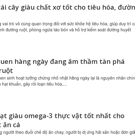
trái cây giàu chất xơ tốt cho tiêu hóa, đườ
 vai trò vô cùng quan trọng đối với sức khỏe hệ tiêu hóa, giúp duy trì 
inh đường ruột, phòng ngừa táo bón và hỗ trợ kiểm soát đường huyết
 quen hàng ngày đang âm thầm tàn phá
ruột
uen sinh hoạt tưởng chừng nhỏ nhặt hằng ngày lại là nguyên nhân chí
hại khuẩn, gây rối loạn tiêu hóa,...
hạt giàu omega-3 thực vật tốt nhất cho
t ăn cá
g người theo đuổi chế độ ăn chay, người bị dị ứng hải sản hoặc đơn gi