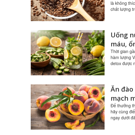
là không thí
chất lượng t
Uống n
máu, ổ
Thời gian gầ
hàm lượng Vi
detox được n
Ăn đào 
mạch m
Để thưởng th
hãy cùng đi
ngay dưới đâ