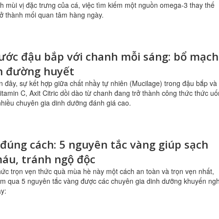
ch mùi vị đặc trưng của cá, việc tìm kiếm một nguồn omega-3 thay thế
rở thành mối quan tâm hàng ngày.
ước đậu bắp với chanh mỗi sáng: bổ mạch
n đường huyết
n đây, sự kết hợp giữa chất nhầy tự nhiên (Mucilage) trong đậu bắp và
tamin C, Axit Citric dồi dào từ chanh đang trở thành công thức thức u
hiều chuyên gia dinh dưỡng đánh giá cao.
đúng cách: 5 nguyên tắc vàng giúp sạch
áu, tránh ngộ độc
ức trọn vẹn thức quà mùa hè này một cách an toàn và trọn vẹn nhất,
ểm qua 5 nguyên tắc vàng được các chuyên gia dinh dưỡng khuyến ngh
y: