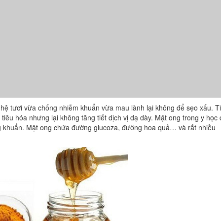
 nghệ tươi vừa chống nhiễm khuẩn vừa mau lành lại không để sẹo xấu. T
 tiêu hóa nhưng lại không tăng tiết dịch vị dạ dày. Mật ong trong y học 
g khuẩn. Mật ong chứa đường glucoza, đường hoa quả… và rất nhiều