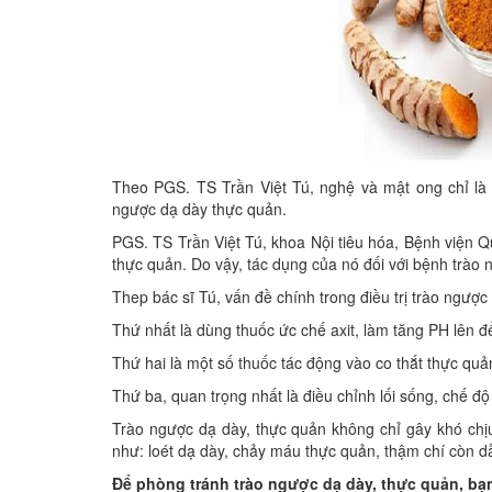
Theo PGS. TS Trần Việt Tú, nghệ và mật ong chỉ là m
ngược dạ dày thực quản.
PGS. TS Trần Việt Tú, khoa Nội tiêu hóa, Bệnh viện Q
thực quản. Do vậy, tác dụng của nó đối với bệnh trào 
Thep bác sĩ Tú, vấn đề chính trong điều trị trào ngượ
Thứ nhất là dùng thuốc ức chế axit, làm tăng PH lên đ
Thứ hai là một số thuốc tác động vào co thắt thực quả
Thứ ba, quan trọng nhất là điều chỉnh lối sống, chế độ
Trào ngược dạ dày, thực quản không chỉ gây khó ch
như: loét dạ dày, chảy máu thực quản, thậm chí còn dẫ
Để phòng tránh trào ngược dạ dày, thực quản, bạn