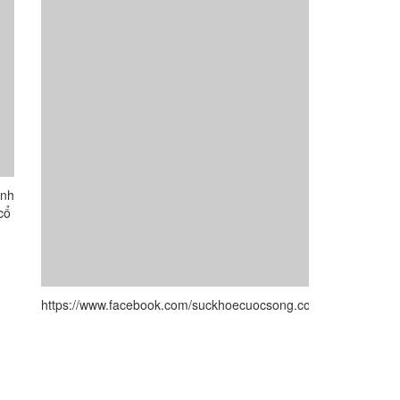
inh
cổ
https://www.facebook.com/suckhoecuocsong.com.vn/