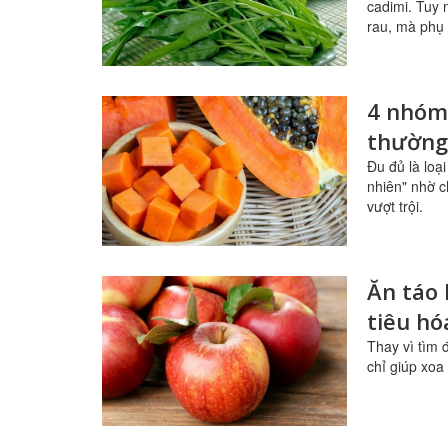
cadimi. Tuy 
rau, mà phụ 
4 nhóm
thường
Đu đủ là loạ
nhiên" nhờ c
vượt trội.
Ăn táo 
tiêu h
Thay vì tìm 
chỉ giúp xoa