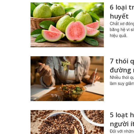
6 loại 
huyết
Chất xơ đóng
bằng hệ vi s
hiệu quả.
7 thói
đường 
Nhiều thói q
làm suy giảm 
5 loạt 
người í
Đối với nhữn