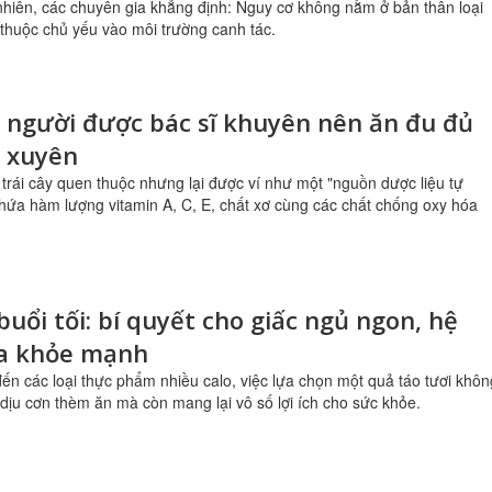
nhiên, các chuyên gia khẳng định: Nguy cơ không nằm ở bản thân loại
thuộc chủ yếu vào môi trường canh tác.
 người được bác sĩ khuyên nên ăn đu đủ
 xuyên
i trái cây quen thuộc nhưng lại được ví như một "nguồn dược liệu tự
hứa hàm lượng vitamin A, C, E, chất xơ cùng các chất chống oxy hóa
buổi tối: bí quyết cho giấc ngủ ngon, hệ
óa khỏe mạnh
đến các loại thực phẩm nhiều calo, việc lựa chọn một quả táo tươi khôn
 dịu cơn thèm ăn mà còn mang lại vô số lợi ích cho sức khỏe.