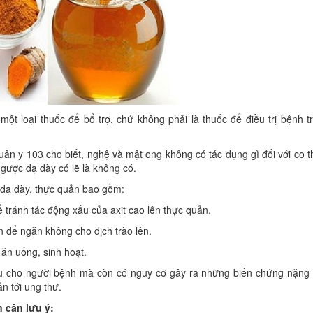
ột loại thuốc để bổ trợ, chứ không phải là thuốc để điều trị bệnh t
uân y 103 cho biết, nghệ và mật ong không có tác dụng gì đối với co t
ngược dạ dày có lẽ là không có.
c dạ dày, thực quản bao gồm:
ể tránh tác động xấu của axit cao lên thực quản.
n để ngăn không cho dịch trào lên.
 ăn uống, sinh hoạt.
ịu cho người bệnh mà còn có nguy cơ gây ra những biến chứng nặng
n tới ung thư.
 cần lưu ý: