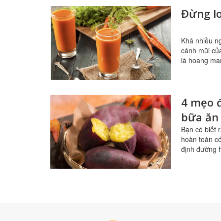
Đừng lo
Khá nhiều ng
cánh mũi củ
là hoang man
4 mẹo đ
bữa ăn
Bạn có biết 
hoàn toàn có
định đường 