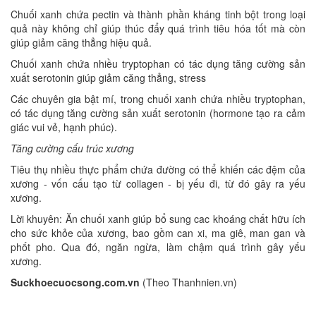
Chuối xanh chứa pectin và thành phần kháng tinh bột trong loại
quả này không chỉ giúp thúc đẩy quá trình tiêu hóa tốt mà còn
giúp giảm căng thẳng hiệu quả.
Chuối xanh chứa nhiều tryptophan có tác dụng tăng cường sản
xuất serotonin giúp giảm căng thẳng, stress
Các chuyên gia bật mí, trong chuối xanh chứa nhiều tryptophan,
có tác dụng tăng cường sản xuất serotonin (hormone tạo ra cảm
giác vui vẻ, hạnh phúc).
Tăng cường cấu trúc xương
Tiêu thụ nhiều thực phẩm chứa đường có thể khiến các đệm của
xương - vốn cấu tạo từ collagen - bị yếu đi, từ đó gây ra yếu
xương.
Lời khuyên: Ăn chuối xanh giúp bổ sung cac khoáng chất hữu ích
cho sức khỏe của xương, bao gồm can xi, ma giê, man gan và
phốt pho. Qua đó, ngăn ngừa, làm chậm quá trình gây yếu
xương.
Suckhoecuocsong.com.vn
(Theo Thanhnien.vn)