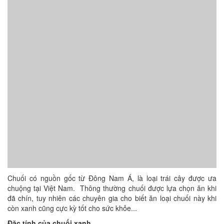
Chuối có nguồn gốc từ Đông Nam Á, là loại trái cây được ưa
chuộng tại Việt Nam. Thông thường chuối được lựa chọn ăn khi
đã chín, tuy nhiên các chuyên gia cho biết ăn loại chuối này khi
còn xanh cũng cực kỳ tốt cho sức khỏe...
Đặc tính của chuối xanh