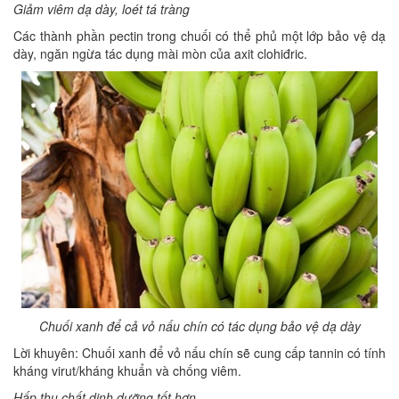
Giảm viêm dạ dày, loét tá tràng
Các thành phần pectin trong chuối có thể phủ một lớp bảo vệ dạ
dày, ngăn ngừa tác dụng mài mòn của axit clohiđric.
Chuối xanh để cả vỏ nấu chín có tác dụng bảo vệ dạ dày
Lời khuyên: Chuối xanh để vỏ nấu chín sẽ cung cấp tannin có tính
kháng virut/kháng khuẩn và chống viêm.
Hấp thu chất dinh dưỡng tốt hơn