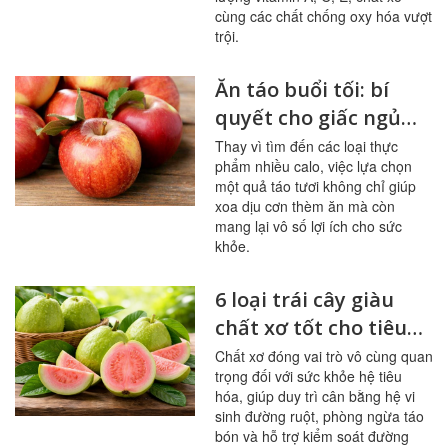
cùng các chất chống oxy hóa vượt
trội.
Ăn táo buổi tối: bí
quyết cho giấc ngủ
ngon, hệ tiêu hóa
Thay vì tìm đến các loại thực
phẩm nhiều calo, việc lựa chọn
khỏe mạnh
một quả táo tươi không chỉ giúp
xoa dịu cơn thèm ăn mà còn
mang lại vô số lợi ích cho sức
khỏe.
6 loại trái cây giàu
chất xơ tốt cho tiêu
hóa, đường huyết
Chất xơ đóng vai trò vô cùng quan
trọng đối với sức khỏe hệ tiêu
hóa, giúp duy trì cân bằng hệ vi
sinh đường ruột, phòng ngừa táo
bón và hỗ trợ kiểm soát đường