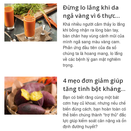
Đừng lo lắng khi da
ngả vàng vì 6 thực
phẩm này
Khá nhiều người cảm thấy lo lắng
khi bỗng nhận ra lòng bàn tay,
bàn chân hay vùng cánh mũi của
mình ngả sang màu vàng cam.
Phản ứng đầu tiên của đa số
chúng ta là hoang mang, lo lắng
về các bệnh lý gan mật nghiêm
trọng.
4 mẹo đơn giảm giúp
tăng tinh bột kháng
trong bữa ăn
Bạn có biết rằng cùng một bát
cơm hay củ khoai, nhưng nếu chế
biến đúng cách, bạn hoàn toàn có
thể biến chúng thành "trợ thủ" đắc
lực giúp kiểm soát cân nặng và ổn
định đường huyết?