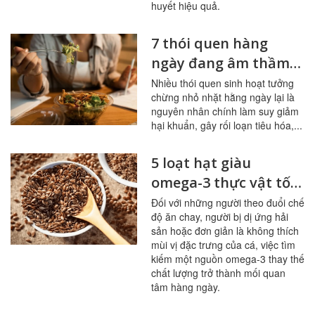
huyết hiệu quả.
7 thói quen hàng
ngày đang âm thầm
tàn phá đường ruột
Nhiều thói quen sinh hoạt tưởng
chừng nhỏ nhặt hằng ngày lại là
nguyên nhân chính làm suy giảm
hại khuẩn, gây rối loạn tiêu hóa,...
5 loạt hạt giàu
omega-3 thực vật tốt
nhất cho người ít ăn
Đối với những người theo đuổi chế
độ ăn chay, người bị dị ứng hải
cá
sản hoặc đơn giản là không thích
mùi vị đặc trưng của cá, việc tìm
kiếm một nguồn omega-3 thay thế
chất lượng trở thành mối quan
tâm hàng ngày.