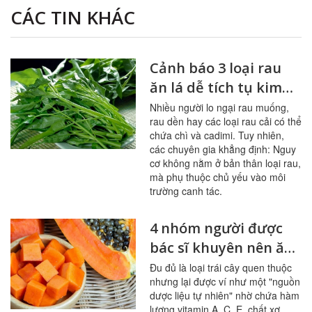
CÁC TIN KHÁC
Cảnh báo 3 loại rau
ăn lá dễ tích tụ kim
loại nặng
Nhiều người lo ngại rau muống,
rau dền hay các loại rau cải có thể
chứa chì và cadimi. Tuy nhiên,
các chuyên gia khẳng định: Nguy
cơ không nằm ở bản thân loại rau,
mà phụ thuộc chủ yếu vào môi
trường canh tác.
4 nhóm người được
bác sĩ khuyên nên ăn
đu đủ thường xuyên
Đu đủ là loại trái cây quen thuộc
nhưng lại được ví như một "nguồn
dược liệu tự nhiên" nhờ chứa hàm
lượng vitamin A, C, E, chất xơ