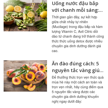
Uống nước đậu bắp
với chanh mỗi sáng:
bổ mạch máu, ổn
Thời gian gần đây, sự kết hợp
giữa chất nhầy tự nhiên
đường huyết
(Mucilage) trong đậu bắp và hàm
lượng Vitamin C, Axit Citric dồi
dào từ chanh đang trở thành công
thức thức uống detox được nhiều
chuyên gia dinh dưỡng đánh giá
cao.
Ăn đào đúng cách: 5
nguyên tắc vàng giúp
sạch mạch máu,
Để thưởng thức trọn vẹn thức quà
mùa hè này một cách an toàn và
tránh ngộ độc
trọn vẹn nhất, hãy cùng điểm qua
5 nguyên tắc vàng được các
chuyên gia dinh dưỡng khuyến
nghị ngay dưới đây: