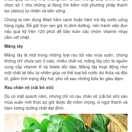
chọn số 1 cho những ai đang tìm kiếm một phương pháp thanh
lọc (detox) tự nhiên và bền vững.
Chúng ta nên dùng Atisô hầm canh hoặc hãm trà lấy nước uống
hàng ngày. Để giữ trọn vẹn giá trị dinh dưỡng, nên tránh việc đun
nấu quá kỹ trên 120 phút để bảo toàn các nhóm vitamin nhạy
cảm với nhiệt.
Măng tây
Măng tây là một trong những loại rau tốt vào mùa xuân, chúng
không chỉ chứa cực ít calo, nhiều chất xơ, măng tây còn là nguồn
cung cấp vitamin K và folate dồi dào. Măng tây hoạt động như
một chất lợi tiểu tự nhiên giúp cơ thể loại bỏ nước dư thừa và độc
tố, giảm tình trạng đầy hơi, phù nề sau những bữa ăn giàu đạm.
Rau chân vịt (cải bó xôi)
Dù có mặt quanh năm, nhưng chỉ có rau chân vịt (cải bó xôi) vào
mùa xuân mới thực sự giữ được độ mềm mọng, vị ngọt thanh và
hàm lượng dưỡng chất đạt đỉnh.