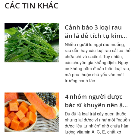
CÁC TIN KHÁC
Cảnh báo 3 loại rau
ăn lá dễ tích tụ kim
loại nặng
Nhiều người lo ngại rau muống,
rau dền hay các loại rau cải có thể
chứa chì và cadimi. Tuy nhiên,
các chuyên gia khẳng định: Nguy
cơ không nằm ở bản thân loại rau,
mà phụ thuộc chủ yếu vào môi
trường canh tác.
4 nhóm người được
bác sĩ khuyên nên ăn
đu đủ thường xuyên
Đu đủ là loại trái cây quen thuộc
nhưng lại được ví như một "nguồn
dược liệu tự nhiên" nhờ chứa hàm
lượng vitamin A, C, E, chất xơ