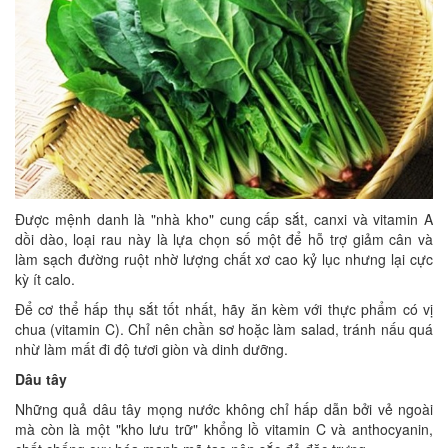
Được mệnh danh là "nhà kho" cung cấp sắt, canxi và vitamin A
dồi dào, loại rau này là lựa chọn số một để hỗ trợ giảm cân và
làm sạch đường ruột nhờ lượng chất xơ cao kỷ lục nhưng lại cực
kỳ ít calo.
Để cơ thể hấp thụ sắt tốt nhất, hãy ăn kèm với thực phẩm có vị
chua (vitamin C). Chỉ nên chần sơ hoặc làm salad, tránh nấu quá
nhừ làm mất đi độ tươi giòn và dinh dưỡng.
Dâu tây
Những quả dâu tây mọng nước không chỉ hấp dẫn bởi vẻ ngoài
mà còn là một "kho lưu trữ" khổng lồ vitamin C và anthocyanin,