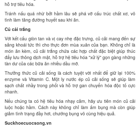
hỗ trợ tiêu hóa.
Tránh nấu quá nhừ bởi hầm lâu sẽ phá vỡ cấu trúc chất xơ, vô
tình làm tăng đường huyết sau khi ăn.
Củ cải trắng
Với kết cấu giòn tan và vị cay nhẹ đặc trưng, củ cải mang đến sự
sảng khoái tức thì cho thực đơn mùa xuân của bạn. Không chỉ là
món ăn kèm, củ cải trắng chứa các hợp chất đặc biệt giúp thúc
đẩy lưu thông dịch mật, hỗ trợ hệ tiêu hóa "xử lý" gọn gàng những
tàn dư của các bữa ăn nhiều dầu mỡ.
Thưởng thức củ cải sống là cách tuyệt vời nhất để giữ lại 100%
enzyme và Vitamin C. Một ly nước ép củ cải sống sẽ giúp làm
sạch chất nhầy trong phổi và hỗ trợ gan chuyển hóa độc tố cực
nhanh.
Nếu chúng ta có hệ tiêu hóa nhạy cảm, hãy ưu tiên món củ cải
luộc hoặc hầm. Cách này không chỉ làm ấm bụng mà còn giúp
giảm tình trạng đầy hơi, chướng bụng vô cùng hiệu quả.
Suckhoecuocsong.vn