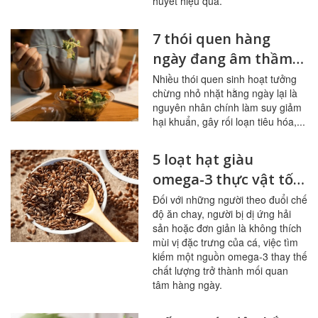
huyết hiệu quả.
7 thói quen hàng
ngày đang âm thầm
tàn phá đường ruột
Nhiều thói quen sinh hoạt tưởng
chừng nhỏ nhặt hằng ngày lại là
nguyên nhân chính làm suy giảm
hại khuẩn, gây rối loạn tiêu hóa,...
5 loạt hạt giàu
omega-3 thực vật tốt
nhất cho người ít ăn
Đối với những người theo đuổi chế
độ ăn chay, người bị dị ứng hải
cá
sản hoặc đơn giản là không thích
mùi vị đặc trưng của cá, việc tìm
kiếm một nguồn omega-3 thay thế
chất lượng trở thành mối quan
tâm hàng ngày.