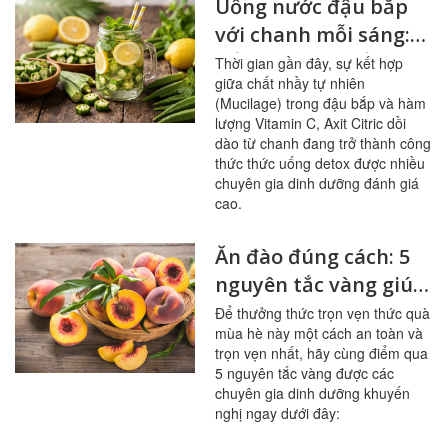
Uống nước đậu bắp
với chanh mỗi sáng:
bổ mạch máu, ổn
Thời gian gần đây, sự kết hợp
giữa chất nhầy tự nhiên
đường huyết
(Mucilage) trong đậu bắp và hàm
lượng Vitamin C, Axit Citric dồi
dào từ chanh đang trở thành công
thức thức uống detox được nhiều
chuyên gia dinh dưỡng đánh giá
cao.
Ăn đào đúng cách: 5
nguyên tắc vàng giúp
sạch mạch máu,
Để thưởng thức trọn vẹn thức quà
mùa hè này một cách an toàn và
tránh ngộ độc
trọn vẹn nhất, hãy cùng điểm qua
5 nguyên tắc vàng được các
chuyên gia dinh dưỡng khuyến
nghị ngay dưới đây: