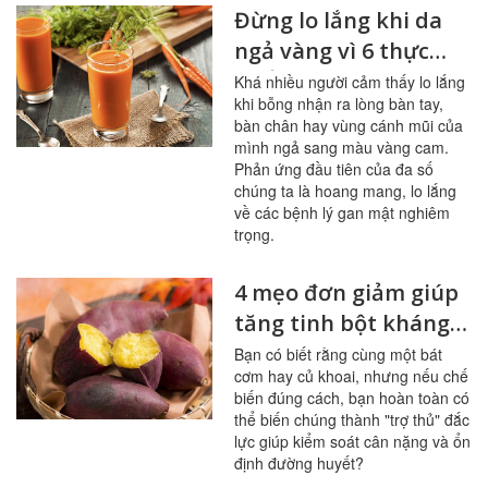
Đừng lo lắng khi da
ngả vàng vì 6 thực
phẩm này
Khá nhiều người cảm thấy lo lắng
khi bỗng nhận ra lòng bàn tay,
bàn chân hay vùng cánh mũi của
mình ngả sang màu vàng cam.
Phản ứng đầu tiên của đa số
chúng ta là hoang mang, lo lắng
về các bệnh lý gan mật nghiêm
trọng.
4 mẹo đơn giảm giúp
tăng tinh bột kháng
trong bữa ăn
Bạn có biết rằng cùng một bát
cơm hay củ khoai, nhưng nếu chế
biến đúng cách, bạn hoàn toàn có
thể biến chúng thành "trợ thủ" đắc
lực giúp kiểm soát cân nặng và ổn
định đường huyết?