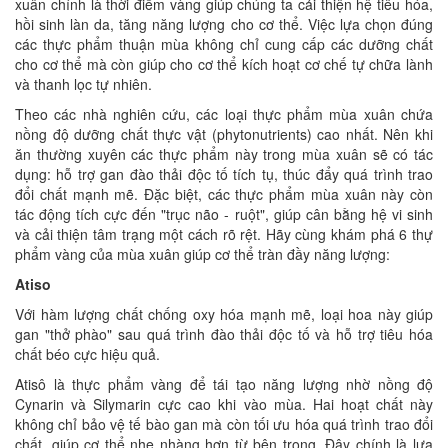
xuân chính là thời điểm vàng giúp chúng ta cải thiện hệ tiêu hóa,
hồi sinh làn da, tăng năng lượng cho cơ thể. Việc lựa chọn đúng
các thực phẩm thuận mùa không chỉ cung cấp các dưỡng chất
cho cơ thể mà còn giúp cho cơ thể kích hoạt cơ chế tự chữa lành
và thanh lọc tự nhiên.
Theo các nhà nghiên cứu, các loại thực phẩm mùa xuân chứa
nồng độ dưỡng chất thực vật (phytonutrients) cao nhất. Nên khi
ăn thường xuyên các thực phẩm này trong mùa xuân sẽ có tác
dụng: hỗ trợ gan đào thải độc tố tích tụ, thúc đẩy quá trình trao
đổi chất mạnh mẽ. Đặc biệt, các thực phẩm mùa xuân này còn
tác động tích cực đến "trục não - ruột", giúp cân bằng hệ vi sinh
và cải thiện tâm trạng một cách rõ rệt. Hãy cùng khám phá 6 thự
phẩm vàng của mùa xuân giúp cơ thể tràn đầy năng lượng:
Atiso
Với hàm lượng chất chống oxy hóa mạnh mẽ, loại hoa này giúp
gan "thở phào" sau quá trình đào thải độc tố và hỗ trợ tiêu hóa
chất béo cực hiệu quả.
Atisô là thực phẩm vàng để tái tạo năng lượng nhờ nồng độ
Cynarin và Silymarin cực cao khi vào mùa. Hai hoạt chất này
không chỉ bảo vệ tế bào gan mà còn tối ưu hóa quá trình trao đổi
chất, giúp cơ thể nhẹ nhàng hơn từ bên trong. Đây chính là lựa