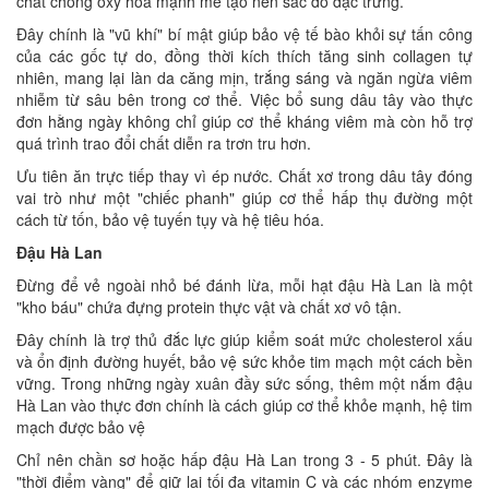
chất chống oxy hóa mạnh mẽ tạo nên sắc đỏ đặc trưng.
Đây chính là "vũ khí" bí mật giúp bảo vệ tế bào khỏi sự tấn công
của các gốc tự do, đồng thời kích thích tăng sinh collagen tự
nhiên, mang lại làn da căng mịn, trắng sáng và ngăn ngừa viêm
nhiễm từ sâu bên trong cơ thể. Việc bổ sung dâu tây vào thực
đơn hằng ngày không chỉ giúp cơ thể kháng viêm mà còn hỗ trợ
quá trình trao đổi chất diễn ra trơn tru hơn.
Ưu tiên ăn trực tiếp thay vì ép nước. Chất xơ trong dâu tây đóng
vai trò như một "chiếc phanh" giúp cơ thể hấp thụ đường một
cách từ tốn, bảo vệ tuyến tụy và hệ tiêu hóa.
Đậu Hà Lan
Đừng để vẻ ngoài nhỏ bé đánh lừa, mỗi hạt đậu Hà Lan là một
"kho báu" chứa đựng protein thực vật và chất xơ vô tận.
Đây chính là trợ thủ đắc lực giúp kiểm soát mức cholesterol xấu
và ổn định đường huyết, bảo vệ sức khỏe tim mạch một cách bền
vững. Trong những ngày xuân đầy sức sống, thêm một nắm đậu
Hà Lan vào thực đơn chính là cách giúp cơ thể khỏe mạnh, hệ tim
mạch được bảo vệ
Chỉ nên chần sơ hoặc hấp đậu Hà Lan trong 3 - 5 phút. Đây là
"thời điểm vàng" để giữ lại tối đa vitamin C và các nhóm enzyme