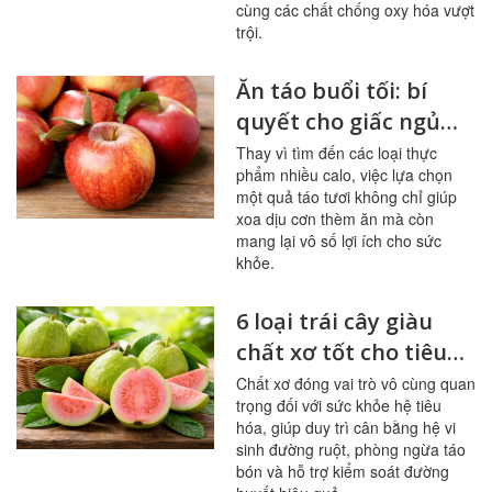
cùng các chất chống oxy hóa vượt
trội.
Ăn táo buổi tối: bí
quyết cho giấc ngủ
ngon, hệ tiêu hóa
Thay vì tìm đến các loại thực
phẩm nhiều calo, việc lựa chọn
khỏe mạnh
một quả táo tươi không chỉ giúp
xoa dịu cơn thèm ăn mà còn
mang lại vô số lợi ích cho sức
khỏe.
6 loại trái cây giàu
chất xơ tốt cho tiêu
hóa, đường huyết
Chất xơ đóng vai trò vô cùng quan
trọng đối với sức khỏe hệ tiêu
hóa, giúp duy trì cân bằng hệ vi
sinh đường ruột, phòng ngừa táo
bón và hỗ trợ kiểm soát đường