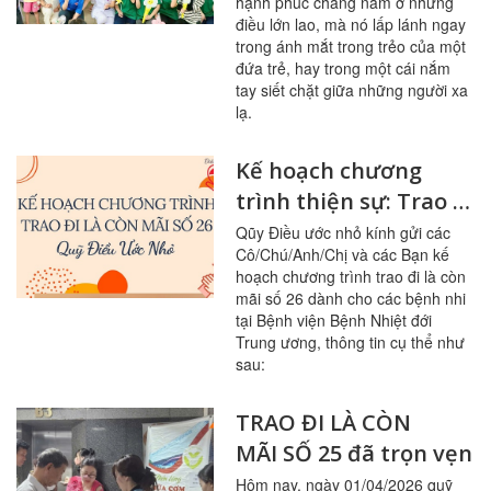
hạnh phúc chẳng nằm ở những
điều lớn lao, mà nó lấp lánh ngay
trong ánh mắt trong trẻo của một
đứa trẻ, hay trong một cái nắm
tay siết chặt giữa những người xa
lạ.
Kế hoạch chương
trình thiện sự: Trao đi
là còn mãi số 26
Qũy Điều ước nhỏ kính gửi các
Cô/Chú/Anh/Chị và các Bạn kế
hoạch chương trình trao đi là còn
mãi số 26 dành cho các bệnh nhi
tại Bệnh viện Bệnh Nhiệt đới
Trung ương, thông tin cụ thể như
sau:
TRAO ĐI LÀ CÒN
MÃI SỐ 25 đã trọn vẹn
Hôm nay, ngày 01/04/2026 quỹ