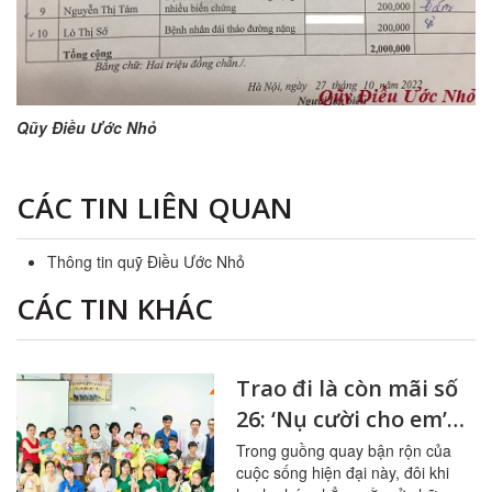
Qũy Điều Ước Nhỏ
CÁC TIN LIÊN QUAN
Thông tin quỹ Điều Ước Nhỏ
CÁC TIN KHÁC
Trao đi là còn mãi số
26: ‘Nụ cười cho em’
tại Bệnh viện Nhiệt
Trong guồng quay bận rộn của
cuộc sống hiện đại này, đôi khi
đới Trung ương