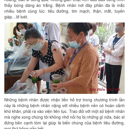
thấy bóng dáng áo trắng. Bệnh nhân nơi đây phần đa là mắc
nhiều bệnh cùng lúc: tiểu đường, tim mạch, thận, mắt, tuyến
giáp…lở loét.
Những bệnh nhân được nhận tiền hỗ trợ trong chương trình lần
này là những bệnh nhân nặng với nhiều bệnh nền có hoàn cảnh
khó khăn, phải ra vào viện liên tục. Trao đổi với một số bệnh nhân
mà nghe xong chúng tôi không nhớ nổi họ bị những gì nữa, bác sĩ
đứng bên cạnh tóm lại giúp là biến chúng của bệnh tiêu đường,
mọi thứ hỏng gần hết.