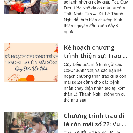
se lạnh những ngày giáp Tết, Quỹ
Điều Ước Nhỏ đã có mặt tại xóm
Thật Nhân Tạo – 121 Lê Thanh
Nghị để thực hiện chương trình
thiện nguyện đầu xuân đầy ý
nghĩa.
Kế hoạch chương
trình thiện sự: Trao đi
là còn mãi số 24
Qũy Điều ước nhỏ kính gửi các
Cô/Chú/Anh/Chị và các Bạn kế
hoạch chương trình trao đi là còn
mãi số 24 dành cho các bệnh
nhân chạy thận nhân tạo tại xóm
thận Lê Thanh Nghị, thông tin cụ
thể như sau:
Chương trình trao đi
là còn mãi số 22: Vui
cùng niềm vui của đất
Tháng 9 tiết trời Hà Nội đã vào