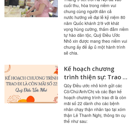
cuối thu, hòa trong niềm vui
nước tại xóm thận
chung cùng người dân cả
nhân tạo Lê Thanh
nước hướng về đại lễ kỷ niệm 80
Nghị
năm Quốc khánh 2/9 với khát
vọng hùng cường, thấm đẫm niềm
tự hào dân tộc, Quỹ Điều Ước
Nhỏ xin được mang theo niềm vui
chung ấy để ấp ủ một hành trình
sẻ chia.
Kế hoạch chương
trình thiện sự: Trao đi
là còn mãi số 22
Qũy Điều ước nhỏ kính gửi các
Cô/Chú/Anh/Chị và các Bạn kế
hoạch chương trình trao đi là còn
mãi số 22 dành cho các bệnh
nhân chạy thận nhân tạo tại xóm
thận Lê Thanh Nghị, thông tin cụ
thể như sau: