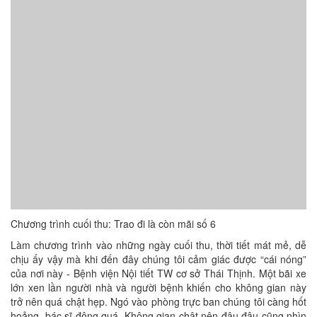
Chương trình cuối thu: Trao đi là còn mãi số 6
Làm chương trình vào những ngày cuối thu, thời tiết mát mẻ, dễ
chịu ấy vậy mà khi đến đây chúng tôi cảm giác được “cái nóng”
của nơi này - Bệnh viện Nội tiết TW cơ sở Thái Thịnh. Một bãi xe
lớn xen lần người nhà và người bệnh khiến cho không gian này
trở nên quá chật hẹp. Ngó vào phòng trực ban chúng tôi càng hốt
hoảng, bác sĩ đông quá. Không gian chật nên đâu đâu cũng nhìn