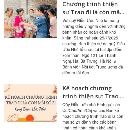
Chương trình thiện
sự Trao đi là còn mãi
số 21: suất ăn ấm lòng
Với quỹ Điều Ước Nhỏ là mang
những điều ý nghĩa đến với những
bệnh nhân có hoàn cảnh khó
khăn. Sáng thứ sáu 25/7/2025
chương trình thiện sự do quỹ Điều
Ước Nhỏ tổ chức tại hai địa điểm
xóm thận, Ngõ 121 Lê Thanh
Nghị, Hai Bà Trưng, Hà Nội &
Bệnh viện Nội tiết Trung ương đã
diễn ra tốt đẹp.
Kế hoạch chương
trình thiện sự: Trao đi
là còn mãi số 21
Qũy Điều ước nhỏ Kính gửi các
Cô/Chú/Anh/Chị và các Bạn kế
hoạch chương trình trao đi là còn
mãi số 21 dành cho các bệnh
nhân có hoàn cảnh khó khăn.