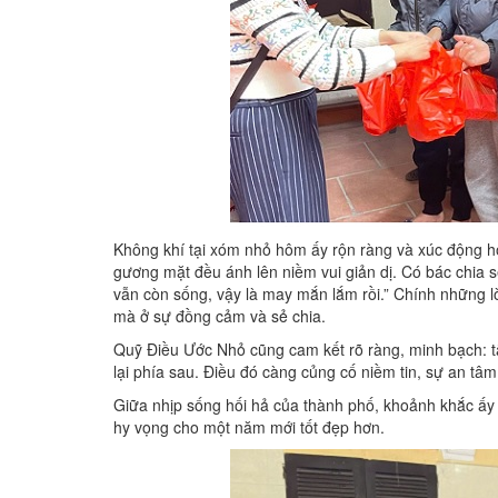
Không khí tại xóm nhỏ hôm ấy rộn ràng và xúc động hơ
gương mặt đều ánh lên niềm vui giản dị. Có bác chia 
vẫn còn sống, vậy là may mắn lắm rồi.” Chính những l
mà ở sự đồng cảm và sẻ chia.
Quỹ Điều Ước Nhỏ cũng cam kết rõ ràng, minh bạch: tấ
lại phía sau. Điều đó càng củng cố niềm tin, sự an t
Giữa nhịp sống hối hả của thành phố, khoảnh khắc ấy 
hy vọng cho một năm mới tốt đẹp hơn.