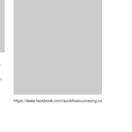
n
n
https://www.facebook.com/suckhoecuocsong.com.vn/