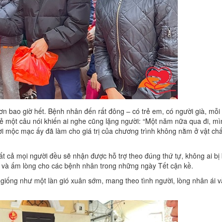
n bao giờ hết. Bệnh nhân đến rất đông – có trẻ em, có người già, mỗi
sẻ một câu nói khiến ai nghe cũng lặng người: “Một năm nữa qua đi, mì
ời mộc mạc ấy đã làm cho giá trị của chương trình không nằm ở vật chấ
t cả mọi người đều sẽ nhận được hỗ trợ theo đúng thứ tự, không ai bị
âm và ấm lòng cho các bệnh nhân trong những ngày Tết cận kề.
giống như một làn gió xuân sớm, mang theo tình người, lòng nhân ái v