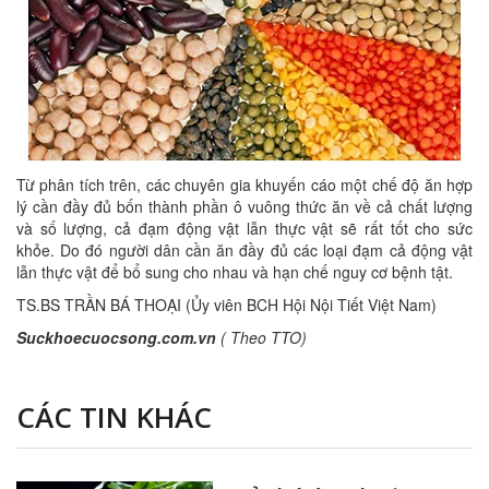
Từ phân tích trên, các chuyên gia khuyến cáo một chế độ ăn hợp
lý cần đầy đủ bốn thành phần ô vuông thức ăn về cả chất lượng
và số lượng, cả đạm động vật lẫn thực vật sẽ rất tốt cho sức
khỏe. Do đó người dân cần ăn đầy đủ các loại đạm cả động vật
lẫn thực vật để bổ sung cho nhau và hạn chế nguy cơ bệnh tật.
TS.BS TRẦN BÁ THOẠI (Ủy viên BCH Hội Nội Tiết Việt Nam)
Suckhoecuocsong.com.vn
( Theo TTO)
CÁC TIN KHÁC