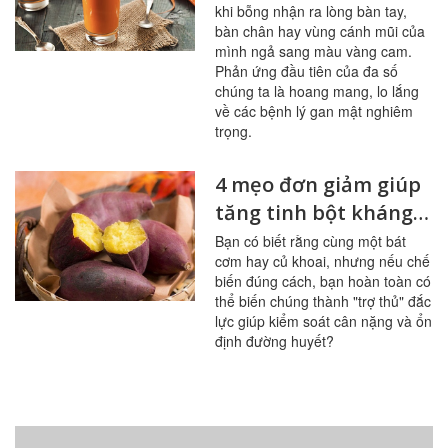
khi bỗng nhận ra lòng bàn tay,
bàn chân hay vùng cánh mũi của
mình ngả sang màu vàng cam.
Phản ứng đầu tiên của đa số
chúng ta là hoang mang, lo lắng
về các bệnh lý gan mật nghiêm
trọng.
4 mẹo đơn giảm giúp
tăng tinh bột kháng
trong bữa ăn
Bạn có biết rằng cùng một bát
cơm hay củ khoai, nhưng nếu chế
biến đúng cách, bạn hoàn toàn có
thể biến chúng thành "trợ thủ" đắc
lực giúp kiểm soát cân nặng và ổn
định đường huyết?