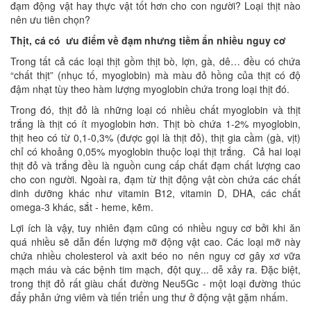
đạm động vật hay thực vật tốt hơn cho con người? Loại thịt nào
nên ưu tiên chọn?
Thịt, cá có ưu điểm về đạm nhưng tiềm ẩn nhiều nguy cơ
Trong tất cả các loại thịt gồm thịt bò, lợn, gà, dê… đều có chứa
“chất thịt” (nhục tố, myoglobin) mà màu đỏ hồng của thịt có độ
đậm nhạt tùy theo hàm lượng myoglobin chứa trong loại thịt đó.
Trong đó, thịt đỏ là những loại có nhiều chất myoglobin và thịt
trắng là thịt có ít myoglobin hơn. Thịt bò chứa 1-2% myoglobin,
thịt heo có từ 0,1-0,3% (được gọi là thịt đỏ), thịt gia cầm (gà, vịt)
chỉ có khoảng 0,05% myoglobin thuộc loại thịt trắng. Cả hai loại
thịt đỏ và trắng đều là nguồn cung cấp chất đạm chất lượng cao
cho con người. Ngoài ra, đạm từ thịt động vật còn chứa các chất
dinh dưỡng khác như vitamin B12, vitamin D, DHA, các chất
omega-3 khác, sắt - heme, kẽm.
Lợi ích là vậy, tuy nhiên đạm cũng có nhiều nguy cơ bởi khi ăn
quá nhiều sẽ dẫn đến lượng mỡ động vật cao. Các loại mỡ này
chứa nhiều cholesterol và axit béo no nên nguy cơ gây xơ vữa
mạch máu và các bệnh tim mạch, đột quỵ... dễ xảy ra. Đặc biệt,
trong thịt đỏ rất giàu chất đường Neu5Gc - một loại đường thúc
đẩy phản ứng viêm và tiến triển ung thư ở động vật gặm nhấm.