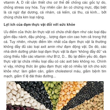
vitamin A, D rất cần thiết cho cơ thể để chống các gốc tự do,
chống stress oxy hóa. Tuy nhiên cần ăn có chừng mực, đặc biệt
là cá ngừ đại dương, cá nhám, cá kiếm, cá thu, cá kình... bởi
chúng chứa kim loại nặng.
Lợi ích của đạm thực vật đối với sức khỏe
Ưu điểm của thức ăn thực vật có chứa chất đạm như các loại đậu
gồm đậu nành, đậu phộng... lượng đạm còn cao hơn cả trong thịt
cá. Tuy nhiên, nhược điểm lớn nhất của đạm thực vật là thường
không đầy đủ các loại axit amin như đạm động vật. Do đó, các
nhà dinh dưỡng phân loại đạm thực vật là đạm “không đầy đủ” và
cũng thiếu hẳn các vitamin như B12, D... Bù lại điểm yếu đó, đạm
thực vật lại chứa nhiều loại dầu có các axit béo không no. Chính
vì vậy, những thức ăn giàu đạm thực vật có nhiều lợi ích cho sức
khỏe như: làm giảm cân, giảm cholesterol máu, giảm bệnh tim
mạch, giảm tỉ lệ đái tháo đường...