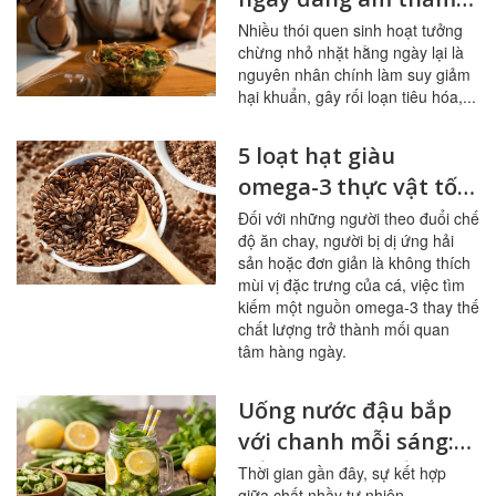
tàn phá đường ruột
Nhiều thói quen sinh hoạt tưởng
chừng nhỏ nhặt hằng ngày lại là
nguyên nhân chính làm suy giảm
hại khuẩn, gây rối loạn tiêu hóa,...
5 loạt hạt giàu
omega-3 thực vật tốt
nhất cho người ít ăn
Đối với những người theo đuổi chế
độ ăn chay, người bị dị ứng hải
cá
sản hoặc đơn giản là không thích
mùi vị đặc trưng của cá, việc tìm
kiếm một nguồn omega-3 thay thế
chất lượng trở thành mối quan
tâm hàng ngày.
Uống nước đậu bắp
với chanh mỗi sáng:
bổ mạch máu, ổn
Thời gian gần đây, sự kết hợp
giữa chất nhầy tự nhiên