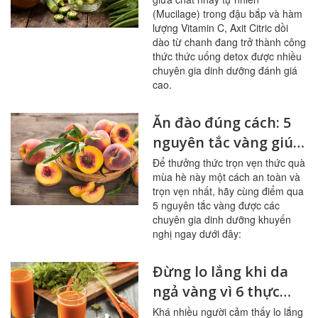
đường huyết
(Mucilage) trong đậu bắp và hàm
lượng Vitamin C, Axit Citric dồi
dào từ chanh đang trở thành công
thức thức uống detox được nhiều
chuyên gia dinh dưỡng đánh giá
cao.
Ăn đào đúng cách: 5
nguyên tắc vàng giúp
sạch mạch máu,
Để thưởng thức trọn vẹn thức quà
mùa hè này một cách an toàn và
tránh ngộ độc
trọn vẹn nhất, hãy cùng điểm qua
5 nguyên tắc vàng được các
chuyên gia dinh dưỡng khuyến
nghị ngay dưới đây:
Đừng lo lắng khi da
ngả vàng vì 6 thực
phẩm này
Khá nhiều người cảm thấy lo lắng