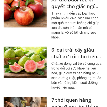
quyết cho giấc ngủ
ngon, hệ tiêu hóa
Thay vì tìm đến các loại thực
phẩm nhiều calo, việc lựa chọn
khỏe mạnh
một quả táo tươi không chỉ giúp
xoa dịu cơn thèm ăn mà còn
mang lại vô số lợi ích cho sức
khỏe.
6 loại trái cây giàu
chất xơ tốt cho tiêu
hóa, đường huyết
Chất xơ đóng vai trò vô cùng quan
trọng đối với sức khỏe hệ tiêu
hóa, giúp duy trì cân bằng hệ vi
sinh đường ruột, phòng ngừa táo
bón và hỗ trợ kiểm soát đường
huyết hiệu quả.
7 thói quen hàng
ngày đang âm thầm