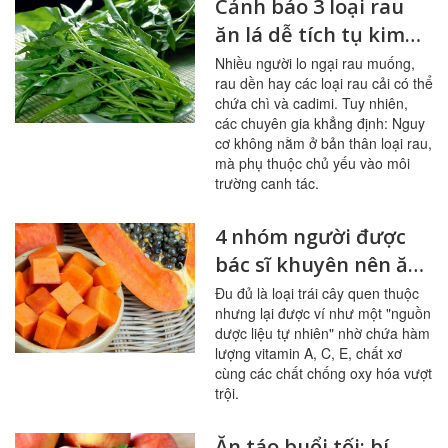
Cảnh báo 3 loại rau
ăn lá dễ tích tụ kim
loại nặng
Nhiều người lo ngại rau muống,
rau dền hay các loại rau cải có thể
chứa chì và cadimi. Tuy nhiên,
các chuyên gia khẳng định: Nguy
cơ không nằm ở bản thân loại rau,
mà phụ thuộc chủ yếu vào môi
trường canh tác.
4 nhóm người được
bác sĩ khuyên nên ăn
đu đủ thường xuyên
Đu đủ là loại trái cây quen thuộc
nhưng lại được ví như một "nguồn
dược liệu tự nhiên" nhờ chứa hàm
lượng vitamin A, C, E, chất xơ
cùng các chất chống oxy hóa vượt
trội.
Ăn táo buổi tối: bí