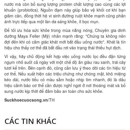
nước mà còn bổ sung lượng protein chất lượng cao cùng các lợi
khuẩn (probiotics). Nguồn đạm này giúp bảo vệ khối cơ khi bạn
giảm cân, đồng thời hệ vi sinh đường ruột khỏe mạnh cũng phản
ánh trực tiếp qua một làn da sáng khỏe, ít bọc mụn.
Để tối ưu hóa sức khỏe trong mùa nắng nóng, Chuyên gia dinh
dưỡng Maya Feller (Mỹ) nhấn mạnh rằng: "Chúng ta không nên
đợi đến khi có cảm giác khát mới bắt đầu uống nước". Khát là tín
hiệu cho thấy cơ thể đã bắt đầu rơi vào trạng thái thiếu hụt dịch.
Vì vậy, hãy chủ động kết hợp việc uống nước lọc đều đặn từng
ngụm nhỏ suốt cả ngày với một chế độ ăn giàu rau xanh, trái cây
tươi kể trên. Bên cạnh đó, cũng cần lưu ý theo dõi các tín hiệu từ
cơ thể. Nếu xuất hiện các triệu chứng như chóng mặt, khô miệng
kéo dài, nước tiểu có màu sẫm hoặc nhịp tim nhanh, đó là dấu
hiệu cảnh báo cơ thể cần được nghỉ ngơi ở nơi thoáng mát và bổ
sung nước kịp thời để đảm bảo an toàn cho sức khỏe.
Suckhoecuocsong.vn
/TH
CÁC TIN KHÁC