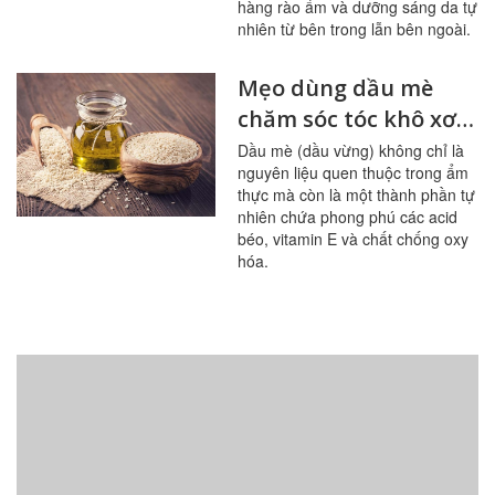
hàng rào ẩm và dưỡng sáng da tự
nhiên từ bên trong lẫn bên ngoài.
Mẹo dùng dầu mè
chăm sóc tóc khô xơ,
giảm gãy rụng
Dầu mè (dầu vừng) không chỉ là
nguyên liệu quen thuộc trong ẩm
thực mà còn là một thành phần tự
nhiên chứa phong phú các acid
béo, vitamin E và chất chống oxy
hóa.