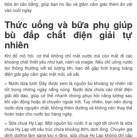
bữa ăn cân bằng, giúp bạn no lâu và giảm cảm giác thèm ăn vặt
vào cuối ngày.
Thức uống và bữa phụ giúp
bù đắp chất điện giải tự
nhiên
Khi đổ mồ hôi, cơ thể không chỉ mất nước mà còn mất đi các
khoáng chất thiết yếu như kali, natri và magie. Nếu chỉ uống nước
lọc thông thường với số lượng lớn, bạn dễ gặp tình trạng loãng
điện giải gây cảm giác mệt mỏi, uể oải.
+ Nước dừa tươi: Đây được xem là nguồn bù khoáng tự nhiên rất
tốt trong những ngày nắng nóng. Nước dừa chứa các chất điện
giải dồi dào, giúp cơ thể nhanh chóng phục hồi năng lượng sau
khi vận động hoặc di chuyển ngoài trời. Tuy nhiên, bạn nên dùng
nước dừa nguyên chất, không thêm đường và không nên thay thế
hoàn toàn cho nước lọc hàng ngày.
+ Sữa chua Hy Lạp: Một nguồn bù nước ít ai ngờ tới chính là sữa
chua Hy Lạp với cấu trúc chứa khoảng 80% dịch lỏng. Chuyên gia
dinh dưỡng lâm sàng lưu ý rằng, sữa chua Hy Lạp không chỉ cấp