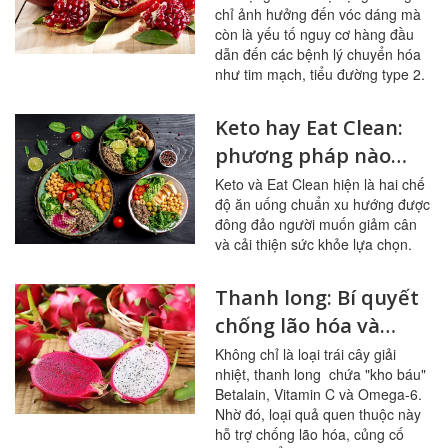
chỉ ảnh hưởng đến vóc dáng mà
còn là yếu tố nguy cơ hàng đầu
dẫn đến các bệnh lý chuyển hóa
như tim mạch, tiểu đường type 2.
Keto hay Eat Clean:
phương pháp nào
giúp giảm cân tốt
Keto và Eat Clean hiện là hai chế
độ ăn uống chuẩn xu hướng được
hơn?
đông đảo người muốn giảm cân
và cải thiện sức khỏe lựa chọn.
Thanh long: Bí quyết
chống lão hóa và
dưỡng da căng bóng
Không chỉ là loại trái cây giải
nhiệt, thanh long chứa "kho báu"
Betalain, Vitamin C và Omega-6.
Nhờ đó, loại quả quen thuộc này
hỗ trợ chống lão hóa, củng cố