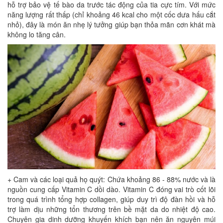
hỗ trợ bảo vệ tế bào da trước tác động của tia cực tím. Với mức
năng lượng rất thấp (chỉ khoảng 46 kcal cho một cốc dưa hấu cắt
nhỏ), đây là món ăn nhẹ lý tưởng giúp bạn thỏa mãn cơn khát mà
không lo tăng cân.
+ Cam và các loại quả họ quýt: Chứa khoảng 86 - 88% nước và là
nguồn cung cấp Vitamin C dồi dào. Vitamin C đóng vai trò cốt lõi
trong quá trình tổng hợp collagen, giúp duy trì độ đàn hồi và hỗ
trợ làm dịu những tổn thương trên bề mặt da do nhiệt độ cao.
Chuyên gia dinh dưỡng khuyến khích bạn nên ăn nguyên múi