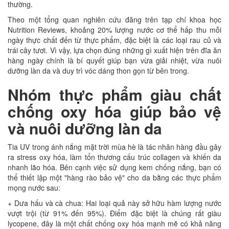
thường.
Theo một tổng quan nghiên cứu đăng trên tạp chí khoa học
Nutrition Reviews, khoảng 20% lượng nước cơ thể hấp thu mỗi
ngày thực chất đến từ thực phẩm, đặc biệt là các loại rau củ và
trái cây tươi. Vì vậy, lựa chọn đúng những gì xuất hiện trên đĩa ăn
hàng ngày chính là bí quyết giúp bạn vừa giải nhiệt, vừa nuôi
dưỡng làn da và duy trì vóc dáng thon gọn từ bên trong.
Nhóm thực phẩm giàu chất
chống oxy hóa giúp bảo vệ
và nuôi dưỡng làn da
Tia UV trong ánh nắng mặt trời mùa hè là tác nhân hàng đầu gây
ra stress oxy hóa, làm tổn thương cấu trúc collagen và khiến da
nhanh lão hóa. Bên cạnh việc sử dụng kem chống nắng, bạn có
thể thiết lập một "hàng rào bảo vệ" cho da bằng các thực phẩm
mọng nước sau:
+ Dưa hấu và cà chua: Hai loại quả này sở hữu hàm lượng nước
vượt trội (từ 91% đến 95%). Điểm đặc biệt là chúng rất giàu
lycopene, đây là một chất chống oxy hóa mạnh mẽ có khả năng