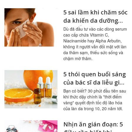
5 sai lầm khi chăm sóc
da khiến da dưỡng
mãi vẫn xỉn màu
Dù đã đầu tư vào các dòng serum
cao cấp chứa Vitamin C,
Niacinamide hay Alpha Arbutin,
không ít người vẫn đối mặt với làn
da thâm sạm, thiếu sức sống và
chậm mờ thâm.
5 thói quen buổi sáng
của bác sĩ da liễu giúp
hạn chế lão hóa hiệu
Bạn có biết? 30 phút đầu tiên sau
khi thức dậy chính là "thời điểm
quả
vàng" quyết định tốc độ lão hóa
của làn da trong 10, 20 năm tới.
Nhịn ăn gián đoạn: 5