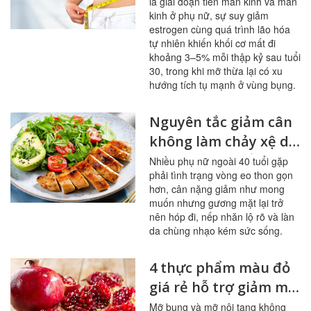
là giai đoạn tiền mãn kinh và mãn
niên
kinh ở phụ nữ, sự suy giảm
estrogen cùng quá trình lão hóa
tự nhiên khiến khối cơ mất đi
khoảng 3–5% mỗi thập kỷ sau tuổi
30, trong khi mỡ thừa lại có xu
hướng tích tụ mạnh ở vùng bụng.
Nguyên tắc giảm cân
không làm chảy xệ da
cho phụ nữ tuổi 40
Nhiều phụ nữ ngoài 40 tuổi gặp
phải tình trạng vòng eo thon gọn
hơn, cân nặng giảm như mong
muốn nhưng gương mặt lại trở
nên hóp đi, nếp nhăn lộ rõ và làn
da chùng nhạo kém sức sống.
4 thực phẩm màu đỏ
giá rẻ hỗ trợ giảm mỡ
bụng hiệu quả
Mỡ bụng và mỡ nội tạng không