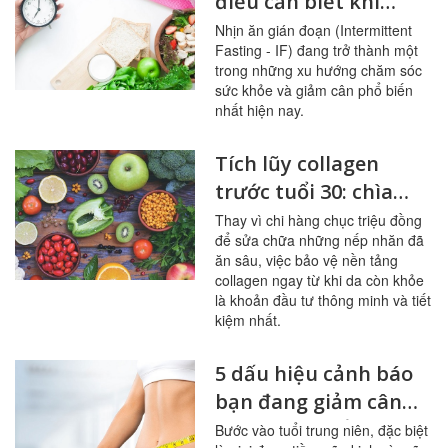
điều cần biết khi
giảm cân
Nhịn ăn gián đoạn (Intermittent
Fasting - IF) đang trở thành một
trong những xu hướng chăm sóc
sức khỏe và giảm cân phổ biến
nhất hiện nay.
Tích lũy collagen
trước tuổi 30: chìa
khóa cho làn da
Thay vì chi hàng chục triệu đồng
để sửa chữa những nếp nhăn đã
không tuổi
ăn sâu, việc bảo vệ nền tảng
collagen ngay từ khi da còn khỏe
là khoản đầu tư thông minh và tiết
kiệm nhất.
5 dấu hiệu cảnh báo
bạn đang giảm cân
sai cách ở tuổi trung
Bước vào tuổi trung niên, đặc biệt