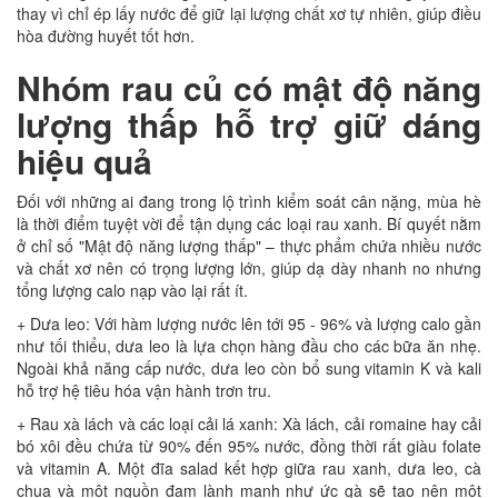
thay vì chỉ ép lấy nước để giữ lại lượng chất xơ tự nhiên, giúp điều
hòa đường huyết tốt hơn.
Nhóm rau củ có mật độ năng
lượng thấp hỗ trợ giữ dáng
hiệu quả
Đối với những ai đang trong lộ trình kiểm soát cân nặng, mùa hè
là thời điểm tuyệt vời để tận dụng các loại rau xanh. Bí quyết nằm
ở chỉ số "Mật độ năng lượng thấp" – thực phẩm chứa nhiều nước
và chất xơ nên có trọng lượng lớn, giúp dạ dày nhanh no nhưng
tổng lượng calo nạp vào lại rất ít.
+ Dưa leo: Với hàm lượng nước lên tới 95 - 96% và lượng calo gần
như tối thiểu, dưa leo là lựa chọn hàng đầu cho các bữa ăn nhẹ.
Ngoài khả năng cấp nước, dưa leo còn bổ sung vitamin K và kali
hỗ trợ hệ tiêu hóa vận hành trơn tru.
+ Rau xà lách và các loại cải lá xanh: Xà lách, cải romaine hay cải
bó xôi đều chứa từ 90% đến 95% nước, đồng thời rất giàu folate
và vitamin A. Một đĩa salad kết hợp giữa rau xanh, dưa leo, cà
chua và một nguồn đạm lành mạnh như ức gà sẽ tạo nên một