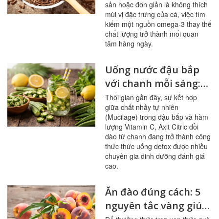
sản hoặc đơn giản là không thích
mùi vị đặc trưng của cá, việc tìm
kiếm một nguồn omega-3 thay thế
chất lượng trở thành mối quan
tâm hàng ngày.
Uống nước đậu bắp
với chanh mỗi sáng:
bổ mạch máu, ổn
Thời gian gần đây, sự kết hợp
giữa chất nhầy tự nhiên
đường huyết
(Mucilage) trong đậu bắp và hàm
lượng Vitamin C, Axit Citric dồi
dào từ chanh đang trở thành công
thức thức uống detox được nhiều
chuyên gia dinh dưỡng đánh giá
cao.
Ăn đào đúng cách: 5
nguyên tắc vàng giúp