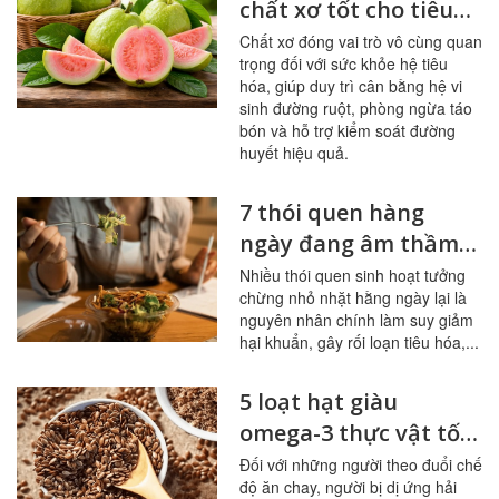
chất xơ tốt cho tiêu
hóa, đường huyết
Chất xơ đóng vai trò vô cùng quan
trọng đối với sức khỏe hệ tiêu
hóa, giúp duy trì cân bằng hệ vi
sinh đường ruột, phòng ngừa táo
bón và hỗ trợ kiểm soát đường
huyết hiệu quả.
7 thói quen hàng
ngày đang âm thầm
tàn phá đường ruột
Nhiều thói quen sinh hoạt tưởng
chừng nhỏ nhặt hằng ngày lại là
nguyên nhân chính làm suy giảm
hại khuẩn, gây rối loạn tiêu hóa,...
5 loạt hạt giàu
omega-3 thực vật tốt
nhất cho người ít ăn
Đối với những người theo đuổi chế
độ ăn chay, người bị dị ứng hải
cá