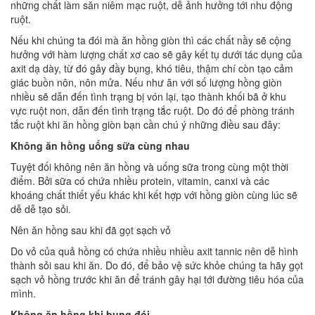
những chất làm săn niêm mạc ruột, dễ ảnh hưởng tới nhu động
ruột.
Nếu khi chúng ta đói mà ăn hồng giòn thì các chất nầy sẽ cộng
hưởng với hàm lượng chất xơ cao sẽ gây kết tụ dưới tác dụng của
axit dạ dày, từ đó gây đầy bụng, khó tiêu, thậm chí còn tạo cảm
giác buồn nôn, nôn mửa. Nếu như ăn với số lượng hồng giòn
nhiều sẽ dẫn đến tình trạng bị vón lại, tạo thành khối bã ở khu
vực ruột non, dẫn đến tình trạng tắc ruột. Do đó để phòng tránh
tắc ruột khi ăn hồng giòn bạn cần chú ý những điều sau đây:
Không ăn hồng uống sữa cùng nhau
Tuyệt đối không nên ăn hồng và uống sữa trong cùng một thời
điểm. Bởi sữa có chứa nhiều protein, vitamin, canxi và các
khoáng chất thiết yếu khác khi kết hợp với hồng giòn cùng lúc sẽ
dễ dễ tạo sỏi.
Nên ăn hồng sau khi đã gọt sạch vỏ
Do vỏ của quả hồng có chứa nhiều nhiều axit tannic nên dễ hình
thành sỏi sau khi ăn. Do đó, để bảo vệ sức khỏe chúng ta hãy gọt
sạch vỏ hồng trước khi ăn để tránh gây hại tới đường tiêu hóa của
mình.
Không ăn hồng khi bụng đói