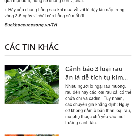
qua một đêm, hồng sẽ không còn vị chát.
+ Hãy xếp chung hồng sau khi mua về với lê đậy kín nắp trong
vòng 3-5 ngày vị chát của hồng sẽ mất đi.
Suckhoecuocsong.vn/TH
CÁC TIN KHÁC
Cảnh báo 3 loại rau
ăn lá dễ tích tụ kim
loại nặng
Nhiều người lo ngại rau muống,
rau dền hay các loại rau cải có thể
chứa chì và cadimi. Tuy nhiên,
các chuyên gia khẳng định: Nguy
cơ không nằm ở bản thân loại rau,
mà phụ thuộc chủ yếu vào môi
trường canh tác.