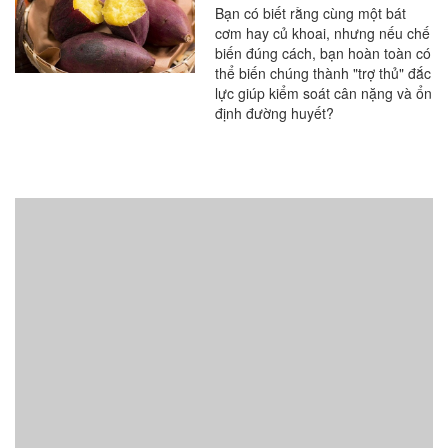
trong bữa ăn
Bạn có biết rằng cùng một bát
cơm hay củ khoai, nhưng nếu chế
biến đúng cách, bạn hoàn toàn có
thể biến chúng thành "trợ thủ" đắc
lực giúp kiểm soát cân nặng và ổn
định đường huyết?