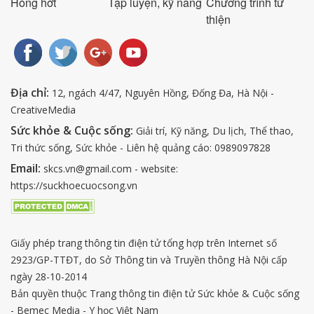
Hóng hớt
Tập luyện, kỹ năng
Chương trình từ
thiện
Địa chỉ:
12, ngách 4/47, Nguyên Hồng, Đống Đa, Hà Nội -
CreativeMedia
Sức khỏe & Cuộc sống:
Giải trí, Kỹ năng, Du lịch, Thể thao,
Tri thức sống, Sức khỏe - Liên hệ quảng cáo: 0989097828
Email:
skcs.vn@gmail.com - website:
https://suckhoecuocsong.vn
Giấy phép trang thông tin điện tử tổng hợp trên Internet số
2923/GP-TTĐT, do Sở Thông tin và Truyền thông Hà Nội cấp
ngày 28-10-2014
Bản quyền thuộc Trang thông tin điện tử Sức khỏe & Cuộc sống
- Bemec Media - Y học Việt Nam