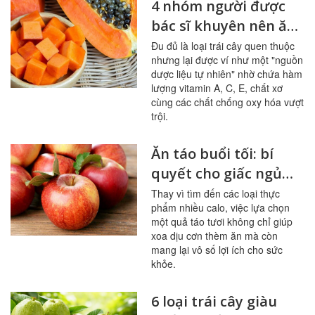
4 nhóm người được
bác sĩ khuyên nên ăn
đu đủ thường xuyên
Đu đủ là loại trái cây quen thuộc
nhưng lại được ví như một "nguồn
dược liệu tự nhiên" nhờ chứa hàm
lượng vitamin A, C, E, chất xơ
cùng các chất chống oxy hóa vượt
trội.
Ăn táo buổi tối: bí
quyết cho giấc ngủ
ngon, hệ tiêu hóa
Thay vì tìm đến các loại thực
phẩm nhiều calo, việc lựa chọn
khỏe mạnh
một quả táo tươi không chỉ giúp
xoa dịu cơn thèm ăn mà còn
mang lại vô số lợi ích cho sức
khỏe.
6 loại trái cây giàu