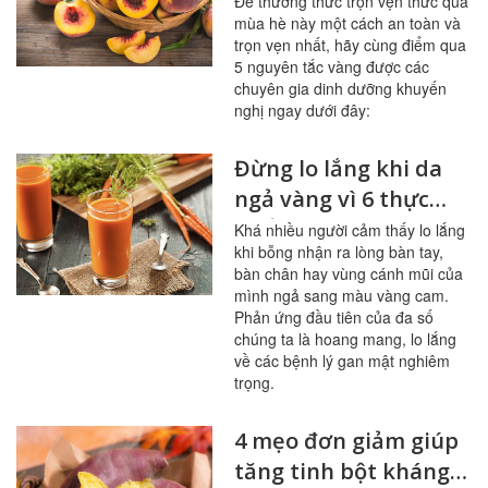
sạch mạch máu,
Để thưởng thức trọn vẹn thức quà
mùa hè này một cách an toàn và
tránh ngộ độc
trọn vẹn nhất, hãy cùng điểm qua
5 nguyên tắc vàng được các
chuyên gia dinh dưỡng khuyến
nghị ngay dưới đây:
Đừng lo lắng khi da
ngả vàng vì 6 thực
phẩm này
Khá nhiều người cảm thấy lo lắng
khi bỗng nhận ra lòng bàn tay,
bàn chân hay vùng cánh mũi của
mình ngả sang màu vàng cam.
Phản ứng đầu tiên của đa số
chúng ta là hoang mang, lo lắng
về các bệnh lý gan mật nghiêm
trọng.
4 mẹo đơn giảm giúp
tăng tinh bột kháng