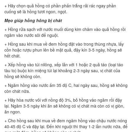
+ Hãy chọn quả hồng có phần phấn trắng rải rác ngay phần
cuống sẽ là hồng tươi ngon, ngọt.
Mẹo giúp hồng hông bị chát
+ Hồng rửa sạch với nước muối dùng kim châm vào quả hồng rồi
ngâm vào nước sôi để nguội.
+ Hồng sau khi mua về đem hồng đặt vào trong thùng nhựa, lấy
cồn hoặc rượu phun lên bề mặt quả, đậy kín 3-5 ngày, hồng sẽ
hết chát.
+ Xếp hồng vào túi nilông, xếp lẫn với 1 hoặc 2 quả táo (loại táo
tàu to) buộc kín miệng túi lại khoảng 2-3 ngày sau, vị chát của
hồng sẽ không còn.
+ Ngâm hồng vào nước ấm 35 độ C, hai ngày sau, hồng sẽ không
còn chát nữa.
+ Hãy hòa nước vôi với nồng độ 3%, bỏ hồng vào ngâm rồi đậy
lại. Ngâm 3-5 ngày khi ăn sẽ không có vị chát mà còn có vị giòn,
ăn ngon.
+ Cho hồng sau khi mua về đem ngâm hồng vào chậu nước nóng
40-45 độ C và đậy lại. Đến khi nguội thì thay 1-2 lần nước nữa, để