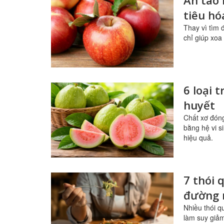
Ăn táo 
tiêu h
Thay vì tìm 
chỉ giúp xoa
6 loại 
huyết
Chất xơ đóng
bằng hệ vi s
hiệu quả.
7 thói
đường 
Nhiều thói q
làm suy giảm 