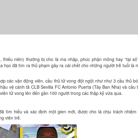
, thiếu niên) thường bị cho là ma nhập, phúc phận mỏng hay “tại s
a học đã tìm ra thủ phạm gây ra cái chết cho những người trẻ tuổi là 
hợp các vận động viên, cầu thủ tử vong đột ngột như như 3 cầu thủ b
hậu vệ cánh tả CLB Sevilla FC Antonio Puerta (Tây Ban Nha) và cầu 
iên tử vong lên đến gần 100 người trong các thập kỷ vừa qua.
 tìm hiểu và xác định một gien mới, được cho là chịu trách nhiệm
g viên trẻ.