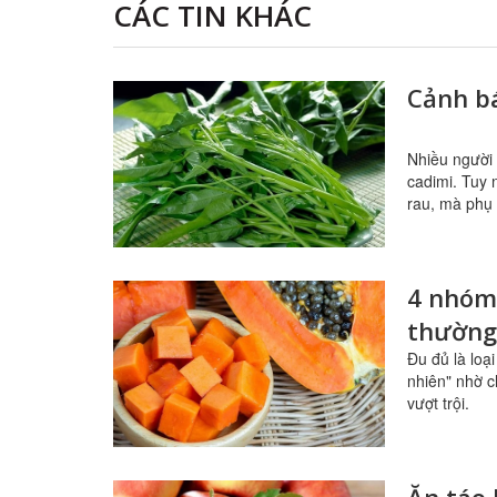
CÁC TIN KHÁC
Cảnh bá
Nhiều người 
cadimi. Tuy 
rau, mà phụ 
4 nhóm
thường
Đu đủ là loạ
nhiên" nhờ c
vượt trội.