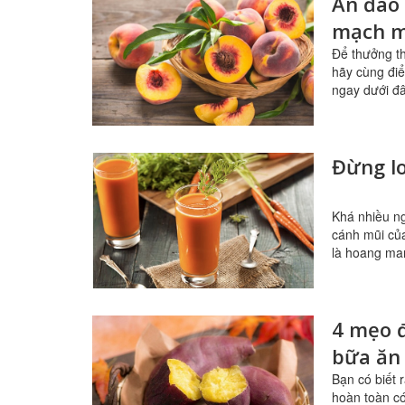
Ăn đào 
mạch m
Để thưởng th
hãy cùng đi
ngay dưới đâ
Đừng lo
Khá nhiều ng
cánh mũi củ
là hoang man
4 mẹo đ
bữa ăn
Bạn có biết 
hoàn toàn có