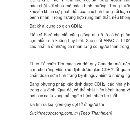
bám chặt với nhau một cách bình thường. Trong trườn
khuyến khích sự phát triển của các tình trạng rối loạn 
bệnh nhân. Trong trường hợp rung tâm thất, nếu không 
Bất kỳ ai cũng có gien CDH2
Tiến sĩ Paré cho biết cũng giống như ô tô có bộ phậ
cực hiếm mà không hay biết. Xác suất ARVC là 1:1
cao nhất là ở những cá nhân từng có người thân trong gi
Theo Tổ chức Tim mạch và đột quỵ Canada, mỗi năm t
cứu cho rằng việc xác định được gien CDH2 rất quan
chẩn đoán sớm tình trạng bệnh nguy hiểm ở những ngườ
Bằng phương pháp xác định được CDH2, các nhà y họ
trong gia đình. Qua đó, có thể phát hiện bệnh trong 
bớt các ca tử vong bất ngờ ở bệnh nhân trẻ tuổi.
Đã tìm ra loại gien gây đột tử ở người trẻ
Suckhoecuocsong.com.vn (Theo Thanhnien)