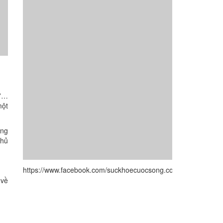
ố”…
một
óng
thủ
https://www.facebook.com/suckhoecuocsong.com.vn/
 về