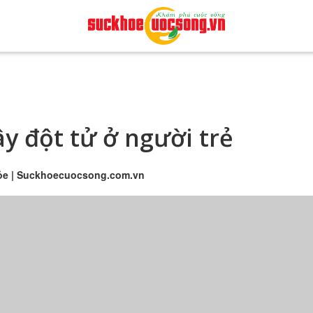
ây đột tử ở người trẻ
 khỏe | Suckhoecuocsong.com.vn