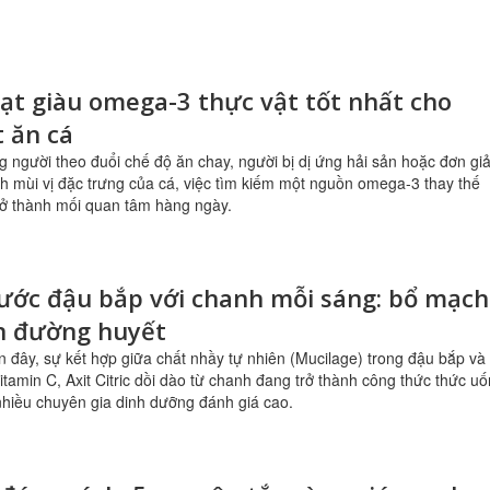
hạt giàu omega-3 thực vật tốt nhất cho
t ăn cá
g người theo đuổi chế độ ăn chay, người bị dị ứng hải sản hoặc đơn gi
ch mùi vị đặc trưng của cá, việc tìm kiếm một nguồn omega-3 thay thế
rở thành mối quan tâm hàng ngày.
ước đậu bắp với chanh mỗi sáng: bổ mạch
n đường huyết
n đây, sự kết hợp giữa chất nhầy tự nhiên (Mucilage) trong đậu bắp và
tamin C, Axit Citric dồi dào từ chanh đang trở thành công thức thức u
hiều chuyên gia dinh dưỡng đánh giá cao.