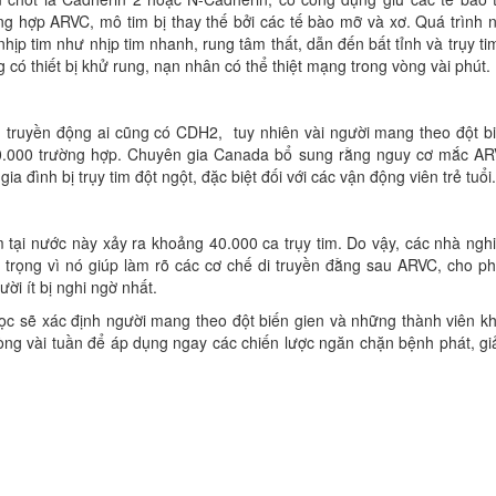
g hợp ARVC, mô tim bị thay thế bởi các tế bào mỡ và xơ. Quá trình 
nhịp tim như nhịp tim nhanh, rung tâm thất, dẫn đến bất tỉnh và trụy ti
có thiết bị khử rung, nạn nhân có thể thiệt mạng trong vòng vài phút.
n truyền động ai cũng có CDH2, tuy nhiên vài người mang theo đột b
00.000 trường hợp. Chuyên gia Canada bổ sung rằng nguy cơ mắc A
a đình bị trụy tim đột ngột, đặc biệt đối với các vận động viên trẻ tuổi.
ại nước này xảy ra khoảng 40.000 ca trụy tim. Do vậy, các nhà ngh
 trọng vì nó giúp làm rõ các cơ chế di truyền đằng sau ARVC, cho p
i ít bị nghi ngờ nhất.
c sẽ xác định người mang theo đột biến gien và những thành viên k
vòng vài tuần để áp dụng ngay các chiến lược ngăn chặn bệnh phát, g