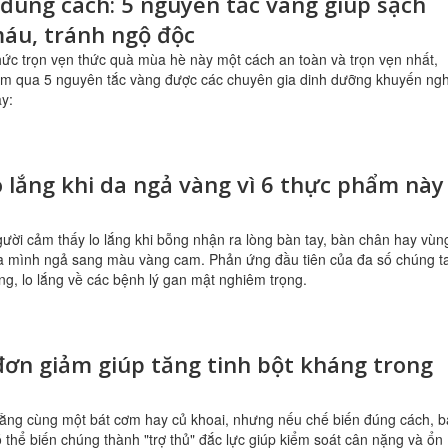
đúng cách: 5 nguyên tắc vàng giúp sạch
áu, tránh ngộ độc
ức trọn vẹn thức quà mùa hè này một cách an toàn và trọn vẹn nhất,
ểm qua 5 nguyên tắc vàng được các chuyên gia dinh dưỡng khuyến ngh
y:
 lắng khi da ngả vàng vì 6 thực phẩm này
ười cảm thấy lo lắng khi bỗng nhận ra lòng bàn tay, bàn chân hay vùn
a mình ngả sang màu vàng cam. Phản ứng đầu tiên của đa số chúng t
g, lo lắng về các bệnh lý gan mật nghiêm trọng.
ơn giảm giúp tăng tinh bột kháng trong
rằng cùng một bát cơm hay củ khoai, nhưng nếu chế biến đúng cách, 
 thể biến chúng thành "trợ thủ" đắc lực giúp kiểm soát cân nặng và ổn