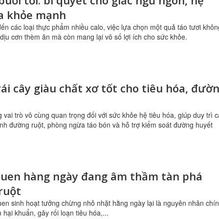
buổi tối: bí quyết cho giấc ngủ ngon, hệ
óa khỏe mạnh
đến các loại thực phẩm nhiều calo, việc lựa chọn một quả táo tươi khôn
 dịu cơn thèm ăn mà còn mang lại vô số lợi ích cho sức khỏe.
trái cây giàu chất xơ tốt cho tiêu hóa, đườ
 vai trò vô cùng quan trọng đối với sức khỏe hệ tiêu hóa, giúp duy trì 
inh đường ruột, phòng ngừa táo bón và hỗ trợ kiểm soát đường huyết
 quen hàng ngày đang âm thầm tàn phá
ruột
uen sinh hoạt tưởng chừng nhỏ nhặt hằng ngày lại là nguyên nhân chí
hại khuẩn, gây rối loạn tiêu hóa,...