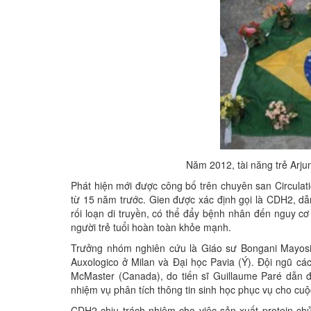
Năm 2012, tài năng trẻ Arju
Phát hiện mới được công bố trên chuyên san Circulati
từ 15 năm trước. Gien được xác định gọi là CDH2, dẫn
rối loạn di truyền, có thể đẩy bệnh nhân đến nguy cơ
người trẻ tuổi hoàn toàn khỏe mạnh.
Trưởng nhóm nghiên cứu là Giáo sư Bongani Mayosi
Auxologico ở Milan và Đại học Pavia (Ý). Đội ngũ c
McMaster (Canada), do tiến sĩ Guillaume Paré dẫn 
nhiệm vụ phân tích thông tin sinh học phục vụ cho cu
CDH2 chịu trách nhiệm cho việc sản xuất protein ch