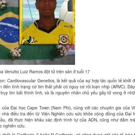
na Venutto Luiz Ramos đột tử trên sân ở tuổi 17
on: Cardiovascular Genetics, là kết quả của sự hợp tác quốc tế khởi 
 đến tình trạng cơ tim thất phải có nguy cơ rối loạn nhịp (ARVC). Đây
 trụy tim bất thình lình, và là nguyên nhân chủ yếu gây tử vong ở nh
 của Đại học Cape Town (Nam Phi), cùng với các chuyên gia của V
ác nhà điều tra đến từ Viện Nghiên cứu sức khỏe cộng đồng của Đại 
đầu, đã thực hiện khâu xác định trình tự của ADN, cũng như đảm tr
ộc nghiên cứu.
ủ chốt là Cadherin 2 hoặc N-Cadherin, có công dụng giữ các tế bào 