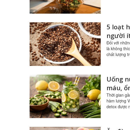
5 loạt 
người í
Đối với nhữn
là không thí
chất lượng t
Uống n
máu, ổ
Thời gian gầ
hàm lượng Vi
detox được n