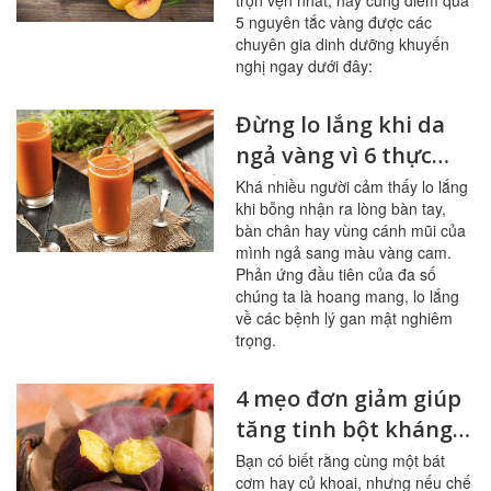
trọn vẹn nhất, hãy cùng điểm qua
5 nguyên tắc vàng được các
chuyên gia dinh dưỡng khuyến
nghị ngay dưới đây:
Đừng lo lắng khi da
ngả vàng vì 6 thực
phẩm này
Khá nhiều người cảm thấy lo lắng
khi bỗng nhận ra lòng bàn tay,
bàn chân hay vùng cánh mũi của
mình ngả sang màu vàng cam.
Phản ứng đầu tiên của đa số
chúng ta là hoang mang, lo lắng
về các bệnh lý gan mật nghiêm
trọng.
4 mẹo đơn giảm giúp
tăng tinh bột kháng
trong bữa ăn
Bạn có biết rằng cùng một bát
cơm hay củ khoai, nhưng nếu chế