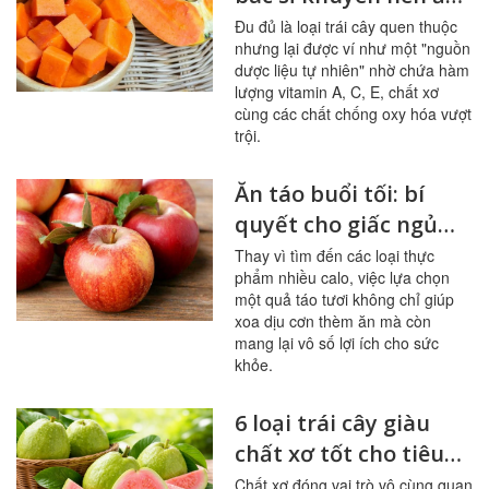
đu đủ thường xuyên
Đu đủ là loại trái cây quen thuộc
nhưng lại được ví như một "nguồn
dược liệu tự nhiên" nhờ chứa hàm
lượng vitamin A, C, E, chất xơ
cùng các chất chống oxy hóa vượt
trội.
Ăn táo buổi tối: bí
quyết cho giấc ngủ
ngon, hệ tiêu hóa
Thay vì tìm đến các loại thực
phẩm nhiều calo, việc lựa chọn
khỏe mạnh
một quả táo tươi không chỉ giúp
xoa dịu cơn thèm ăn mà còn
mang lại vô số lợi ích cho sức
khỏe.
6 loại trái cây giàu
chất xơ tốt cho tiêu
hóa, đường huyết
Chất xơ đóng vai trò vô cùng quan