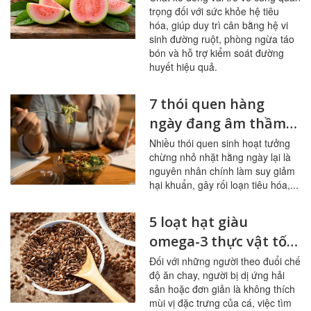
trọng đối với sức khỏe hệ tiêu
hóa, giúp duy trì cân bằng hệ vi
sinh đường ruột, phòng ngừa táo
bón và hỗ trợ kiểm soát đường
huyết hiệu quả.
7 thói quen hàng
ngày đang âm thầm
tàn phá đường ruột
Nhiều thói quen sinh hoạt tưởng
chừng nhỏ nhặt hằng ngày lại là
nguyên nhân chính làm suy giảm
hại khuẩn, gây rối loạn tiêu hóa,...
5 loạt hạt giàu
omega-3 thực vật tốt
nhất cho người ít ăn
Đối với những người theo đuổi chế
độ ăn chay, người bị dị ứng hải
cá
sản hoặc đơn giản là không thích
mùi vị đặc trưng của cá, việc tìm