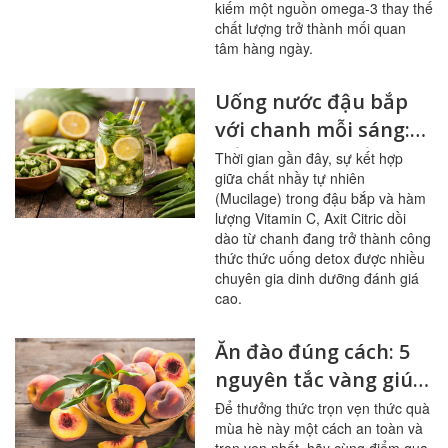
kiếm một nguồn omega-3 thay thế
chất lượng trở thành mối quan
tâm hàng ngày.
Uống nước đậu bắp
với chanh mỗi sáng:
bổ mạch máu, ổn
Thời gian gần đây, sự kết hợp
giữa chất nhầy tự nhiên
đường huyết
(Mucilage) trong đậu bắp và hàm
lượng Vitamin C, Axit Citric dồi
dào từ chanh đang trở thành công
thức thức uống detox được nhiều
chuyên gia dinh dưỡng đánh giá
cao.
Ăn đào đúng cách: 5
nguyên tắc vàng giúp
sạch mạch máu,
Để thưởng thức trọn vẹn thức quà
mùa hè này một cách an toàn và
tránh ngộ độc