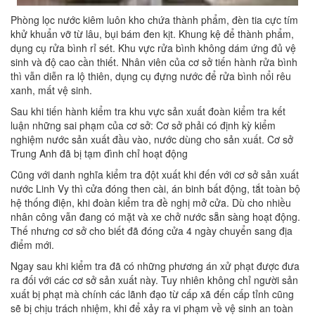
Phòng lọc nước kiêm luôn kho chứa thành phẩm, đèn tia cực tím
khử khuẩn vỡ từ lâu, bụi bám đen kịt. Khung kệ để thành phẩm,
dụng cụ rửa bình rỉ sét. Khu vực rửa bình không dám ứng đủ vệ
sinh và độ cao cần thiết. Nhân viên của cơ sở tiến hành rửa bình
thì vẫn diễn ra lộ thiên, dụng cụ đựng nước để rửa bình nổi rêu
xanh, mất vệ sinh.
Sau khi tiến hành kiểm tra khu vực sản xuất đoàn kiểm tra kết
luận những sai phạm của cơ sở: Cơ sở phải có định kỳ kiểm
nghiệm nước sản xuất đầu vào, nước dùng cho sản xuất. Cơ sở
Trung Anh đã bị tạm đình chỉ hoạt động
Cũng với danh nghĩa kiểm tra đột xuất khi đến với cơ sở sản xuất
nước Linh Vy thì cửa đóng then cài, án binh bất động, tắt toàn bộ
hệ thống điện, khi đoàn kiểm tra đề nghị mở cửa. Dù cho nhiều
nhân công vẫn đang có mặt và xe chở nước sẵn sàng hoạt động.
Thế nhưng cơ sở cho biết đã đóng cửa 4 ngày chuyển sang địa
điểm mới.
Ngay sau khi kiểm tra đã có những phương án xử phạt được đưa
ra đối với các cơ sở sản xuất này. Tuy nhiên không chỉ người sản
xuất bị phạt mà chính các lãnh đạo từ cấp xã đến cấp tỉnh cũng
sẽ bị chịu trách nhiệm, khi để xảy ra vi phạm về vệ sinh an toàn