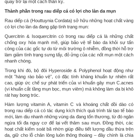
quay trở lại một cách thần kỳ.
Thành phần trong rau diếp cá có lợi cho làn da mụn
Rau diếp cá (Houttuynia Cordata) sở hữu những hoạt chất vàng
có lợi cho làn da đang gặp tình trạng mụn:
Quercitrin & Isoquercitrin có trong rau diếp cá là những chất
chống oxy hóa mạnh mẽ, giúp bảo vệ tế bào da khỏi sự tấn
công của các gốc tự do từ môi trường ô nhiễm, đồng thời hỗ trợ
làm giảm tình trạng sưng tấy, đỏ ửng của các nốt mụn một cách
nhanh chóng.
Trong khi đó, bộ đôi Hyperoside & Polyphenol hoạt động như
một "hàng rào bảo vệ", có đặc tính kháng khuẩn tự nhiên rất
cao, giúp ức chế sự phát triển của vi khuẩn gây mụn C.acnes
(vi khuẩn cắt tầng mụn bọc, mụn viêm) mà không làm da bị khô
rát hay bong tróc.
Hàm lượng vitamin A, vitamin C và khoáng chất dồi dào có
trong rau diếp cá có tác dụng kích thích quá trình tái tạo tế bào
mới, làm dịu nhanh những vùng da đang tổn thương, từ đó ngăn
ngừa tối đa nguy cơ để lại vết thâm sau mụn. Đồng thời, các
hoạt chất kiểm soát bã nhờn giúp điều tiết lượng dầu thừa trên
da, giữ cho lỗ chân lông luôn thông thoáng – đây chính là chìa