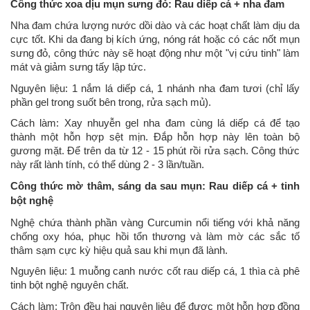
Công thức xoa dịu mụn sưng đỏ: Rau diếp cá + nha đam
Nha đam chứa lượng nước dồi dào và các hoạt chất làm dịu da
cực tốt. Khi da đang bị kích ứng, nóng rát hoặc có các nốt mụn
sưng đỏ, công thức này sẽ hoạt động như một "vị cứu tinh" làm
mát và giảm sưng tấy lập tức.
Nguyên liệu: 1 nắm lá diếp cá, 1 nhánh nha đam tươi (chỉ lấy
phần gel trong suốt bên trong, rửa sạch mủ).
Cách làm: Xay nhuyễn gel nha đam cùng lá diếp cá để tạo
thành một hỗn hợp sệt mịn. Đắp hỗn hợp này lên toàn bộ
gương mặt. Để trên da từ 12 - 15 phút rồi rửa sạch. Công thức
này rất lành tính, có thể dùng 2 - 3 lần/tuần.
Công thức mờ thâm, sáng da sau mụn: Rau diếp cá + tinh
bột nghệ
Nghệ chứa thành phần vàng Curcumin nổi tiếng với khả năng
chống oxy hóa, phục hồi tổn thương và làm mờ các sắc tố
thâm sạm cực kỳ hiệu quả sau khi mụn đã lành.
Nguyên liệu: 1 muỗng canh nước cốt rau diếp cá, 1 thìa cà phê
tinh bột nghệ nguyên chất.
Cách làm: Trộn đều hai nguyên liệu để được một hỗn hợp đồng