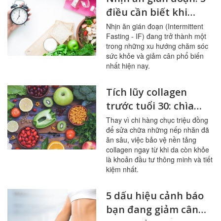
điều cần biết khi
giảm cân
Nhịn ăn gián đoạn (Intermittent
Fasting - IF) đang trở thành một
trong những xu hướng chăm sóc
sức khỏe và giảm cân phổ biến
nhất hiện nay.
Tích lũy collagen
trước tuổi 30: chìa
khóa cho làn da
Thay vì chi hàng chục triệu đồng
để sửa chữa những nếp nhăn đã
không tuổi
ăn sâu, việc bảo vệ nền tảng
collagen ngay từ khi da còn khỏe
là khoản đầu tư thông minh và tiết
kiệm nhất.
5 dấu hiệu cảnh báo
bạn đang giảm cân