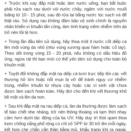
+ Trước khi xay đắp mặt hoặc làm nước uống, bạn bắt buộc
phải rửa sạch rau dưới vòi nước chảy, ngâm với nước muối
loãng từ 10 - 15 phút, sau đó rửa lại bằng nước lọc sạch và để
thật ráo. Sử dụng rau không đảm bảo vệ sinh chính là nguyên
nhân khiến vi khuẩn tấn công, làm tình trạng viêm nhiễm trên da
trở nên tồi tệ hơn.
+ Trong lần đầu tiên sử dụng, hãy thoa một ít nước cốt diếp cá
lên một vùng da nhỏ (như vùng xương quai hàm hoặc cổ tay).
Theo dõi trong vòng 15 - 20 phút, nếu không có dấu hiệu đỏ
ửng, ngứa rát thì bạn mới có thể yên tâm sử dụng cho toàn bộ
khuôn mặt.
+ Tuyệt đối không đắp mặt nạ diếp cá tươi trực tiếp lên các vết
thương hở lớn hoặc nốt mụn bị vỡ để tránh nguy cơ nhiễm
trùng, nhiễm khuẩn từ nhựa cây hoặc các vi sinh vật chưa
được làm sạch hoàn toàn. Hãy đợi cho đến khi vết thương khô
bề mặt và lên da non.
+ Sau khi đắp mặt nạ rau diếp cá, làn da thường được làm sạch
tế bào chết nhẹ nhàng, trở nên thông thoáng và tạm thời nhạy
cảm hơn dưới tác động của tia UV. Hãy duy trì thói quen thoa
kem chống nắng phổ rộng có chỉ số SPF từ 30 trở lên mỗi ngày,
kết hợp che chắn cẩn thận bằng mũ, khẩu trang khi ra ngoài.