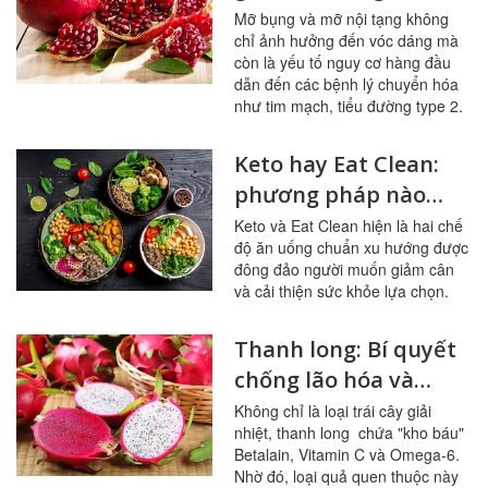
bụng hiệu quả
Mỡ bụng và mỡ nội tạng không
chỉ ảnh hưởng đến vóc dáng mà
còn là yếu tố nguy cơ hàng đầu
dẫn đến các bệnh lý chuyển hóa
như tim mạch, tiểu đường type 2.
Keto hay Eat Clean:
phương pháp nào
giúp giảm cân tốt
Keto và Eat Clean hiện là hai chế
độ ăn uống chuẩn xu hướng được
hơn?
đông đảo người muốn giảm cân
và cải thiện sức khỏe lựa chọn.
Thanh long: Bí quyết
chống lão hóa và
dưỡng da căng bóng
Không chỉ là loại trái cây giải
nhiệt, thanh long chứa "kho báu"
Betalain, Vitamin C và Omega-6.
Nhờ đó, loại quả quen thuộc này