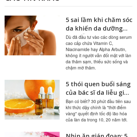
5 sai lầm khi chăm sóc
da khiến da dưỡng
mãi vẫn xỉn màu
Dù đã đầu tư vào các dòng serum
cao cấp chứa Vitamin C,
Niacinamide hay Alpha Arbutin,
không ít người vẫn đối mặt với làn
da thâm sạm, thiếu sức sống và
chậm mờ thâm.
5 thói quen buổi sáng
của bác sĩ da liễu giúp
hạn chế lão hóa hiệu
Bạn có biết? 30 phút đầu tiên sau
khi thức dậy chính là "thời điểm
quả
vàng" quyết định tốc độ lão hóa
của làn da trong 10, 20 năm tới.
Nhịn ăn gián đoạn: 5