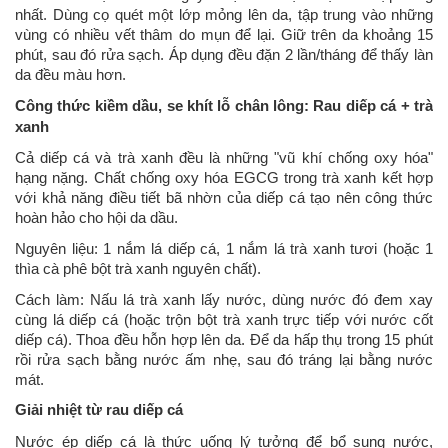
nhất. Dùng cọ quét một lớp mỏng lên da, tập trung vào những
vùng có nhiều vết thâm do mụn để lại. Giữ trên da khoảng 15
phút, sau đó rửa sạch. Áp dụng đều đặn 2 lần/tháng để thấy làn
da đều màu hơn.
Công thức kiềm dầu, se khít lỗ chân lông: Rau diếp cá + trà
xanh
Cả diếp cá và trà xanh đều là những "vũ khí chống oxy hóa"
hạng nặng. Chất chống oxy hóa EGCG trong trà xanh kết hợp
với khả năng điều tiết bã nhờn của diếp cá tạo nên công thức
hoàn hảo cho hội da dầu.
Nguyên liệu: 1 nắm lá diếp cá, 1 nắm lá trà xanh tươi (hoặc 1
thìa cà phê bột trà xanh nguyên chất).
Cách làm: Nấu lá trà xanh lấy nước, dùng nước đó đem xay
cùng lá diếp cá (hoặc trộn bột trà xanh trực tiếp với nước cốt
diếp cá). Thoa đều hỗn hợp lên da. Để da hấp thụ trong 15 phút
rồi rửa sạch bằng nước ấm nhẹ, sau đó tráng lại bằng nước
mát.
Giải nhiệt từ rau diếp cá
Nước ép diếp cá là thức uống lý tưởng để bổ sung nước,