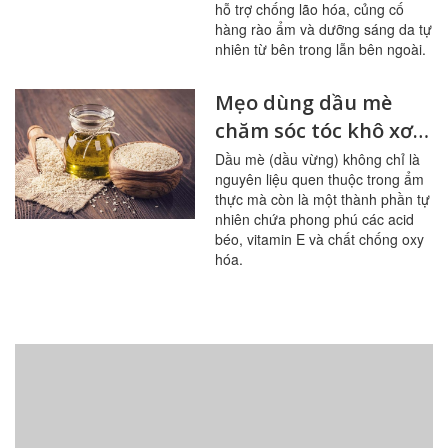
hỗ trợ chống lão hóa, củng cố
hàng rào ẩm và dưỡng sáng da tự
nhiên từ bên trong lẫn bên ngoài.
Mẹo dùng dầu mè
chăm sóc tóc khô xơ,
giảm gãy rụng
Dầu mè (dầu vừng) không chỉ là
nguyên liệu quen thuộc trong ẩm
thực mà còn là một thành phần tự
nhiên chứa phong phú các acid
béo, vitamin E và chất chống oxy
hóa.