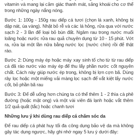
vitamin và mang lại cảm giác thanh mát, sảng khoái cho cơ thể
trong những ngày nắng nóng.
Bước 1: 100g - 150g rau diếp cá tươi (chọn lá xanh, không bị
dập nát, úa vàng). Nhặt bỏ rễ và các lá hỏng, rửa qua với nước
sạch 2 - 3 lần để loại bỏ bùn đất. Ngâm rau trong nước muối
loãng hoặc nước rửa rau quả chuyên dụng từ 10 - 15 phút. Vớt
ra, rửa lại một lần nữa bằng nước lọc (nước chín) rồi để thật
ráo.
Bước 2: Dùng máy ép hoặc máy xay sinh tố cho từ từ rau diếp
cá đã ráo nước vào máy ép để thu lấy phần nước cốt nguyên
chất. Cách này giúp nước ép trong, không bị lợn cợn bã. Dùng
rây lọc hoặc một miếng vải màng lọc sạch để vắt kiệt lấy nước
cốt, bỏ phần bã rau
Bước 3: Để dễ uống hơn chúng ta có thể thêm 1 - 2 thìa cà phê
đường (hoặc mật ong) và một vài viên đá lạnh hoặc vắt thêm
1/2 quả quất (tắc) hoặc chanh tươi
Những lưu ý khi dùng rau diếp cá chăm sóc da
Để rau diếp cá phát huy tối đa công dụng bảo vệ da mà không
gây tác dụng ngược, hãy ghi nhớ ngay 5 lưu ý dưới đây: