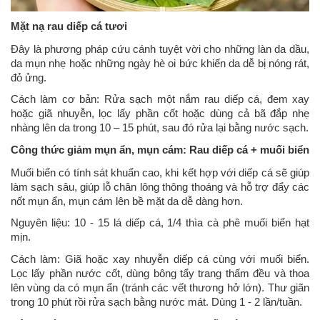
Mặt nạ rau diếp cá tươi
Đây là phương pháp cứu cánh tuyệt vời cho những làn da dầu,
da mụn nhẹ hoặc những ngày hè oi bức khiến da dễ bị nóng rát,
đỏ ửng.
Cách làm cơ bản: Rửa sạch một nắm rau diếp cá, đem xay
hoặc giã nhuyễn, lọc lấy phần cốt hoặc dùng cả bã đắp nhẹ
nhàng lên da trong 10 – 15 phút, sau đó rửa lại bằng nước sạch.
Công thức giảm mụn ẩn, mụn cám: Rau diếp cá + muối biển
Muối biển có tính sát khuẩn cao, khi kết hợp với diếp cá sẽ giúp
làm sạch sâu, giúp lỗ chân lông thông thoáng và hỗ trợ đẩy các
nốt mụn ẩn, mụn cám lên bề mặt da dễ dàng hơn.
Nguyên liệu: 10 - 15 lá diếp cá, 1/4 thìa cà phê muối biển hạt
mịn.
Cách làm: Giã hoặc xay nhuyễn diếp cá cùng với muối biển.
Lọc lấy phần nước cốt, dùng bông tẩy trang thấm đều và thoa
lên vùng da có mụn ẩn (tránh các vết thương hở lớn). Thư giãn
trong 10 phút rồi rửa sạch bằng nước mát. Dùng 1 - 2 lần/tuần.