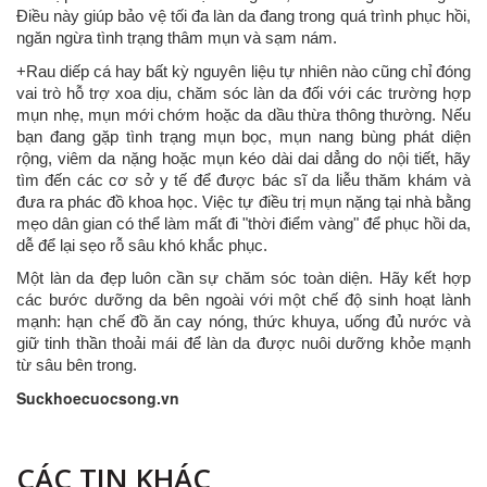
Điều này giúp bảo vệ tối đa làn da đang trong quá trình phục hồi,
ngăn ngừa tình trạng thâm mụn và sạm nám.
+Rau diếp cá hay bất kỳ nguyên liệu tự nhiên nào cũng chỉ đóng
vai trò hỗ trợ xoa dịu, chăm sóc làn da đối với các trường hợp
mụn nhẹ, mụn mới chớm hoặc da dầu thừa thông thường. Nếu
bạn đang gặp tình trạng mụn bọc, mụn nang bùng phát diện
rộng, viêm da nặng hoặc mụn kéo dài dai dẳng do nội tiết, hãy
tìm đến các cơ sở y tế để được bác sĩ da liễu thăm khám và
đưa ra phác đồ khoa học. Việc tự điều trị mụn nặng tại nhà bằng
mẹo dân gian có thể làm mất đi "thời điểm vàng" để phục hồi da,
dễ để lại sẹo rỗ sâu khó khắc phục.
Một làn da đẹp luôn cần sự chăm sóc toàn diện. Hãy kết hợp
các bước dưỡng da bên ngoài với một chế độ sinh hoạt lành
mạnh: hạn chế đồ ăn cay nóng, thức khuya, uống đủ nước và
giữ tinh thần thoải mái để làn da được nuôi dưỡng khỏe mạnh
từ sâu bên trong.
Suckhoecuocsong.vn
CÁC TIN KHÁC