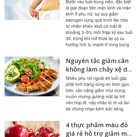
sai cách ở tuổi trung
Bước vào tuổi trung niên, đặc biệt
là giai đoạn tiền mãn kinh và mãn
niên
kinh ở phụ nữ, sự suy giảm
estrogen cùng quá trình lão hóa
tự nhiên khiến khối cơ mất đi
khoảng 3–5% mỗi thập kỷ sau tuổi
30, trong khi mỡ thừa lại có xu
hướng tích tụ mạnh ở vùng bụng.
Nguyên tắc giảm cân
không làm chảy xệ da
cho phụ nữ tuổi 40
Nhiều phụ nữ ngoài 40 tuổi gặp
phải tình trạng vòng eo thon gọn
hơn, cân nặng giảm như mong
muốn nhưng gương mặt lại trở
nên hóp đi, nếp nhăn lộ rõ và làn
da chùng nhạo kém sức sống.
4 thực phẩm màu đỏ
giá rẻ hỗ trợ giảm mỡ