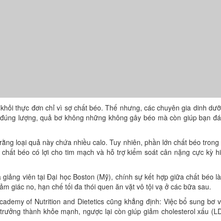
khỏi thực đơn chỉ vì sợ chất béo. Thế nhưng, các chuyên gia dinh dư
ăn đúng lượng, quả bơ không những không gây béo mà còn giúp bạn đ
 rằng loại quả này chứa nhiều calo. Tuy nhiên, phần lớn chất béo trong
chất béo có lợi cho tim mạch và hỗ trợ kiểm soát cân nặng cực kỳ h
giảng viên tại Đại học Boston (Mỹ), chính sự kết hợp giữa chất béo l
m giác no, hạn chế tối đa thói quen ăn vặt vô tội vạ ở các bữa sau.
cademy of Nutrition and Dietetics cũng khẳng định: Việc bổ sung bơ 
trưởng thành khỏe mạnh, ngược lại còn giúp giảm cholesterol xấu (L