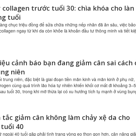
y collagen trước tuổi 30: chìa khóa cho làn
g tuổi
hàng chục triệu đồng để sửa chữa những nếp nhăn đã ăn sâu, việc bảo
collagen ngay từ khi da còn khỏe là khoản đầu tư thông minh và tiết k
iệu cảnh báo bạn đang giảm cân sai cách 
ung niên
i trung niên, đặc biệt là giai đoạn tiền mãn kinh và mãn kinh ở phụ nữ,
rogen cùng quá trình lão hóa tự nhiên khiến khối cơ mất đi khoảng 3–
sau tuổi 30, trong khi mỡ thừa lại có xu hướng tích tụ mạnh ở vùng bụn
tắc giảm cân không làm chảy xệ da cho
tuổi 40
 ngoài 40 tuổi gặp phải tình trạng vòng eo thon gọn hơn, cân nặng gi