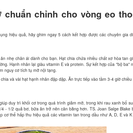
ơ chuẩn chỉnh cho vòng eo th
ụng hiệu quả, hãy ghim ngay 5 cách kết hợp được các chuyên gia d
 ăn nhẹ chân ái dành cho bạn. Hạt chia chứa nhiều chất xơ hòa tan g
ờng. Hạnh nhân lại giàu vitamin E và protein. Sự kết hợp của "bộ ba" 
m nguy cơ tích tụ mỡ nội tạng.
 chia và vài hạt hạnh nhân đập dập. Ăn trực tiếp vào tầm 3-4 giờ chiều
úp duy trì khối cơ trong quá trình giảm mỡ, trong khi rau xanh bổ s
 1/4 - 1/2 quả bơ, bữa ăn trở nên cân bằng hơn. TS. Joan Salge Blake 
úp cơ thể hấp thu hiệu quả các vitamin tan trong dầu như A, D, E và K