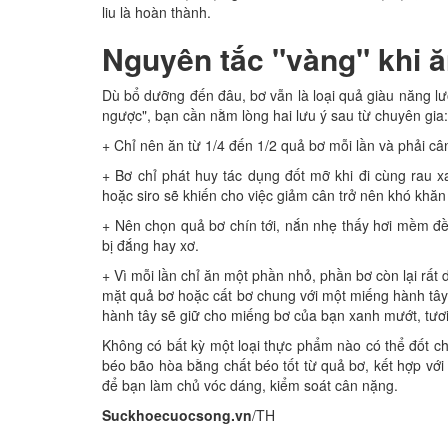
liu là hoàn thành.
Nguyên tắc "vàng" khi ă
Dù bổ dưỡng đến đâu, bơ vẫn là loại quả giàu năng l
ngược", bạn cần nằm lòng hai lưu ý sau từ chuyên gia:
+ Chỉ nên ăn từ 1/4 đến 1/2 quả bơ mỗi lần và phải cân
+ Bơ chỉ phát huy tác dụng đốt mỡ khi đi cùng rau 
hoặc siro sẽ khiến cho việc giảm cân trở nên khó khăn
+ Nên chọn quả bơ chín tới, nắn nhẹ thấy hơi mềm đề
bị đắng hay xơ.
+ Vì mỗi lần chỉ ăn một phần nhỏ, phần bơ còn lại rấ
mặt quả bơ hoặc cất bơ chung với một miếng hành tây 
hành tây sẽ giữ cho miếng bơ của bạn xanh mướt, tươ
Không có bất kỳ một loại thực phẩm nào có thể đốt c
béo bão hòa bằng chất béo tốt từ quả bơ, kết hợp vớ
để bạn làm chủ vóc dáng, kiểm soát cân nặng.
Suckhoecuocsong.vn
/TH