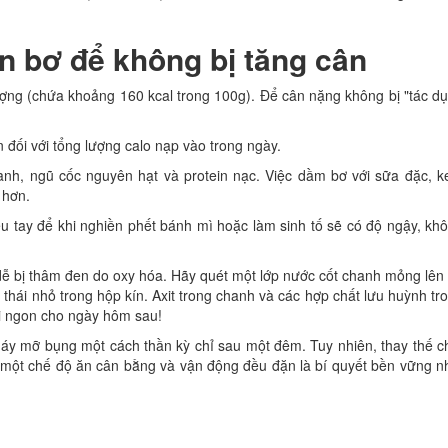
n bơ để không bị tăng cân
ượng (chứa khoảng 160 kcal trong 100g). Để cân nặng không bị "tác d
 đối với tổng lượng calo nạp vào trong ngày.
xanh, ngũ cốc nguyên hạt và protein nạc. Việc dầm bơ với sữa đặc, 
 hơn.
u tay để khi nghiền phết bánh mì hoặc làm sinh tố sẽ có độ ngậy, kh
t dễ bị thâm đen do oxy hóa. Hãy quét một lớp nước cốt chanh mỏng lên
thái nhỏ trong hộp kín. Axit trong chanh và các hợp chất lưu huỳnh tr
i ngon cho ngày hôm sau!
háy mỡ bụng một cách thần kỳ chỉ sau một đêm. Tuy nhiên, thay thế c
i một chế độ ăn cân bằng và vận động đều đặn là bí quyết bền vững n