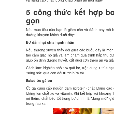
và nâng cấp chất lượng khẩu phần ăn mỗi ngày.
5 công thức kết hợp b
gọn
Nếu mục tiêu của bạn là giảm cân và đánh bay mỡ b
dưỡng khuyến khích dưới đây:
Bơ dầm hạt chia hạnh nhân
Nếu thường xuyên thấy đói giữa các buổi, đây là món
tạo cảm giác no giả và làm chậm quá trình hấp thu đư
giúp ổn định đường huyết, cắt đuôi cơn thèm ăn và giả
Cách làm: Nghiền nhỏ 1/4 quả bơ, trộn cùng 1 thìa hạt
"sống sót" qua cơn đói trước bữa tối.
Salad ức gà bơ
Ức gà cung cấp nguồn đạm (protein) chất lượng cao gi
lượng lớn chất xơ và vitamin. Khi kết hợp với khoảng
mí thêm, chất béo tốt trong bơ chính là "dung môi" gi
trong rau xanh.