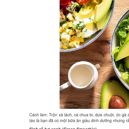
Cách làm: Trộn xà lách, cà chua bi, dưa chuột, ức gà
táo là bạn đã có một bữa ăn giàu dinh dưỡng nhưng rất