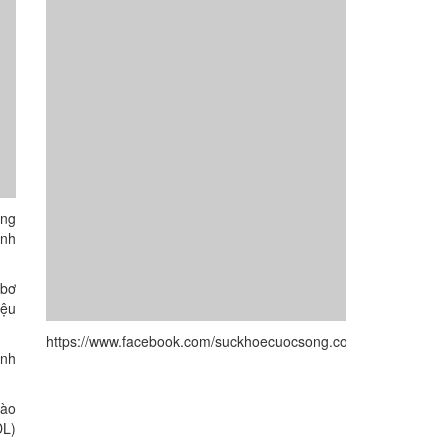
ỡng
ánh
 bơ
iệu
https://www.facebook.com/suckhoecuocsong.com.vn/
ành
vào
DL)