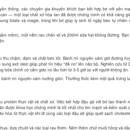
uyền thống, các chuyên gia khuyến khích bạn kết hợp bơ với yến m
ucan — một loại chất xơ hòa tan đã được chứng minh có khả năng g
sung folate và magie, trong khi bơ giúp ly sinh tố ngậy béo tự nhiên
ngâm mềm), một nắm rau chân vịt và 200ml sữa hạt không đường. Bạn
ện.
p thu chậm, đạm và chất béo tốt. Bánh mì nguyên cám giữ đường hu
 sung axit oleic giúp phát tín hiệu "đã no" lên não bộ. Nghiên cứu từ 
g bữa chính có cảm giác no lâu hơn từ 3-5 giờ so với người không ăn.
lát bánh mì nguyên cám nướng giòn. Thưởng thức kèm một quả trứng l
 protein thực vật và chất xơ. Việc kết hợp đậu gà với bơ tạo thành 
n được khoa học chứng minh là tốt nhất cho tim mạch và kiểm soát 
hòa từ thực vật khi đi cùng các loại đậu sẽ giúp quét sạch choleste
à chua, dưa chuột và các loại rau thơm. Nêm thêm chút muối hồng và dầ