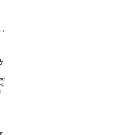
iệm
ở
 sự
5%
g.
ảm