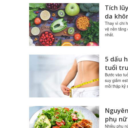
Tích lũ
da khôn
Thay vì chi 
vệ nền tảng 
nhất.
5 dấu h
tuổi tr
Bước vào tuổ
suy giảm est
mỗi thập kỷ 
Nguyên 
phụ nữ 
Nhiều phụ nữ