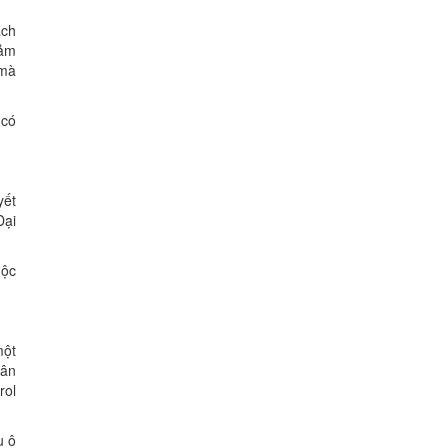
ạch
iảm
 mà
 có
yết
Đại
uộc
một
cân
rol
u ô