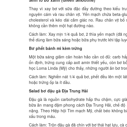
Sinh tố bơ xanh (Green Smoothie)
Thay vì xay bơ với sữa đặc đầy đường theo kiểu tr
nguyên cám và rau chân vịt. Yến mạch chứa beta-gl
cholesterol và kéo dài cảm giác no. Rau chân vịt bổ 
không cần thêm một hạt đường nào.
Cách làm: Xay mịn 1/4 quả bơ, 2 thìa yến mạch (đã 
thể dùng làm bữa sáng hoặc bữa phụ trước khi tập luy
Bơ phết bánh mì kèm trứng
Một bữa sáng giảm cân hoàn hảo cần có đủ: carb hấ
ổn định, trứng cung cấp axit amin thiết yếu, còn bơ bổ
học Loma Linda (Mỹ) cho thấy, những người ăn bơ tron
Cách làm: Nghiền nát 1/4 quả bơ, phết đều lên một 
hoặc trứng ốp la ít dầu.
Salad bơ đậu gà Địa Trung Hải
Đậu gà là nguồn carbohydrate hấp thu chậm, cực giàu
bữa ăn mang đậm phong cách Địa Trung Hải, chế độ ă
nặng. Theo Hiệp hội Tim mạch Mỹ, chất béo không bão 
xấu trong máu.
Cách làm: Trộn đậu gà đã chín với bơ thái hạt lựu, c