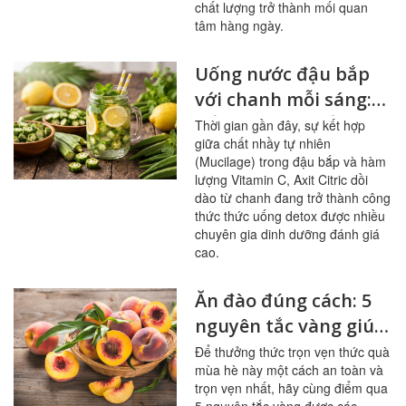
chất lượng trở thành mối quan
tâm hàng ngày.
Uống nước đậu bắp
với chanh mỗi sáng:
bổ mạch máu, ổn
Thời gian gần đây, sự kết hợp
giữa chất nhầy tự nhiên
đường huyết
(Mucilage) trong đậu bắp và hàm
lượng Vitamin C, Axit Citric dồi
dào từ chanh đang trở thành công
thức thức uống detox được nhiều
chuyên gia dinh dưỡng đánh giá
cao.
Ăn đào đúng cách: 5
nguyên tắc vàng giúp
sạch mạch máu,
Để thưởng thức trọn vẹn thức quà
mùa hè này một cách an toàn và
tránh ngộ độc
trọn vẹn nhất, hãy cùng điểm qua