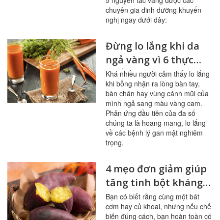
5 nguyên tắc vàng được các
chuyên gia dinh dưỡng khuyến
nghị ngay dưới đây:
Đừng lo lắng khi da
ngả vàng vì 6 thực
phẩm này
Khá nhiều người cảm thấy lo lắng
khi bỗng nhận ra lòng bàn tay,
bàn chân hay vùng cánh mũi của
mình ngả sang màu vàng cam.
Phản ứng đầu tiên của đa số
chúng ta là hoang mang, lo lắng
về các bệnh lý gan mật nghiêm
trọng.
4 mẹo đơn giảm giúp
tăng tinh bột kháng
trong bữa ăn
Bạn có biết rằng cùng một bát
cơm hay củ khoai, nhưng nếu chế
biến đúng cách, bạn hoàn toàn có