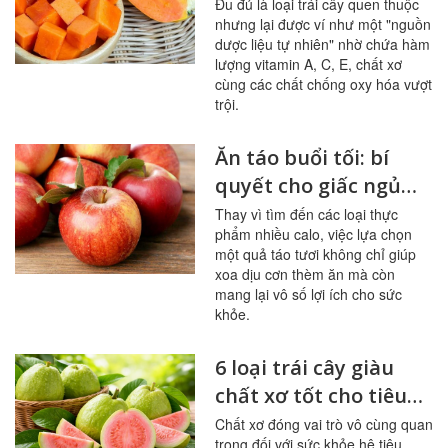
đu đủ thường xuyên
Đu đủ là loại trái cây quen thuộc
nhưng lại được ví như một "nguồn
dược liệu tự nhiên" nhờ chứa hàm
lượng vitamin A, C, E, chất xơ
cùng các chất chống oxy hóa vượt
trội.
Ăn táo buổi tối: bí
quyết cho giấc ngủ
ngon, hệ tiêu hóa
Thay vì tìm đến các loại thực
phẩm nhiều calo, việc lựa chọn
khỏe mạnh
một quả táo tươi không chỉ giúp
xoa dịu cơn thèm ăn mà còn
mang lại vô số lợi ích cho sức
khỏe.
6 loại trái cây giàu
chất xơ tốt cho tiêu
hóa, đường huyết
Chất xơ đóng vai trò vô cùng quan
trọng đối với sức khỏe hệ tiêu