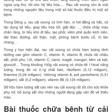
ngừa ung thư, tốt cho hệ tiêu hóa,.... Rau cải xoong còn là một
trong những nguyên liệu trong một số bài thuốc điều trị một số
bệnh.
Trong Đông y, rau cải xoong có tính hàn, vị hơi đắng và hắc, có
tác dụng lợi tiểu, giúp tiêu hóa tốt, giải độc ..., chữa chảy máu
chân răng, bí tiểu khó đi tiểu, lao phổi, viêm phế quản kinh niên,
đái tháo đường, sỏi thận, mật, phòng bệnh bướu cổ, trị tàn
nhang…
Trong y học hiện đại, rau cải xoong có chứa hàm lượng dinh
dưỡng cao gồm vitamin C, vitamin K, vitamin B, chứa rất nhiều
sắt, phốt pho, i-ốt, vitamin C, canxi, magiê, mangan, kẽm và kali,
glucozit… Trong khoảng 100g cải xoong có chứa tới 11kcal năng
lượng, trong đó có 0,1g chất béo, riboflavin (0,12 miligam),
thiamine (0,09 miligam), 160mcg vitamin A, axit pantothenic (0,31
miligam), sắt (0,2 miligam), vitamin B6 (0,125 miligam).
Sở hữu hàm lượng sắt cao nên rau cải xoong rất tốt cho sức khỏe
phụ nữ, bổ sung sắt cho những người đang gặp vấn đề về thiếu
máu.
Bài thuốc chữa bệnh từ cải