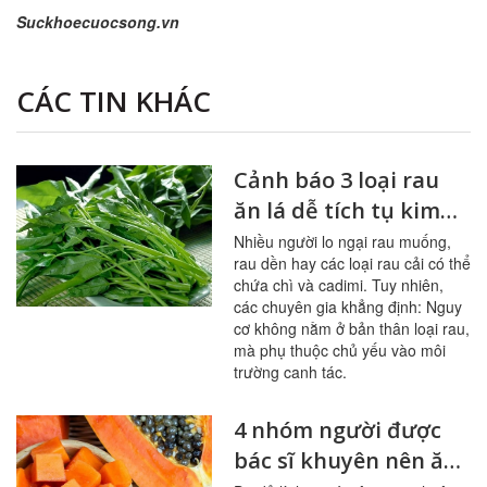
Suckhoecuocsong.vn
CÁC TIN KHÁC
Cảnh báo 3 loại rau
ăn lá dễ tích tụ kim
loại nặng
Nhiều người lo ngại rau muống,
rau dền hay các loại rau cải có thể
chứa chì và cadimi. Tuy nhiên,
các chuyên gia khẳng định: Nguy
cơ không nằm ở bản thân loại rau,
mà phụ thuộc chủ yếu vào môi
trường canh tác.
4 nhóm người được
bác sĩ khuyên nên ăn