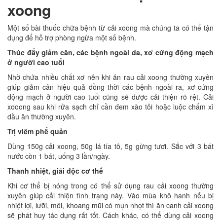
xoong
Một số bài thuốc chữa bệnh từ cải xoong mà chúng ta có thể tận
dụng để hỗ trợ phòng ngừa một số bệnh.
Thúc đẩy giảm cân, các bệnh ngoài da, xơ cứng động mạch
ở người cao tuổi
Nhờ chứa nhiều chất xơ nên khi ăn rau cải xoong thường xuyên
giúp giảm cân hiệu quả đồng thời các bệnh ngoài ra, xơ cứng
động mạch ở người cao tuổi cũng sẽ được cải thiện rõ rệt. Cải
xooong sau khi rửa sạch chỉ cần đem xào tỏi hoặc luộc chấm xì
dầu ăn thường xuyên.
Trị viêm phế quản
Dùng 150g cải xoong, 50g lá tía tô, 5g gừng tươi. Sắc với 3 bát
nước còn 1 bát, uống 3 lần/ngày.
Thanh nhiệt, giải độc cơ thể
Khi cơ thể bị nóng trong có thể sử dụng rau cải xoong thường
xuyên giúp cải thiện tình trạng này. Vào mùa khô hanh nếu bị
nhiệt lợi, lưỡi, môi, khoang mũi có mụn nhọt thì ăn canh cải xoong
sẽ phát huy tác dụng rất tốt. Cách khác, có thể dùng cải xoong