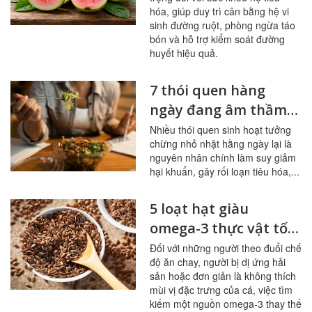
hóa, giúp duy trì cân bằng hệ vi
sinh đường ruột, phòng ngừa táo
bón và hỗ trợ kiểm soát đường
huyết hiệu quả.
7 thói quen hàng
ngày đang âm thầm
tàn phá đường ruột
Nhiều thói quen sinh hoạt tưởng
chừng nhỏ nhặt hằng ngày lại là
nguyên nhân chính làm suy giảm
hại khuẩn, gây rối loạn tiêu hóa,...
5 loạt hạt giàu
omega-3 thực vật tốt
nhất cho người ít ăn
Đối với những người theo đuổi chế
độ ăn chay, người bị dị ứng hải
cá
sản hoặc đơn giản là không thích
mùi vị đặc trưng của cá, việc tìm
kiếm một nguồn omega-3 thay thế