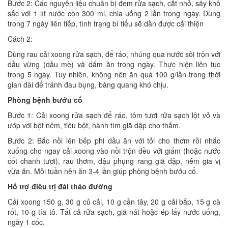
Bước 2: Các nguyên liệu chuẩn bị đem rửa sạch, cắt nhỏ, sấy khô
sắc với 1 lít nước còn 300 ml, chia uống 2 lần trong ngày. Dùng
trong 7 ngày liên tiếp, tình trạng bí tiểu sẽ dần được cải thiện
Cách 2:
Dùng rau cải xoong rửa sạch, để ráo, nhúng qua nước sôi trộn với
dầu vừng (dầu mè) và dấm ăn trong ngày. Thực hiện liên tục
trong 5 ngày. Tuy nhiên, không nên ăn quá 100 g/lần trong thời
gian dài để tránh đau bụng, bàng quang khó chịu.
Phòng bệnh bướu cổ
Bước 1: Cải xoong rửa sạch để ráo, tôm tươi rửa sạch lột vỏ và
ướp với bột nêm, tiêu bột, hành tím giã dập cho thấm.
Bước 2: Bắc nồi lên bếp phi dầu ăn với tỏi cho thơm rồi nhắc
xuống cho ngay cải xoong vào nồi trộn đều với giấm (hoặc nước
cốt chanh tươi), rau thơm, đậu phụng rang giã dập, nêm gia vị
vừa ăn. Mỗi tuần nên ăn 3-4 lần giúp phòng bệnh bướu cổ.
Hỗ trợ điều trị đái tháo đường
Cải xoong 150 g, 30 g củ cải, 10 g cần tây, 20 g cải bắp, 15 g cà
rốt, 10 g tía tô. Tất cả rửa sạch, giã nát hoặc ép lấy nước uống,
ngày 1 cốc.