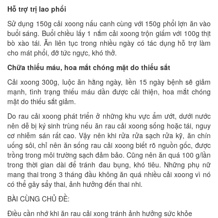
Hỗ trợ trị lao phổi
Sử dụng 150g cải xoong nấu canh cùng với 150g phổi lợn ăn vào
buổi sáng. Buổi chiều lấy 1 nắm cải xoong trộn giấm với 100g thịt
bò xào tái. Ăn liên tục trong nhiều ngày có tác dụng hỗ trợ làm
cho mát phổi, đỡ tức ngực, khó thở.
Chữa thiếu máu, hoa mắt chóng mặt do thiếu sắt
Cải xoong 300g, luộc ăn hằng ngày, liền 15 ngày bệnh sẽ giảm
mạnh, tình trạng thiếu máu dần được cải thiện, hoa mắt chóng
mặt do thiếu sắt giảm.
Do rau cải xoong phát triển ở những khu vực ẩm ướt, dưới nước
nên dễ bị ký sinh trùng nếu ăn rau cải xoong sống hoặc tái, nguy
cơ nhiễm sán rất cao. Vậy nên khi rửa rửa sạch rửa kỹ, ăn chín
uống sôi, chỉ nên ăn sống rau cải xoong biết rõ nguồn gốc, được
trồng trong môi trường sạch đảm bảo. Cũng nên ăn quá 100 g/lần
trong thời gian dài để tránh đau bụng, khó tiêu. Những phụ nữ
mang thai trong 3 tháng đầu không ăn quá nhiều cải xoong vì nó
có thể gây sẩy thai, ảnh hưởng đến thai nhi.
BÀI CÙNG CHỦ ĐỀ:
Điều cần nhớ khi ăn rau cải xong tránh ảnh hưởng sức khỏe